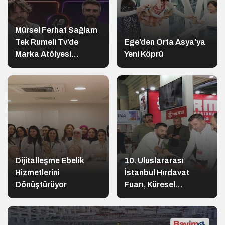
Mürsel Ferhat Sağlam
Tek Rumeli Tv’de
Ege’den Orta Asya’ya
Marka Atölyesi
Yeni Köprü
Programına Konuk
Oldu
Dijitalleşme Ebelik
10. Uluslararası
Hizmetlerini
İstanbul Hırdavat
Dönüştürüyor
Fuarı, Küresel
Ticaretin Yeni Merkezi
Olmaya Hazırlanıyor