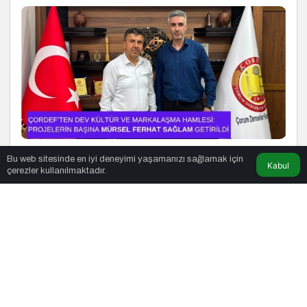
4 hafta önce
Bu web sitesinde en iyi deneyimi yaşamanızı sağlamak için
Kabul
çerezler kullanılmaktadır.
ÇORDEF’ten Dev Kültür ve Markalaşma Hamlesi:
Projelerin Başına Mürsel Ferhat Sağlam Getirildi