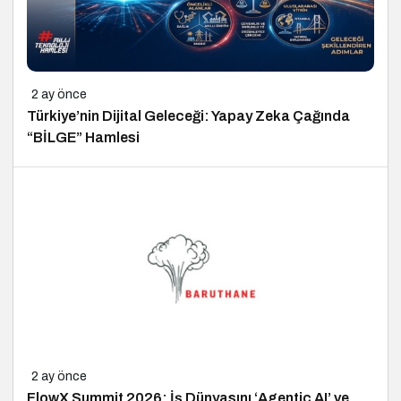
2 ay önce
Türkiye’nin Dijital Geleceği: Yapay Zeka Çağında
“BİLGE” Hamlesi
2 ay önce
FlowX Summit 2026: İş Dünyasını ‘Agentic AI’ ve