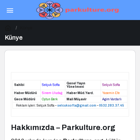
Künye
Künye
Genel Yayın
Sahibi
Selçuk Softa
Selçuk Softa
Yönetmeni
Haber Müdürü
Sinem Uludağ
Haber Müd.Yard.
Yasemin Efe
Gece Müdürü
Oytun Berk
Mali Müşavir
Agim Vardarlı
Reklam İşleri: Selçuk Softa –
selcuksofta@gmail.com
–
0532.283.37.45
Hakkımızda – Parkulture.org