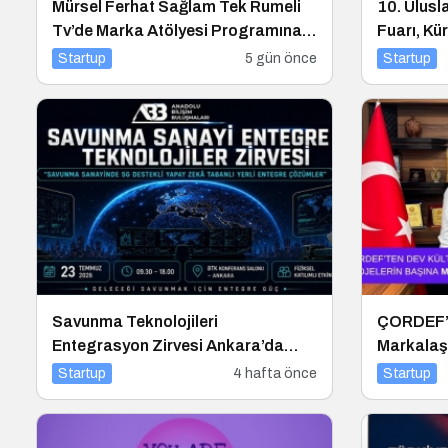
Mürsel Ferhat Sağlam Tek Rumeli
10. Ulusl
Tv’de Marka Atölyesi Programına
Fuarı, Kü
Konuk Oldu
Merkezi 
Startup
5 gün önce
Startup
Savunma Teknolojileri
ÇORDEF’t
Entegrasyon Zirvesi Ankara’da
Markalaş
Gerçekleşecek!
Başına M
Startup
4 hafta önce
Startup
Getirildi