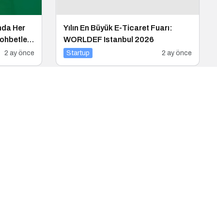
nda Her
Yılın En Büyük E-Ticaret Fuarı:
ohbetleri
WORLDEF Istanbul 2026
2 ay önce
Startup
2 ay önce
Girişimcilik Odaklı Podcast Serisi:
ni Rakibi
Girişimcilerin Büyük Hataları
2 ay önce
Startup
3 ay önce