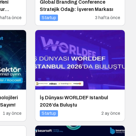
Yeni
Global Branding Conference
ur
Stratejik Odağı: İşveren Markası
eri Sayım!
 hafta önce
Startup
3 hafta önce
olojileri
İş Dünyası WORLDEF Istanbul
 Sayım!
2026’da Buluştu
1 ay önce
Startup
2 ay önce