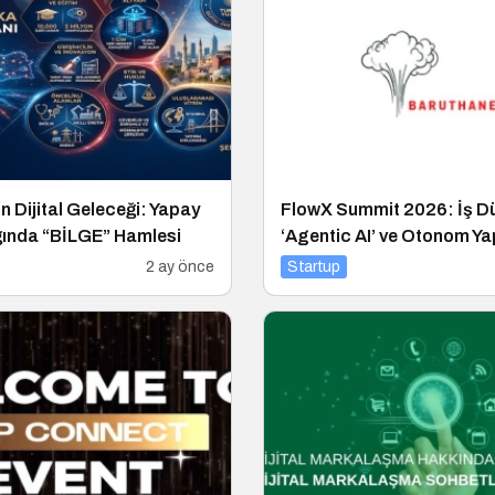
in Dijital Geleceği: Yapay
FlowX Summit 2026: İş D
ında “BİLGE” Hamlesi
‘Agentic AI’ ve Otonom Y
Çağına Hazırlıyor
2 ay önce
Startup