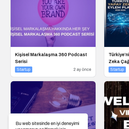
Kişisel Markalaşma 360 Podcast
Türkiye’n
Serisi
Zeka Çağ
Startup
2 ay önce
Startup
Bu web sitesinde en iyi deneyimi