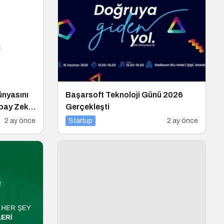
ünyasını
Başarsoft Teknoloji Günü 2026
apay Zeka
Gerçekleşti
2 ay önce
Startup
2 ay önce