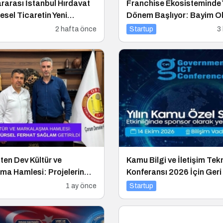
ararası İstanbul Hırdavat
Franchise Ekosisteminde 
resel Ticaretin Yeni
Dönem Başlıyor: Bayim Ol
Olmaya Hazırlanıyor
Musun? Fuarı 2026 İçin G
2 hafta önce
Startup
3
en Dev Kültür ve
Kamu Bilgi ve İletişim Tekn
ma Hamlesi: Projelerin
Konferansı 2026 İçin Geri
ürsel Ferhat Sağlam
1 ay önce
Startup