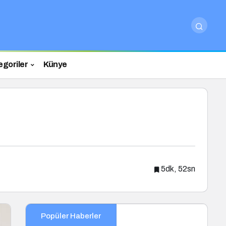
egoriler
Künye
5dk, 52sn
Popüler Haberler