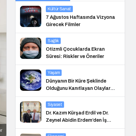
Kültür Sanat
7 Ağustos Haftasında Vizyona
Girecek Filmler
Sağlık
Otizmli Çocuklarda Ekran
Süresi: Riskler ve Öneriler
Yaşam
Dünyanın Bir Küre Şeklinde
Olduğunu Kanıtlayan Olaylar
Nedir?
Siyaset
Dr. Kazım Kürşad Erdil ve Dr.
Zeynel Abidin Erdem’den İş
Dünyası Buluşması
er