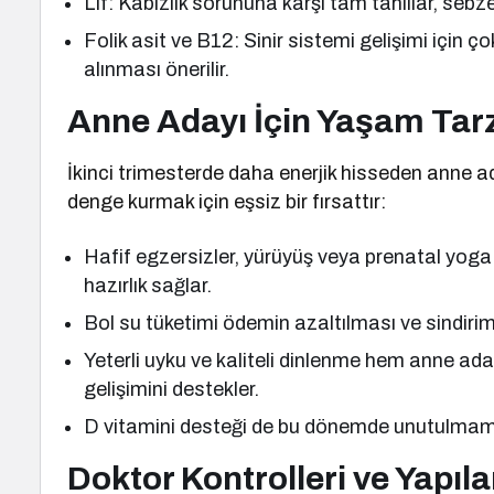
Lif: Kabızlık sorununa karşı tam tahıllar, seb
Folik asit ve B12: Sinir sistemi gelişimi için 
alınması önerilir.
Anne Adayı İçin Yaşam Tarz
İkinci trimesterde daha enerjik hisseden anne a
denge kurmak için eşsiz bir fırsattır:
Hafif egzersizler, yürüyüş veya prenatal yog
hazırlık sağlar.
Bol su tüketimi ödemin azaltılması ve sindiri
Yeterli uyku ve kaliteli dinlenme hem anne aday
gelişimini destekler.
D vitamini desteği de bu dönemde unutulmama
Doktor Kontrolleri ve Yapıla