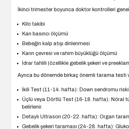
İkinci trimester boyunca doktor kontrolleri genell
Kilo takibi
Kan basıncı ölçümü
Bebeğin kalp atışı dinlenmesi
Karın çevresi ve rahim büyüklüğü ölçümü
İdrar tahlili (özellikle gebelik şekeri ve preeklam
Ayrıca bu dönemde birkaç önemli tarama testi v
İkili Test (11-14. hafta): Down sendromu riski d
Üçlü veya Dörtlü Test (16-18. hafta): Nöral t
belirlenir.
Detaylı Ultrason (20-22. hafta): Organ taramas
Gebelik şekeri taraması (24-28. hafta): Glukoz 