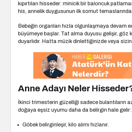
kıpırtıları hisseder: minicik bir baloncuk patlamas
his, annelik duygusunun ilk somut temaslarından 
Bebeğin organları hızla olgunlaşmaya devam eder.
büyümeye başlar. Tat alma duyusu gelişir, göz kap
duyarlıdır. Hatta müzik dinlettiğinizde veya sizin
Anne Adayı Neler Hisseder
İkinci trimesterin güzelliği sadece bulantıların a
doğaya eşsiz uyumu daha da belirgin hale gelir:
Göbek belirginleşir, kilo alımı hızlanır.