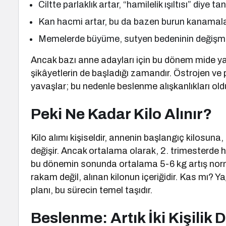
Ciltte parlaklık artar, “hamilelik ışıltısı” diye t
Kan hacmi artar, bu da bazen burun kanamaları
Memelerde büyüme, sutyen bedeninin değişmesi 
Ancak bazı anne adayları için bu dönem mide yan
şikâyetlerin de başladığı zamandır. Östrojen ve p
yavaşlar; bu nedenle beslenme alışkanlıkları ol
Peki Ne Kadar Kilo Alınır?
Kilo alımı kişiseldir, annenin başlangıç kilosu
değişir. Ancak ortalama olarak, 2. trimesterde 
bu dönemin sonunda ortalama 5-6 kg artış norma
rakam değil, alınan kilonun içeriğidir. Kas mı? 
planı, bu sürecin temel taşıdır.
Beslenme: Artık İki Kişilik De