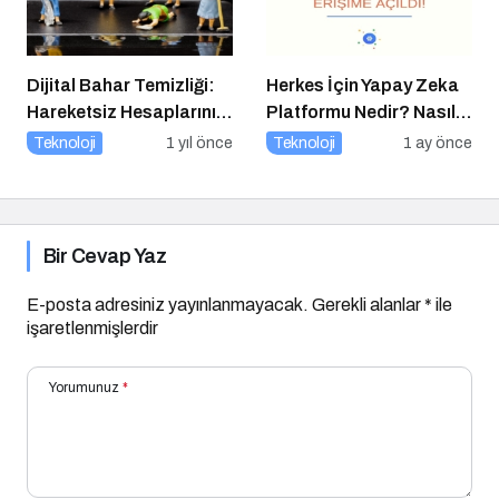
Dijital Bahar Temizliği:
Herkes İçin Yapay Zeka
Hareketsiz Hesaplarınızı
Platformu Nedir? Nasıl
Temizlemenin Zamanı
Kullanılır?
Teknoloji
1 yıl önce
Teknoloji
1 ay önce
Geldi!
Bir Cevap Yaz
E-posta adresiniz yayınlanmayacak.
Gerekli alanlar
*
ile
işaretlenmişlerdir
Yorumunuz
*