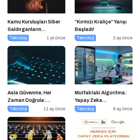
Kamu Kuruluşları Siber
“Kırmızı Kraliçe” Yarışı
Saldırganların
Başladı!
Hedefinde
Teknoloji
1 yıl önce
Teknoloji
3 ay önce
Asla Güvenme, Her
Mutfaktaki Algoritma:
Zaman Doğrula:
Yapay Zeka
Şirketler İçin Parola
Gastronomiyi Nasıl
Teknoloji
11 ay önce
Teknoloji
6 ay önce
Güvenliği Alarmı
Yeniden Programlıyor?