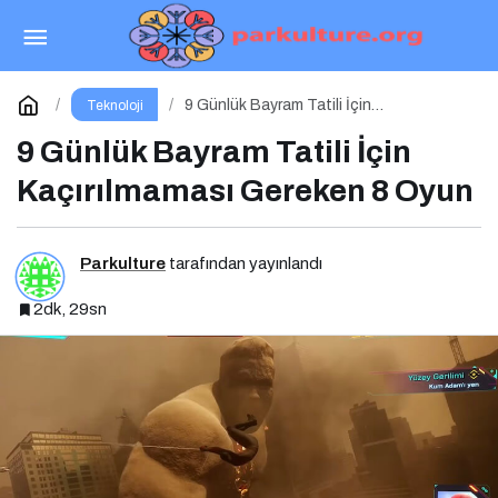
Kamu Kuruluşları Siber Saldırganların
Hedefinde
Paylaş
Yorum Yap
9 Günlük Bayram Tatili İçin
Teknoloji
Kaçırılmaması Gereken 8 Oyun
9 Günlük Bayram Tatili İçin
Kaçırılmaması Gereken 8 Oyun
Parkulture
tarafından yayınlandı
2dk, 29sn