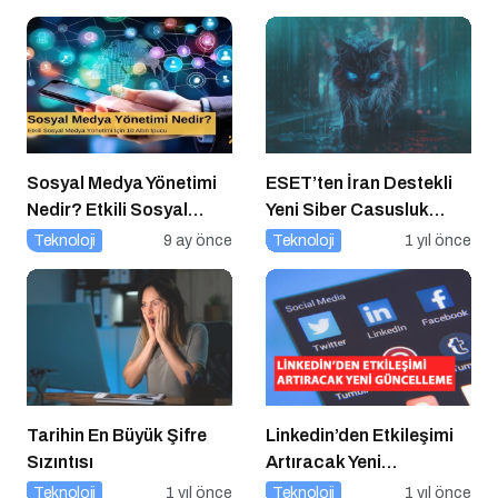
Dönüşüyor
Sosyal Medya Yönetimi
ESET’ten İran Destekli
Nedir? Etkili Sosyal
Yeni Siber Casusluk
Medya Yönetimi İçin 10
Operasyonu Uyarısı
Teknoloji
9 ay önce
Teknoloji
1 yıl önce
Altın İpucu
Tarihin En Büyük Şifre
Linkedin’den Etkileşimi
Sızıntısı
Artıracak Yeni
Güncelleme
Teknoloji
1 yıl önce
Teknoloji
1 yıl önce