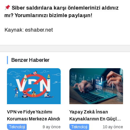
Siber saldırılara karşı önlemlerinizi aldınız
mı? Yorumlarınızı bizimle paylaşın!
Kaynak: eshaber.net
Benzer Haberler
VPN ve Fidye Yazılımı
Yapay Zekâ İnsan
Koruması Merkeze Alındı
Kaynaklarının En Güçlü
Stratejik Ortağına
Teknoloji
9 ay önce
Teknoloji
10 ay önce