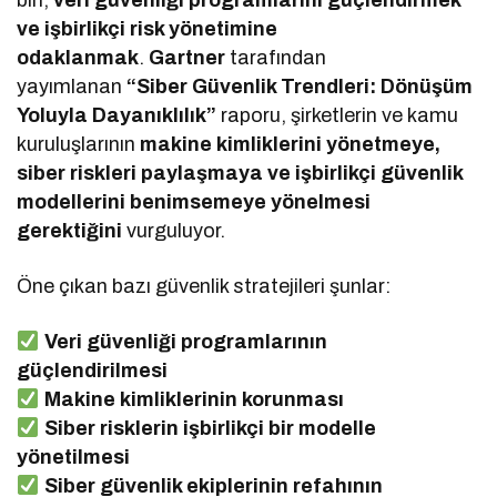
biri,
veri güvenliği programlarını güçlendirmek
ve işbirlikçi risk yönetimine
odaklanmak
.
Gartner
tarafından
yayımlanan
“Siber Güvenlik Trendleri: Dönüşüm
Yoluyla Dayanıklılık”
raporu, şirketlerin ve kamu
kuruluşlarının
makine kimliklerini yönetmeye,
siber riskleri paylaşmaya ve işbirlikçi güvenlik
modellerini benimsemeye yönelmesi
gerektiğini
vurguluyor.
Öne çıkan bazı güvenlik stratejileri şunlar:
Veri güvenliği programlarının
güçlendirilmesi
Makine kimliklerinin korunması
Siber risklerin işbirlikçi bir modelle
yönetilmesi
Siber güvenlik ekiplerinin refahının