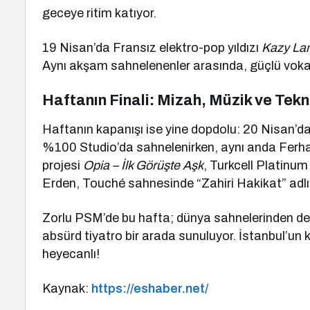
geceye ritim katıyor.
19 Nisan’da Fransız elektro-pop yıldızı
Kazy La
Aynı akşam sahnelenenler arasında, güçlü voka
Haftanın Finali: Mizah, Müzik ve Tekn
Haftanın kapanışı ise yine dopdolu: 20 Nisan’da 
%100 Studio’da sahnelenirken, aynı anda Ferhat 
projesi
Opia – İlk Görüşte Aşk
, Turkcell Platinum
Erden, Touché sahnesinde “Zahiri Hakikat” adlı 
Zorlu PSM’de bu hafta; dünya sahnelerinden dev 
absürd tiyatro bir arada sunuluyor. İstanbul’un kü
heyecanlı!
Kaynak:
https://eshaber.net/