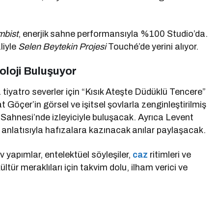
mbist
, enerjik sahne performansıyla %100 Studio’da.
liyle
Selen Beytekin Projesi
Touché’de yerini alıyor.
oloji Buluşuyor
tiyatro severler için “Kısık Ateşte Düdüklü Tencere”
Göçer’in görsel ve işitsel şovlarla zenginleştirilmiş
 Sahnesi’nde izleyiciyle buluşacak. Ayrıca Levent
anlatısıyla hafızalara kazınacak anılar paylaşacak.
yapımlar, entelektüel söyleşiler,
caz
ritimleri ve
ltür meraklıları için takvim dolu, ilham verici ve