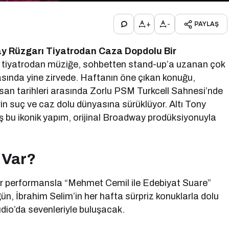
+
-
PAYLAŞ
y Rüzgarı Tiyatrodan Caza Dopdolu Bir
tiyatrodan müziğe, sohbetten stand-up’a uzanan çok
itasında yine zirvede. Haftanın öne çıkan konuğu,
san tarihleri arasında Zorlu PSM Turkcell Sahnesi’nde
rin suç ve caz dolu dünyasına sürüklüyor. Altı Tony
miş bu ikonik yapım, orijinal Broadway prodüksiyonuyla
r Var?
bir performansla “Mehmet Cemil ile Edebiyat Suare”
gün, İbrahim Selim’in her hafta sürpriz konuklarla dolu
dio’da sevenleriyle buluşacak.