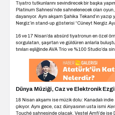
Tiyatro tutkunlarını sevindirecek bir başka yap
Platinum Sahnesi’nde sahnelenecek olan oyun, 
dayanıyor. Aynı akşam Şahika Tekand’ın yazıp y
Nergiz’in stand-up gösterisi “Cüneyt Nergiz Ayak
16 ve 17 Nisan’da absürd tiyatronun en özel örn
sorgulatan, şaşırtan ve güldüren anlarla buluşt
tınıları eşliğinde AVA Trio ve %100 Studio’da si
Dünya Müziği, Caz ve Elektronik Ezg
18 Nisan akşamı ise müzik dolu: Kanadalı indi
çıkıyor. Aynı gece, caz dünyasının usta ismi
Ker
Touché sahnesinde olacak. Vestel Amfi’de ise 