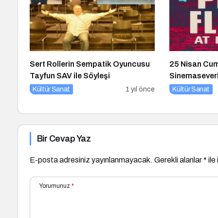
Sert Rollerin Sempatik Oyuncusu
25 Nisan Cum
Tayfun SAV ile Söyleşi
Sinemaseverl
Filmler
Kültür Sanat
1 yıl önce
Kültür Sanat
Bir Cevap Yaz
E-posta adresiniz yayınlanmayacak.
Gerekli alanlar
*
ile
Yorumunuz
*