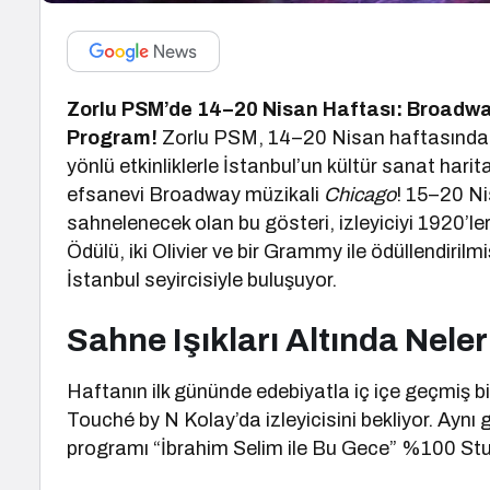
Zorlu PSM’de 14–20 Nisan Haftası: Broadwa
Program!
Zorlu PSM, 14–20 Nisan haftasında 
yönlü etkinliklerle İstanbul’un kültür sanat har
efsanevi Broadway müzikali
Chicago
! 15–20 Ni
sahnelenecek olan bu gösteri, izleyiciyi 1920’le
Ödülü, iki Olivier ve bir Grammy ile ödüllendiril
İstanbul seyircisiyle buluşuyor.
Sahne Işıkları Altında Nele
Haftanın ilk gününde edebiyatla iç içe geçmiş 
Touché by N Kolay’da izleyicisini bekliyor. Aynı 
programı “İbrahim Selim ile Bu Gece” %100 Stu