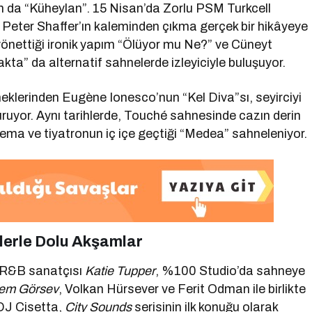
ım da “Küheylan”. 15 Nisan’da Zorlu PSM Turkcell
Peter Shaffer’ın kaleminden çıkma gerçek bir hikâyeye
önettiği ironik yapım “Ölüyor mu Ne?” ve Cüneyt
ta” da alternatif sahnelerde izleyiciyle buluşuyor.
eklerinden Eugène Ionesco’nun “Kel Diva”sı, seyirciyi
uruyor. Aynı tarihlerde, Touché sahnesinde cazın derin
nema ve tiyatronun iç içe geçtiği “Medea” sahneleniyor.
ilerle Dolu Akşamlar
e R&B sanatçısı
Katie Tupper
, %100 Studio’da sahneye
em Görsev
, Volkan Hürsever ve Ferit Odman ile birlikte
DJ Cisetta,
City Sounds
serisinin ilk konuğu olarak