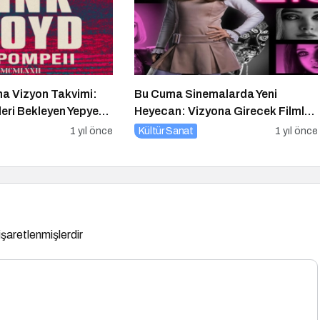
a Vizyon Takvimi:
Bu Cuma Sinemalarda Yeni
eri Bekleyen Yepyeni
Heyecan: Vizyona Girecek Filmler
Belli Oldu
1 yıl önce
Kültür Sanat
1 yıl önce
 işaretlenmişlerdir