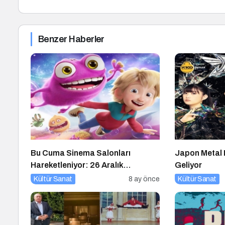
Benzer Haberler
Bu Cuma Sinema Salonları
Japon Metal F
Hareketleniyor: 26 Aralık
Geliyor
Vizyondaki Filmler Açıklandı
Kültür Sanat
8 ay önce
Kültür Sanat