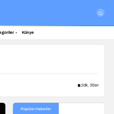
egoriler
Künye
2dk, 35sn
Popüler Haberler