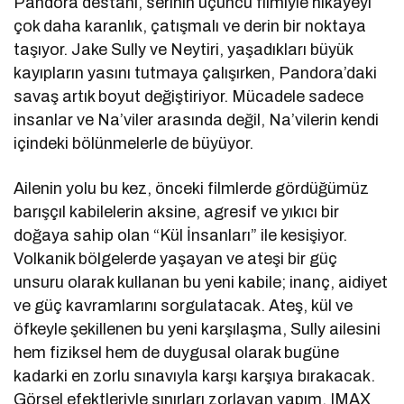
Pandora destanı, serinin üçüncü filmiyle hikâyeyi
çok daha karanlık, çatışmalı ve derin bir noktaya
taşıyor. Jake Sully ve Neytiri, yaşadıkları büyük
kayıpların yasını tutmaya çalışırken, Pandora’daki
savaş artık boyut değiştiriyor. Mücadele sadece
insanlar ve Na’viler arasında değil, Na’vilerin kendi
içindeki bölünmelerle de büyüyor.
Ailenin yolu bu kez, önceki filmlerde gördüğümüz
barışçıl kabilelerin aksine, agresif ve yıkıcı bir
doğaya sahip olan “Kül İnsanları” ile kesişiyor.
Volkanik bölgelerde yaşayan ve ateşi bir güç
unsuru olarak kullanan bu yeni kabile; inanç, aidiyet
ve güç kavramlarını sorgulatacak. Ateş, kül ve
öfkeyle şekillenen bu yeni karşılaşma, Sully ailesini
hem fiziksel hem de duygusal olarak bugüne
kadarki en zorlu sınavıyla karşı karşıya bırakacak.
Görsel efektleriyle sınırları zorlayan yapım, IMAX