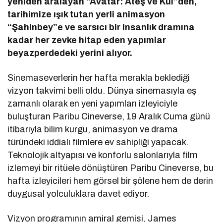
yeniden aralayan “Avatar: Ateş ve Kül”den,
tarihimize ışık tutan yerli animasyon
“Şahinbey”e ve sarsıcı bir insanlık dramına
kadar her zevke hitap eden yapımlar
beyazperdedeki yerini alıyor.
Sinemaseverlerin her hafta merakla beklediği
vizyon takvimi belli oldu. Dünya sinemasıyla eş
zamanlı olarak en yeni yapımları izleyiciyle
buluşturan Paribu Cineverse, 19 Aralık Cuma günü
itibarıyla bilim kurgu, animasyon ve drama
türündeki iddialı filmlere ev sahipliği yapacak.
Teknolojik altyapısı ve konforlu salonlarıyla film
izlemeyi bir ritüele dönüştüren Paribu Cineverse, bu
hafta izleyicileri hem görsel bir şölene hem de derin
duygusal yolculuklara davet ediyor.
Vizyon programının amiral gemisi, James