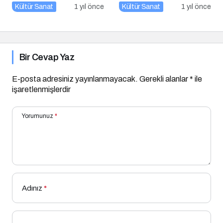
Kitap Müjdesi
Kültür Sanat
1 yıl önce
Kültür Sanat
1 yıl önce
Bir Cevap Yaz
E-posta adresiniz yayınlanmayacak.
Gerekli alanlar
*
ile
işaretlenmişlerdir
Yorumunuz
*
Adınız
*