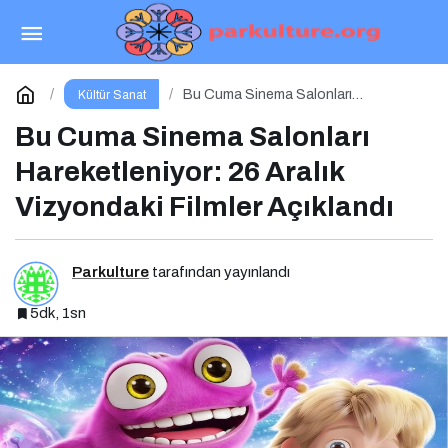
Avatar: Ateş ve Kül Geliyor! İşte 19 Aralık
Vizyon Filmleri
Paylaş
Yorum Yap
Bu Cuma Sinema Salonları
Kültür Sanat
Hareketleniyor: 26 Aralık Vizyondaki
Filmler Açıklandı
Bu Cuma Sinema Salonları
Hareketleniyor: 26 Aralık
Vizyondaki Filmler Açıklandı
Parkulture
tarafından yayınlandı
5dk, 1sn