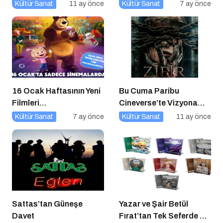
Kültür Sanat
11 ay önce
Kültür Sanat
7 ay önce
16 Ocak Haftasının Yeni
Bu Cuma Paribu
Filmleri
Cineverse’te Vizyona
Sinemaseverlerle
Girecek Filmler
Kültür Sanat
7 ay önce
Kültür Sanat
11 ay önce
Buluşuyor
Sattas’tan Güneşe
Yazar ve Şair Betül
Davet
Fırat’tan Tek Seferde 7