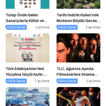
Tutap Önde Gelen
Tarihi Hıdırlık Kulesi’nde
Sanatçılarla Kültür ve
Modanın Büyülü Gecesi:
Sanat Yolucluğuna
Cihan Nacar Defilesi
Kültür Sanat
1 yıl önce
Kültür Sanat
2 ay önce
Devam Ediyor
Türk Edebiyatının Yeni
TLC, Ağustos Ayında
Yüzyılına Güçlü Katkı:
Filmseverlere Sinema
“100 Yazar 100 Yeni
Dolu Akşamlar Sunuyor
Kültür Sanat
7 ay önce
Kültür Sanat
1 yıl önce
Eser” Projesi Ödül
Gecesi