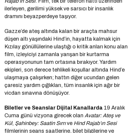
Rajab’ın Sesi
. Film, tek bir telefon hattı üzerinden
ilerleyen, gerilimi yüksek ve sarsıcı bir insanlık
dramını beyazperdeye taşıyor.
Gazze’de ateş altında kalan bir araçta mahsur
düşen altı yaşındaki Hind’in, hayatta kalmak için
Kızılay gönüllülerine ulaştığı o kritik anları konu alan
film, izleyiciyi zamanla yarışan bir kurtarma
operasyonunun tam ortasına bırakıyor. Yardım
ekipleri, son derece tehlikeli koşullar altında Hind’e
ulaşmaya çalışırken; hattın diğer ucundan gelen
çaresiz yardım çığlıkları, tüm insanlık için ağır bir
vicdan sınavına dönüşüyor.
Biletler ve Seanslar Dijital Kanallarda
19 Aralık
Cuma günü vizyona girecek olan
Avatar: Ateş ve
Kül
,
Şahinbey: Saatin Sırrı
ve
Hind Rajab’ın Sesi
filmlerinin seans saatlerine, bilet bilgilerine ve