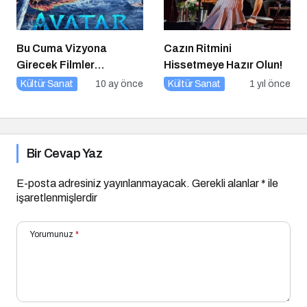
Bu Cuma Vizyona
Cazın Ritmini
Girecek Filmler
Hissetmeye Hazır Olun!
Açıklandı
Kültür Sanat
10 ay önce
Kültür Sanat
1 yıl önce
Bir Cevap Yaz
E-posta adresiniz yayınlanmayacak.
Gerekli alanlar
*
ile
işaretlenmişlerdir
Yorumunuz
*