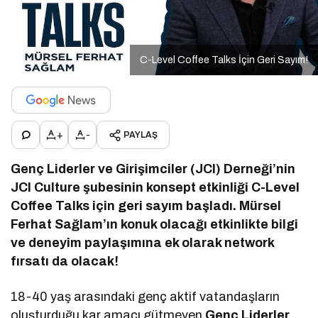
C-Level Coffee Talks İçin Geri Sayım!
+
-
PAYLAŞ
Genç Liderler ve Girişimciler (JCI) Derneği’nin
JCI Culture şubesinin konsept etkinliği C-Level
Coffee Talks için geri sayım başladı. Mürsel
Ferhat Sağlam’ın konuk olacağı etkinlikte bilgi
ve deneyim paylaşımına ek olarak network
fırsatı da olacak!
18-40 yaş arasındaki genç aktif vatandaşların
oluşturduğu kar amacı gütmeyen
Genç Liderler