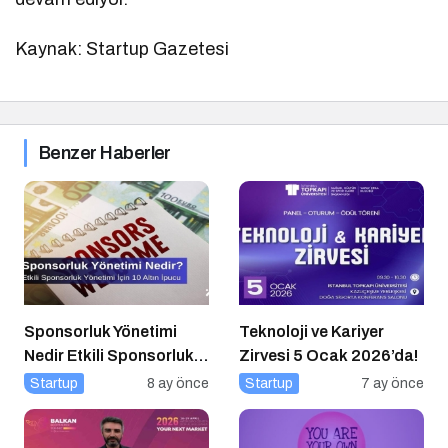
Kaynak: Startup Gazetesi
Benzer Haberler
Sponsorluk Yönetimi
Teknoloji ve Kariyer
Nedir Etkili Sponsorluk
Zirvesi 5 Ocak 2026’da!
Yönetimi İçin 10 Altın
Startup
8 ay önce
Startup
7 ay önce
İpucu