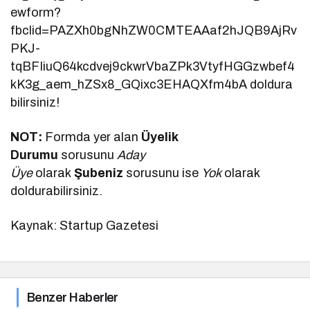
ewform?
fbclid=PAZXh0bgNhZW0CMTEAAaf2hJQB9AjRv
PKJ-
tqBFIiuQ64kcdvej9ckwrVbaZPk3VtyfHGGzwbef4
kK3g_aem_hZSx8_GQixc3EHAQXfm4bA doldura
bilirsiniz!
NOT:
Formda yer alan
Üyelik
Durumu
sorusunu
Aday
Üye
olarak
Şubeniz
sorusunu ise
Yok
olarak
doldurabilirsiniz.
Kaynak: Startup Gazetesi
Benzer Haberler