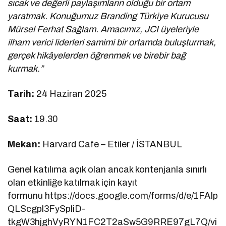
sıcak ve değerli paylaşımların olduğu bir ortam
yaratmak. Konuğumuz Branding Türkiye Kurucusu
Mürsel Ferhat Sağlam. Amacımız, JCI üyeleriyle
ilham verici liderleri samimi bir ortamda buluşturmak,
gerçek hikâyelerden öğrenmek ve birebir bağ
kurmak.”
Tarih:
24 Haziran 2025
Saat:
19.30
Mekan:
Harvard Cafe – Etiler / İSTANBUL
Genel katılıma açık olan ancak kontenjanla sınırlı
olan etkinliğe katılmak için kayıt
formunu https://docs.google.com/forms/d/e/1FAIp
QLScgpl3FySpliD-
tkgW3hjghVyRYN1FC2T2aSw5G9RRE97gL7Q/vi