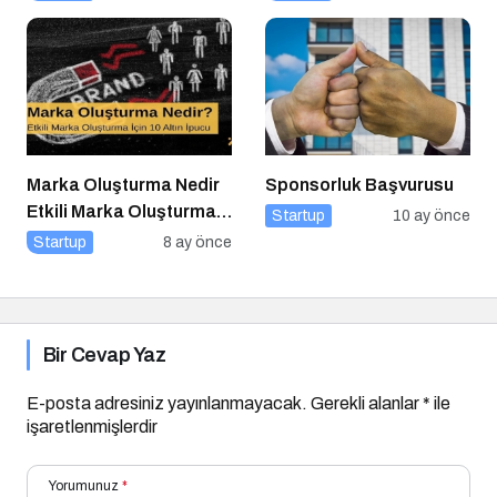
Altın İpucu
Marka Oluşturma Nedir
Sponsorluk Başvurusu
Etkili Marka Oluşturma
Startup
10 ay önce
için 10 Altın İpucu
Startup
8 ay önce
Bir Cevap Yaz
E-posta adresiniz yayınlanmayacak.
Gerekli alanlar
*
ile
işaretlenmişlerdir
Yorumunuz
*