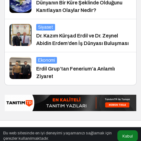
Dünyanın Bir Küre Şeklinde Olduğunu
Kanıtlayan Olaylar Nedir?
Siyaset
Dr. Kazım Kürşad Erdil ve Dr. Zeynel
Abidin Erdem’den İş Dünyası Buluşması
Ekonomi
Erdil Grup’tan Fenerium’a Anlamlı
Ziyaret
© Telif Hakkı 27.01.2010, Tüm Hakları Saklıdır.
haber
,
en iyiler
Bu web sitesinde en iyi deneyimi yaşamanızı sağlamak için
listesi
,
bihaber
,
sağlıklı
Kabul
çerezler kullanılmaktadır.