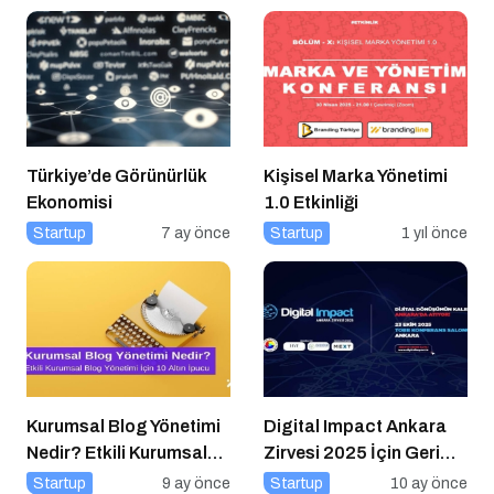
Türkiye’de Görünürlük
Kişisel Marka Yönetimi
Ekonomisi
1.0 Etkinliği
Startup
7 ay önce
Startup
1 yıl önce
Kurumsal Blog Yönetimi
Digital Impact Ankara
Nedir? Etkili Kurumsal
Zirvesi 2025 İçin Geri
Blog Yönetimi için 10
Sayım!
Startup
9 ay önce
Startup
10 ay önce