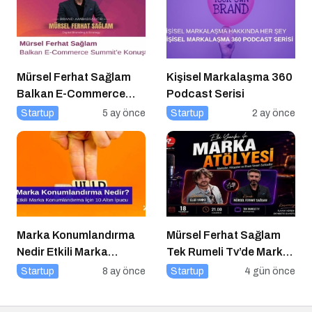
Mürsel Ferhat Sağlam
Kişisel Markalaşma 360
Balkan E-Commerce
Podcast Serisi
Summit’e Konuştu
Startup
5 ay önce
Startup
2 ay önce
Marka Konumlandırma
Mürsel Ferhat Sağlam
Nedir Etkili Marka
Tek Rumeli Tv’de Marka
Konumlandırma İçin 10
Atölyesi Programına
Startup
8 ay önce
Startup
4 gün önce
Altın İpucu
Konuk Oldu