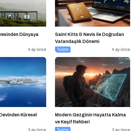
rvesinden Dünyaya
Saint Kitts & Nevis ile Doğrudan
Vatandaşlık Dönemi
4 ay önce
Turizm
4 ay önce
Devinden Küresel
Modern Gezginin Hayatta Kalma
ve Keşif Rehberi
3 ay önce
Turizm
3 ay önce