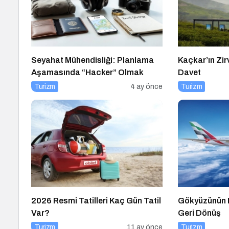
Seyahat Mühendisliği: Planlama
Kaçkar’ın Zi
Aşamasında “Hacker” Olmak
Davet
Turizm
4 ay önce
Turizm
2026 Resmi Tatilleri Kaç Gün Tatil
Gökyüzünün 
Var?
Geri Dönüş
Turizm
11 ay önce
Turizm