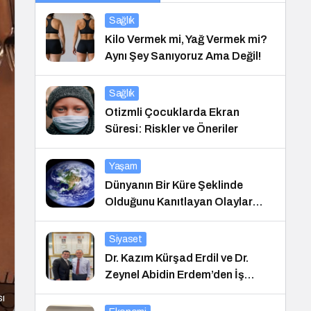
Sağlık
Kilo Vermek mi, Yağ Vermek mi?
Aynı Şey Sanıyoruz Ama Değil!
Sağlık
Otizmli Çocuklarda Ekran
Süresi: Riskler ve Öneriler
Yaşam
Dünyanın Bir Küre Şeklinde
Olduğunu Kanıtlayan Olaylar
Nedir?
Siyaset
Dr. Kazım Kürşad Erdil ve Dr.
Zeynel Abidin Erdem’den İş
Dünyası Buluşması
sı