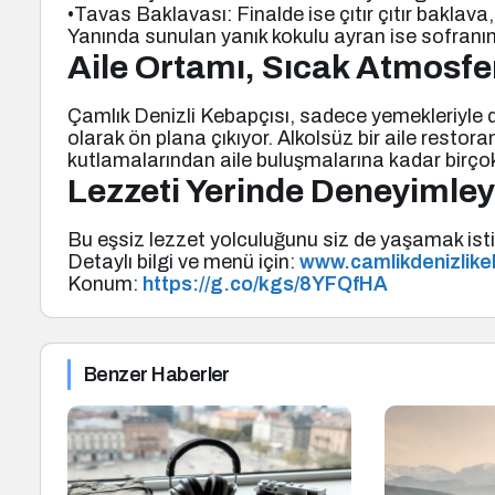
•Tavas Baklavası: Finalde ise çıtır çıtır baklava
Yanında sunulan yanık kokulu ayran ise sofranı
Aile Ortamı, Sıcak Atmosfe
Çamlık Denizli Kebapçısı, sadece yemekleriyle değ
olarak ön plana çıkıyor. Alkolsüz bir aile resto
kutlamalarından aile buluşmalarına kadar birçok 
Lezzeti Yerinde Deneyimley
Bu eşsiz lezzet yolculuğunu siz de yaşamak istiy
Detaylı bilgi ve menü için:
www.camlikdenizlike
Konum:
https://g.co/kgs/8YFQfHA
Benzer Haberler