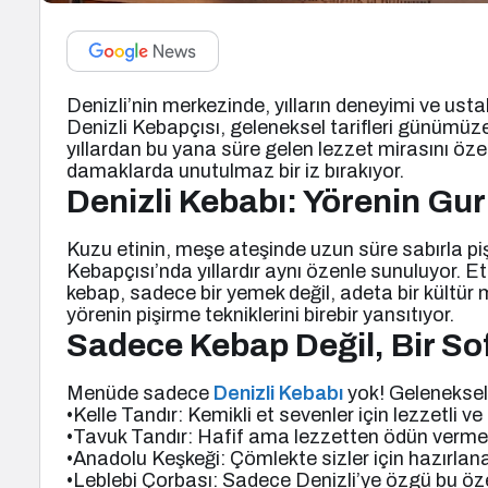
Denizli’nin merkezinde, yılların deneyimi ve ustal
Denizli Kebapçısı, geleneksel tarifleri günümüze 
yıllardan bu yana süre gelen lezzet mirasını öze
damaklarda unutulmaz bir iz bırakıyor.
Denizli Kebabı: Yörenin Gu
Kuzu etinin, meşe ateşinde uzun süre sabırla piş
Kebapçısı’nda yıllardır aynı özenle sunuluyor. Et
kebap, sadece bir yemek değil, adeta bir kültür m
yörenin pişirme tekniklerini birebir yansıtıyor.
Sadece Kebap Değil, Bir So
Menüde sadece
Denizli Kebabı
yok! Geleneksel 
•Kelle Tandır: Kemikli et sevenler için lezzetli v
•Tavuk Tandır: Hafif ama lezzetten ödün vermey
•Anadolu Keşkeği: Çömlekte sizler için hazırlana
•Leblebi Çorbası: Sadece Denizli’ye özgü bu özel