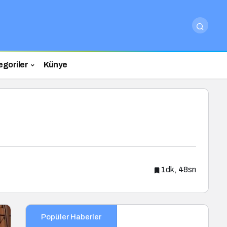
egoriler
Künye
1dk, 48sn
Popüler Haberler