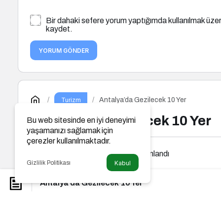
Bir dahaki sefere yorum yaptığımda kullanılmak üzer
kaydet.
YORUM GÖNDER
Antalya’da Gezilecek 10 Yer
Turizm
Antalya’da Gezilecek 10 Yer
Bu web sitesinde en iyi deneyimi
yaşamanızı sağlamak için
çerezler kullanılmaktadır.
Parkulture
tarafından yayınlandı
Gizlilik Politikası
Kabul
Antalya’da Gezilecek 10 Yer