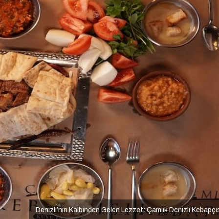
Denizli’nin Kalbinden Gelen Lezzet: Çamlık Denizli Kebapçı