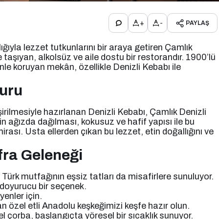
+
-
PAYLAŞ
ığıyla lezzet tutkunlarını bir araya getiren Çamlık
taşıyan, alkolsüz ve aile dostu bir restorandır. 1900’lü
nle koruyan mekân, özellikle Denizli Kebabı ile
ruru
irilmesiyle hazırlanan Denizli Kebabı, Çamlık Denizli
in ağızda dağılması, kokusuz ve hafif yapısı ile bu
irası. Usta ellerden çıkan bu lezzet, etin doğallığını ve
fra Geleneği
Türk mutfağının eşsiz tatları da misafirlere sunuluyor.
e doyurucu bir seçenek.
enler için.
n özel etli Anadolu keşkeğimizi keşfe hazır olun.
 çorba, başlangıçta yöresel bir sıcaklık sunuyor.