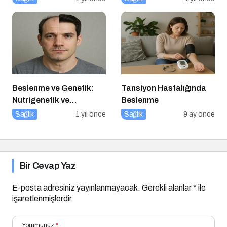
Beslenme ve Genetik:
Tansiyon Hastalığında
Nutrigenetik ve
Beslenme
Nutrigenomik’in Rolü
Sağlık
1 yıl önce
Sağlık
9 ay önce
Bir Cevap Yaz
E-posta adresiniz yayınlanmayacak.
Gerekli alanlar
*
ile
işaretlenmişlerdir
Yorumunuz
*