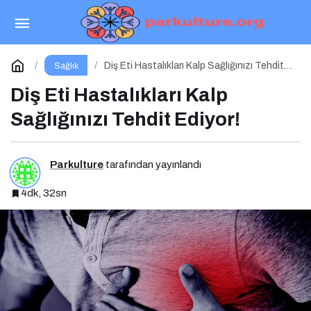
Ramazan Ayında Enerjinizi Koruyarak Oruç
Tutmanın Püf Noktaları
Paylaş
Yorum Yap
Diş Eti Hastalıkları Kalp Sağlığınızı Tehdit
Sağlık
Ediyor!
Diş Eti Hastalıkları Kalp
Sağlığınızı Tehdit Ediyor!
Parkulture
tarafından yayınlandı
4dk, 32sn