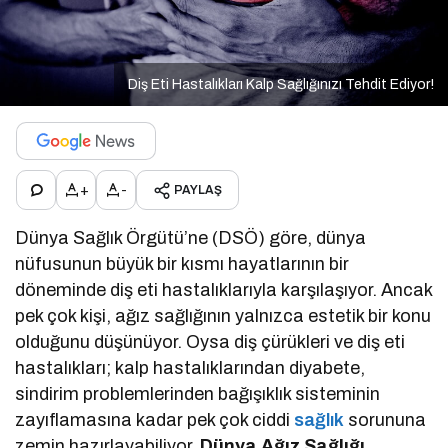
Diş Eti Hastalıkları Kalp Sağlığınızı Tehdit Ediyor!
+
-
PAYLAŞ
Dünya Sağlık Örgütü’ne (DSÖ) göre, dünya
nüfusunun büyük bir kısmı hayatlarının bir
döneminde diş eti hastalıklarıyla karşılaşıyor. Ancak
pek çok kişi, ağız sağlığının yalnızca estetik bir konu
olduğunu düşünüyor. Oysa diş çürükleri ve diş eti
hastalıkları; kalp hastalıklarından diyabete,
sindirim problemlerinden bağışıklık sisteminin
zayıflamasına kadar pek çok ciddi
sağlık
sorununa
zemin hazırlayabiliyor.
Dünya Ağız Sağlığı