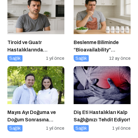
Tiroid ve Guatr
Beslenme Biliminde
Hastalıklarında
“Bioavailability”
Beslenme Bilinci
Kavramı: Hangi Besin Ne
Sağlık
1 yıl önce
Sağlık
12 ay önce
Kadar Emilir?
Mayıs Ayı Doğuma ve
Diş Eti Hastalıkları Kalp
Doğum Sonrasına
Sağlığınızı Tehdit Ediyor!
Hazırlık Atölyesi
Sağlık
1 yıl önce
Sağlık
1 yıl önce