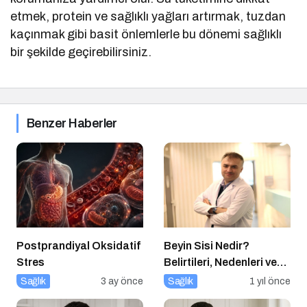
etmek, protein ve sağlıklı yağları artırmak, tuzdan
kaçınmak gibi basit önlemlerle bu dönemi sağlıklı
bir şekilde geçirebilirsiniz.
Benzer Haberler
Postprandiyal Oksidatif
Beyin Sisi Nedir?
Stres
Belirtileri, Nedenleri ve
Korunma Yolları
Sağlık
3 ay önce
Sağlık
1 yıl önce