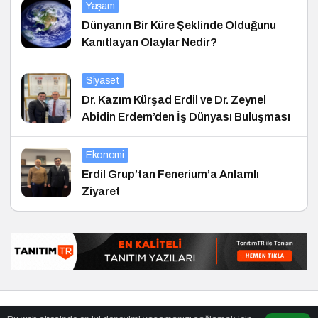
Yaşam
Dünyanın Bir Küre Şeklinde Olduğunu
Kanıtlayan Olaylar Nedir?
Siyaset
Dr. Kazım Kürşad Erdil ve Dr. Zeynel
Abidin Erdem’den İş Dünyası Buluşması
Ekonomi
Erdil Grup’tan Fenerium’a Anlamlı
Ziyaret
© Telif Hakkı 27.01.2010, Tüm Hakları Saklıdır.
haber
,
en iyiler