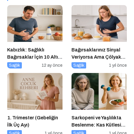
Kabızlık: Sağlıklı
Bağırsaklarınız Sinyal
Bağırsaklar İçin 10 Altın
Veriyorsa Ama Çölyak
Öneri
Değilseniz
Sağlık
12 ay önce
Sağlık
1 yıl önce
1. Trimester (Gebeliğin
Sarkopeni ve Yaşlılıkta
İlk Üç Ayı)
Beslenme: Kas Kütlesi
Nasıl Korunur?
Sağlık
1 yıl önce
Sağlık
1 yıl önce