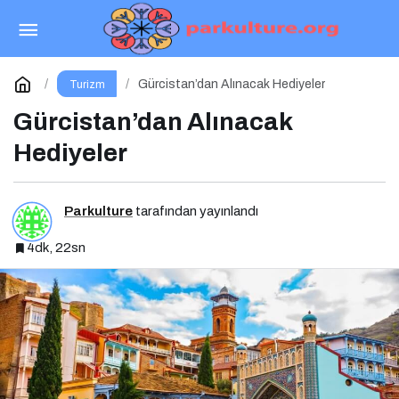
Giessen’de Gezilecek Yerler
Paylaş
Yorum Yap
Gürcistan’dan Alınacak Hediyeler
Turizm
Gürcistan’dan Alınacak
Hediyeler
Parkulture
tarafından yayınlandı
4dk, 22sn