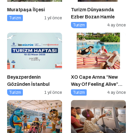
Muratpaşa İlçesi
Turizm Dünyasında
Ezber Bozan Hamle
Turizm
1 yıl önce
Turizm
4 ay önce
Beyazperdenin
XO Cape Arnna “New
Gözünden İstanbul
Way Of Feeling Alive”
Mottosuyla 2026 Yaz
Turizm
1 yıl önce
Turizm
4 ay önce
Sezonu İçin Kapılarını
Açtı