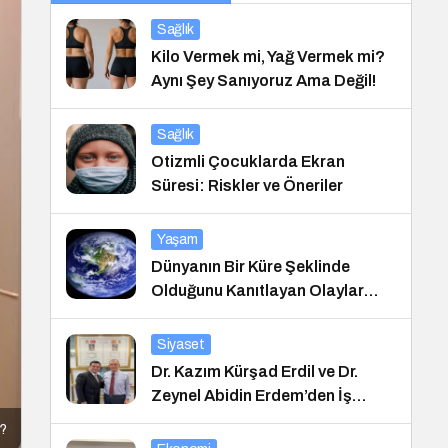
Sağlık
Kilo Vermek mi, Yağ Vermek mi?
Aynı Şey Sanıyoruz Ama Değil!
Sağlık
Otizmli Çocuklarda Ekran
Süresi: Riskler ve Öneriler
Yaşam
Dünyanın Bir Küre Şeklinde
Olduğunu Kanıtlayan Olaylar
Nedir?
Siyaset
Dr. Kazım Kürşad Erdil ve Dr.
Zeynel Abidin Erdem’den İş
Dünyası Buluşması
r?