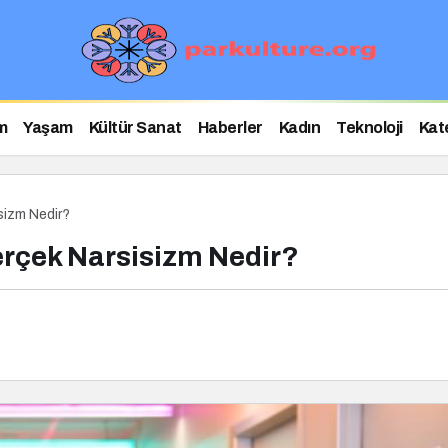
m
Yaşam
Kültür Sanat
Haberler
Kadın
Teknoloji
Kat
sizm Nedir?
erçek Narsisizm Nedir?