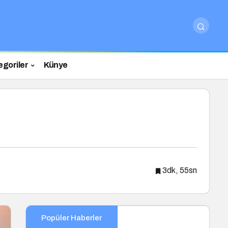
egoriler
Künye
3dk, 55sn
Popüler Haberler