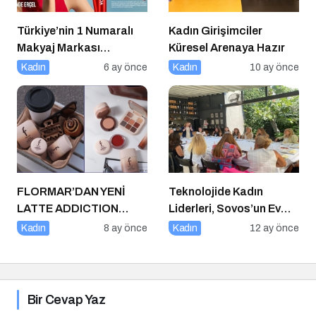
Türkiye’nin 1 Numaralı
Kadın Girişimciler
Makyaj Markası
Küresel Arenaya Hazır
Flormar’ın Yeni Global
Kadın
6 ay önce
Kadın
10 ay önce
Marka Yüzü “Hande
Erçel” ile ilk lansmanı:
“Volume Up Mascara”
FLORMAR’DAN YENİ
Teknolojide Kadın
LATTE ADDICTION
Liderleri, Sovos’un Ev
KOLEKSİYONU:
Sahipliğinde Bir Araya
Kadın
8 ay önce
Kadın
12 ay önce
Kahvenin sıcak
Geldi
tonlarıyla makyaj
rutinine doğal bir
sıcaklık kat!
Bir Cevap Yaz