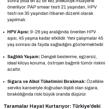
sonra yılda en az bir kez jinekolojik muayene
öneriliyor. PAP smear testi 21 yaşından, HPV
testi ise 30 yaşından itibaren düzenli olarak
yapılmalı.
HPV Aşısı:
9-26 yaş aralığında önerilen HPV
aşısı, 45 yaşına kadar etkilidir. Yeni çalışmalar 45
yaş sonrası da fayda sağladığını göstermektedir.
Sağlıklı Yaşam:
Dengeli beslenme, egzersiz,
ideal kiloyu koruma, östrojen bağımlı tümör riskini
azaltır.
Sigara ve Alkol Tüketimini Bırakmak:
Özellikle
serviks kanseriyle doğrudan ilişkili olan sigara,
bırakıldığında riski büyük oranda düşürür.
Taramalar Hayat Kurtarıyor: Türkiye’deki