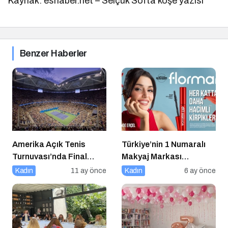
Kaynak: eshaber.net – Selçuk Softa köşe yazısı
Benzer Haberler
Amerika Açık Tenis
Türkiye’nin 1 Numaralı
Turnuvası’nda Final
Makyaj Markası
Heyecanı Eurosport’ta!
Flormar’ın Yeni Global
Kadın
11 ay önce
Kadın
6 ay önce
Marka Yüzü “Hande
Erçel” ile ilk lansmanı:
“Volume Up Mascara”