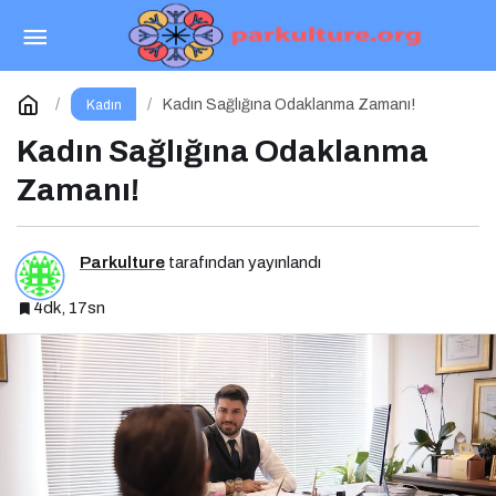
“Bayan” mı, “Kadın” mı? Dilimizdeki
Görünmeyen Cinsiyet Ayrımı
Paylaş
Yorum Yap
Kadın Sağlığına Odaklanma Zamanı!
Kadın
Kadın Sağlığına Odaklanma
Zamanı!
Parkulture
tarafından yayınlandı
4dk, 17sn