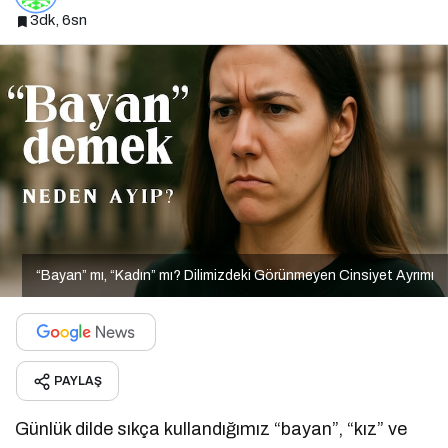
3dk, 6sn
“Bayan” mı, “Kadın” mı? Dilimizdeki Görünmeyen Cinsiyet Ayrımı
PAYLAŞ
Günlük dilde sıkça kullandığımız “bayan”, “kız” ve