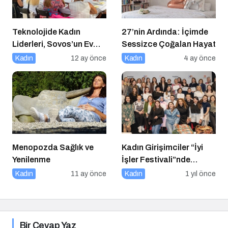
Teknolojide Kadın
27’nin Ardında: İçimde
Liderleri, Sovos’un Ev
Sessizce Çoğalan Hayat
Sahipliğinde Bir Araya
Kadın
12 ay önce
Kadın
4 ay önce
Geldi
Menopozda Sağlık ve
Kadın Girişimciler “İyi
Yenilenme
İşler Festivali”nde
Buluştu
Kadın
11 ay önce
Kadın
1 yıl önce
Bir Cevap Yaz