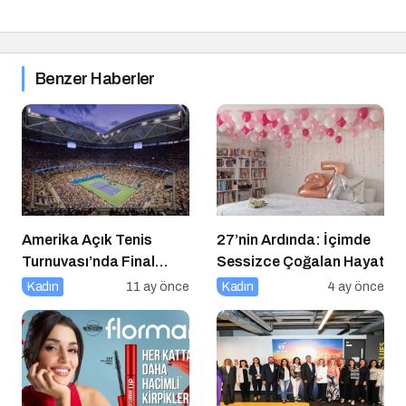
Benzer Haberler
Amerika Açık Tenis
27’nin Ardında: İçimde
Turnuvası’nda Final
Sessizce Çoğalan Hayat
Heyecanı Eurosport’ta!
Kadın
11 ay önce
Kadın
4 ay önce