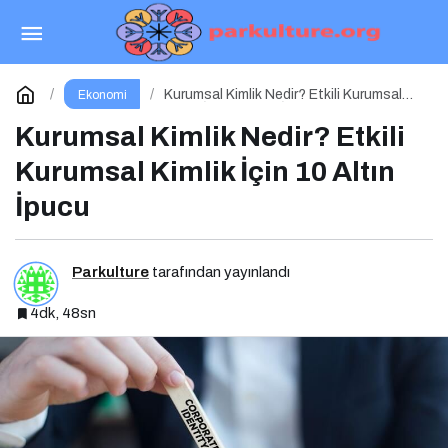
Kişisel Markalaşma Nedir Etkili Kişisel
Markalaşma için 10 Altın İpucu
Paylaş
Yorum Yap
Kurumsal Kimlik Nedir? Etkili Kurumsal
Ekonomi
Kimlik İçin 10 Altın İpucu
Kurumsal Kimlik Nedir? Etkili
Kurumsal Kimlik İçin 10 Altın
İpucu
Parkulture
tarafından yayınlandı
4dk, 48sn