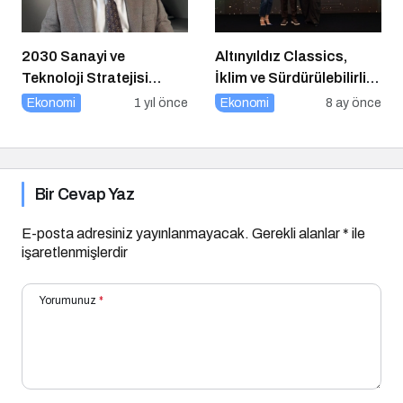
2030 Sanayi ve
Altınyıldız Classics,
Teknoloji Stratejisi
İklim ve Sürdürülebilirlik
Açıklandı
Ödülleri’nde “Yılın Geri
Ekonomi
1 yıl önce
Ekonomi
8 ay önce
Dönüşüm Projesi”
Kategorisinde Altın Ödül
Kazandı
Bir Cevap Yaz
E-posta adresiniz yayınlanmayacak.
Gerekli alanlar
*
ile
işaretlenmişlerdir
Yorumunuz
*