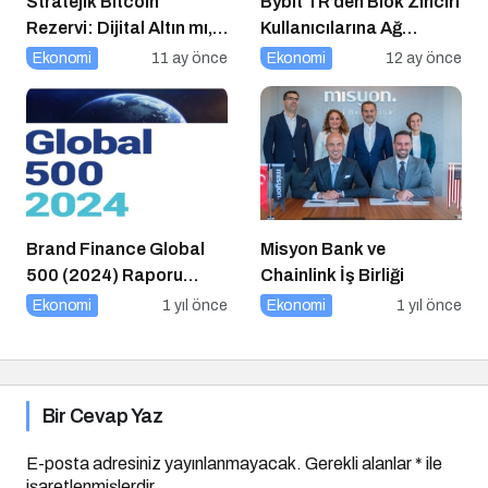
Stratejik Bitcoin
Bybit TR’den Blok Zinciri
Rezervi: Dijital Altın mı,
Kullanıcılarına Ağ
Riskli Bir Hamle mi?
Tıkanıklığı Rehberi!
Ekonomi
11 ay önce
Ekonomi
12 ay önce
Brand Finance Global
Misyon Bank ve
500 (2024) Raporu
Chainlink İş Birliği
Yayımlandı!
Ekonomi
1 yıl önce
Ekonomi
1 yıl önce
Bir Cevap Yaz
E-posta adresiniz yayınlanmayacak.
Gerekli alanlar
*
ile
işaretlenmişlerdir