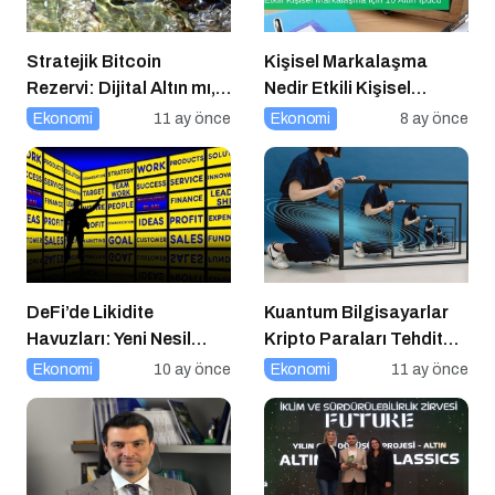
Stratejik Bitcoin
Kişisel Markalaşma
Rezervi: Dijital Altın mı,
Nedir Etkili Kişisel
Riskli Bir Hamle mi?
Markalaşma için 10 Altın
Ekonomi
11 ay önce
Ekonomi
8 ay önce
İpucu
DeFi’de Likidite
Kuantum Bilgisayarlar
Havuzları: Yeni Nesil
Kripto Paraları Tehdit
Finansın Kalbi
Eder mi?
Ekonomi
10 ay önce
Ekonomi
11 ay önce