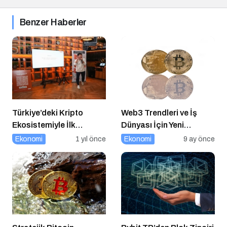
Benzer Haberler
Türkiye’deki Kripto
Web3 Trendleri ve İş
Ekosistemiyle İlk
Dünyası İçin Yeni
Buluşma
Fırsatlar
Ekonomi
1 yıl önce
Ekonomi
9 ay önce