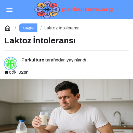
Bağırsaklarınız Sinyal Veriyorsa Ama Çölyak
Değilseniz
Paylaş
Yorum Yap
Laktoz İntoleransı
Sağlık
Laktoz İntoleransı
Parkulture
tarafından yayınlandı
6dk, 32sn