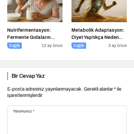
Nutrifermentasyon:
Metabolik Adaptasyon:
Fermente Gıdaların
Diyet Yaptıkça Neden
Beslenmedeki Yeri ve
Kilo Vermek Zorlaşır?
Sağlık
12 ay önce
Sağlık
3 ay önce
Bilimsel Gerçekler
Bir Cevap Yaz
E-posta adresiniz yayınlanmayacak.
Gerekli alanlar
*
ile
işaretlenmişlerdir
Yorumunuz
*