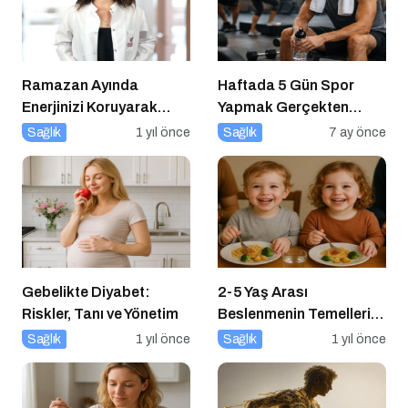
Ramazan Ayında
Haftada 5 Gün Spor
Enerjinizi Koruyarak
Yapmak Gerçekten
Oruç Tutmanın Püf
Sağlıklı mı?
Sağlık
1 yıl önce
Sağlık
7 ay önce
Noktaları
Gebelikte Diyabet:
2-5 Yaş Arası
Riskler, Tanı ve Yönetim
Beslenmenin Temelleri:
Okul Öncesi Dönemde
Sağlık
1 yıl önce
Sağlık
1 yıl önce
Sağlıklı Adımlar