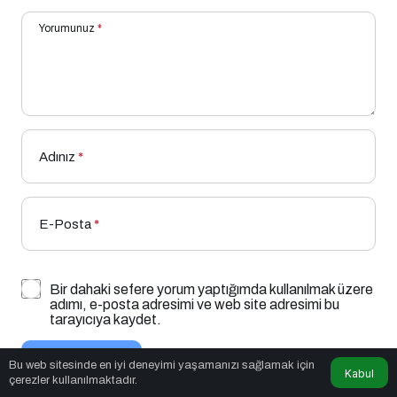
Yorumunuz
*
Adınız
*
E-Posta
*
Bir dahaki sefere yorum yaptığımda kullanılmak üzere
adımı, e-posta adresimi ve web site adresimi bu
tarayıcıya kaydet.
YORUM GÖNDER
Bu web sitesinde en iyi deneyimi yaşamanızı sağlamak için
Kabul
çerezler kullanılmaktadır.