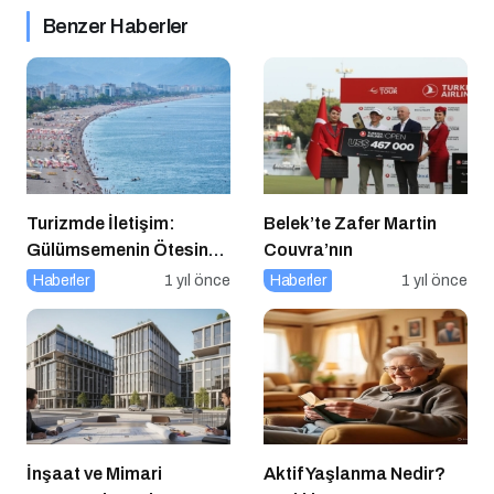
Benzer Haberler
Turizmde İletişim:
Belek’te Zafer Martin
Gülümsemenin Ötesinde
Couvra’nın
Bir Sanat
Haberler
1 yıl önce
Haberler
1 yıl önce
İnşaat ve Mimari
Aktif Yaşlanma Nedir?