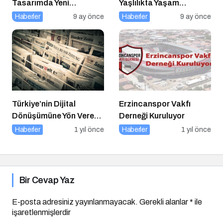
Tasarımda Yeni
Yaşlılıkta Yaşam
Standartlar Belirliyor
Kalitesini Artırmanın
Haberler
9 ay önce
Haberler
9 ay önce
Altın Kuralları
Türkiye’nin Dijital
Erzincanspor Vakfı
Dönüşümüne Yön Veren
Derneği Kuruluyor
15 Platform
Haberler
1 yıl önce
Haberler
1 yıl önce
Bir Cevap Yaz
E-posta adresiniz yayınlanmayacak.
Gerekli alanlar
*
ile
işaretlenmişlerdir