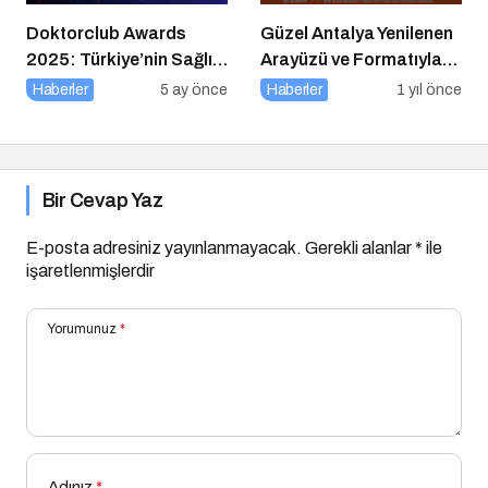
Doktorclub Awards
Güzel Antalya Yenilenen
2025: Türkiye’nin Sağlık
Arayüzü ve Formatıyla
Ödülleri 9. Kez
Yayında
Haberler
5 ay önce
Haberler
1 yıl önce
Sahiplerini Buluyor
Bir Cevap Yaz
E-posta adresiniz yayınlanmayacak.
Gerekli alanlar
*
ile
işaretlenmişlerdir
Yorumunuz
*
Adınız
*