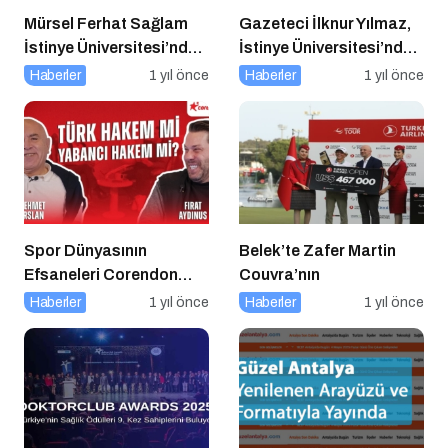
Mürsel Ferhat Sağlam
Gazeteci İlknur Yılmaz,
İstinye Üniversitesi’nde
İstinye Üniversitesi’nde
Dijital Medya
Dijital Medya
Haberler
1 yıl önce
Haberler
1 yıl önce
Okuryazarlığı
Okuryazarlığı Dersinin
Kapsamında
Konuğu Oldu
Konuşacak!
Spor Dünyasının
Belek’te Zafer Martin
Efsaneleri Corendon
Couvra’nın
Sport Talks’ta
Haberler
1 yıl önce
Haberler
1 yıl önce
Buluşuyor