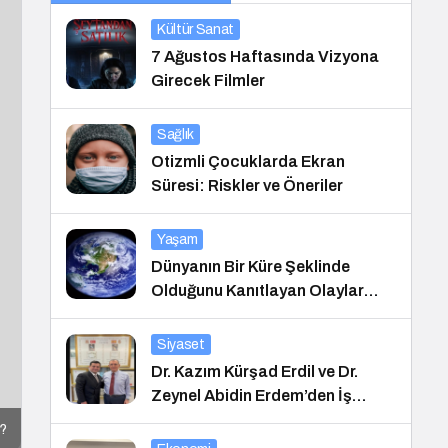
Kültür Sanat
7 Ağustos Haftasında Vizyona
Girecek Filmler
Sağlık
Otizmli Çocuklarda Ekran
Süresi: Riskler ve Öneriler
Yaşam
Dünyanın Bir Küre Şeklinde
Olduğunu Kanıtlayan Olaylar
Nedir?
Siyaset
Dr. Kazım Kürşad Erdil ve Dr.
Zeynel Abidin Erdem’den İş
Dünyası Buluşması
r?