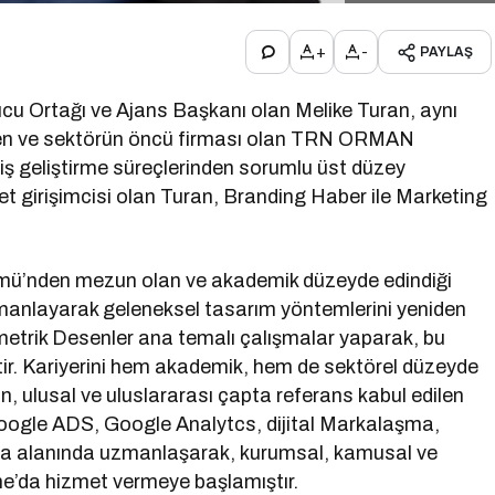
+
-
PAYLAŞ
ucu Ortağı ve Ajans Başkanı olan Melike Turan, aynı
ren ve sektörün öncü firması olan TRN ORMAN
iş geliştirme süreçlerinden sorumlu üst düzey
et girişimcisi olan Turan, Branding Haber ile Marketing
mü’nden mezun olan ve akademik düzeyde edindiği
harmanlayarak geleneksel tasarım yöntemlerini yeniden
trik Desenler ana temalı çalışmalar yaparak, bu
ştir. Kariyerini hem akademik, hem de sektörel düzeyde
an, ulusal ve uluslararası çapta referans kabul edilen
oogle ADS, Google Analytcs, dijital Markalaşma,
lama alanında uzmanlaşarak, kurumsal, kamusal ve
ne’da hizmet vermeye başlamıştır.