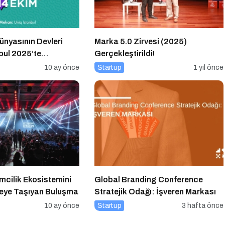
nyasının Devleri
Marka 5.0 Zirvesi (2025)
bul 2025’te
Gerçekleştirildi!
10 ay önce
Startup
1 yıl önce
imcilik Ekosistemini
Global Branding Conference
eye Taşıyan Buluşma
Stratejik Odağı: İşveren Markası
10 ay önce
Startup
3 hafta önce