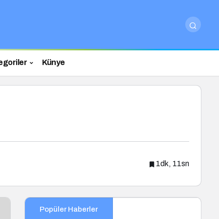
egoriler
Künye
1dk, 11sn
Popüler Haberler