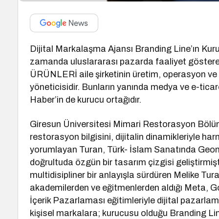
Dijital Markalaşma Ajansı Branding Line’ın Kur
zamanda uluslararası pazarda faaliyet göste
ÜRÜNLERİ aile şirketinin üretim, operasyon ve 
yöneticisidir. Bunların yanında medya ve e-ticar
Haber’in de kurucu ortağıdır.
Giresun Üniversitesi Mimari Restorasyon Bölü
restorasyon bilgisini, dijitalin dinamikleriyle 
yorumlayan Turan, Türk- İslam Sanatında Geome
doğrultuda özgün bir tasarım çizgisi geliştirmi
multidisipliner bir anlayışla sürdüren Melike Tur
akademilerden ve eğitmenlerden aldığı Meta, G
İçerik Pazarlaması eğitimleriyle dijital pazar
kişisel markalara; kurucusu olduğu Branding Li