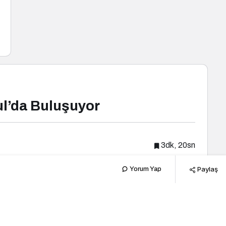
ul’da Buluşuyor
3dk, 20sn
Paylaş
Yorum Yap
Popüler Haberler
Kültür Sanat