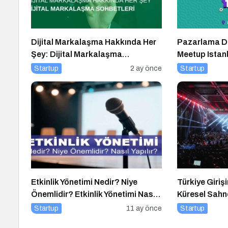
Dijital Markalaşma Hakkında Her
Pazarlama Dü
Şey: Dijital Markalaşma
Meetup Istan
Sohbetleri Podcast Serisi
Buluşuyor
Startup
2 ay önce
Startup
Etkinlik Yönetimi Nedir? Niye
Türkiye Giriş
Önemlidir? Etkinlik Yönetimi Nasıl
Küresel Sahn
Yapılır?
Startup
11 ay önce
Startup