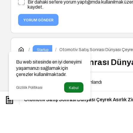
Bir dahaki sefere yorum yaptığımda kullanılmak üzer
kaydet.
YORUM GÖNDER
Otomotiv Satış Sonrası Dünyası Çeyrek 
Startup
Otomotiv Satış Sonrası Dünyas
Bu web sitesinde en iyi deneyimi
yaşamanızı sağlamak için
çerezler kullanılmaktadır.
Parkulture
tarafından yayınlandı
Gizlilik Politikası
Kabul
Otomotiv Satış Sonrası Dünyası Çeyrek Asırlık Zir