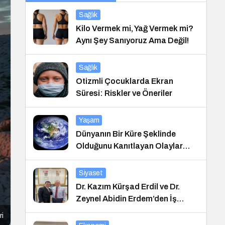
Sağlık
Kilo Vermek mi, Yağ Vermek mi?
Aynı Şey Sanıyoruz Ama Değil!
Sağlık
Otizmli Çocuklarda Ekran
Süresi: Riskler ve Öneriler
Yaşam
Dünyanın Bir Küre Şeklinde
Olduğunu Kanıtlayan Olaylar
Nedir?
Siyaset
Dr. Kazım Kürşad Erdil ve Dr.
Zeynel Abidin Erdem’den İş
Dünyası Buluşması
ri