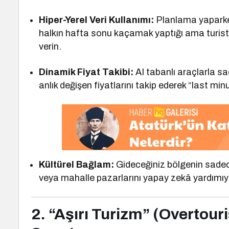
Hiper-Yerel Veri Kullanımı:
Planlama yaparken 
halkın hafta sonu kaçamak yaptığı ama turist
verin.
Dinamik Fiyat Takibi:
AI tabanlı araçlarla sad
anlık değişen fiyatlarını takip ederek “last minu
Kültürel Bağlam:
Gideceğiniz bölgenin sadece
veya mahalle pazarlarını yapay zekâ yardımıyl
2. “Aşırı Turizm” (Overtou