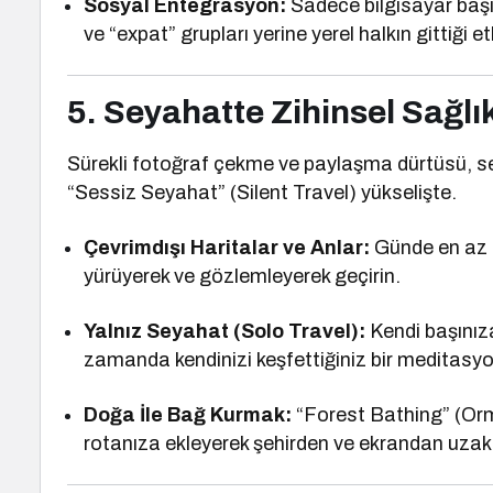
Sosyal Entegrasyon:
Sadece bilgisayar başı
ve “expat” grupları yerine yerel halkın gittiği etk
5. Seyahatte Zihinsel Sağlık
Sürekli fotoğraf çekme ve paylaşma dürtüsü, sey
“Sessiz Seyahat” (Silent Travel) yükselişte.
Çevrimdışı Haritalar ve Anlar:
Günde en az 
yürüyerek ve gözlemleyerek geçirin.
Yalnız Seyahat (Solo Travel):
Kendi başınıza
zamanda kendinizi keşfettiğiniz bir meditasyon
Doğa İle Bağ Kurmak:
“Forest Bathing” (Orm
rotanıza ekleyerek şehirden ve ekrandan uzak