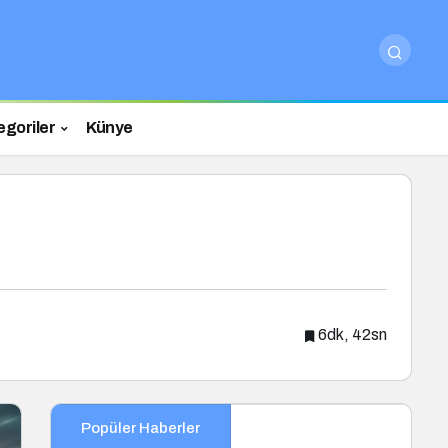
egoriler
Künye
6dk, 42sn
Popüler Haberler