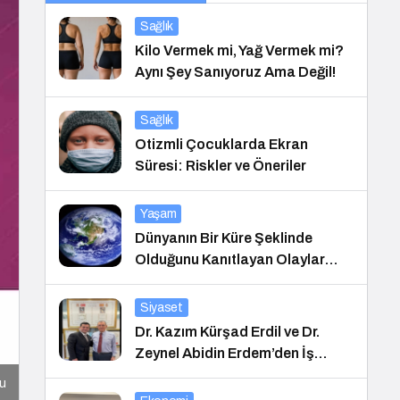
Sağlık
Kilo Vermek mi, Yağ Vermek mi?
Aynı Şey Sanıyoruz Ama Değil!
Sağlık
Otizmli Çocuklarda Ekran
Süresi: Riskler ve Öneriler
Yaşam
Dünyanın Bir Küre Şeklinde
Olduğunu Kanıtlayan Olaylar
Nedir?
Siyaset
Dr. Kazım Kürşad Erdil ve Dr.
Zeynel Abidin Erdem’den İş
Dünyası Buluşması
u