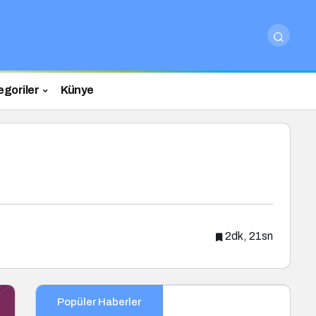
egoriler
Künye
2dk, 21sn
Popüler Haberler