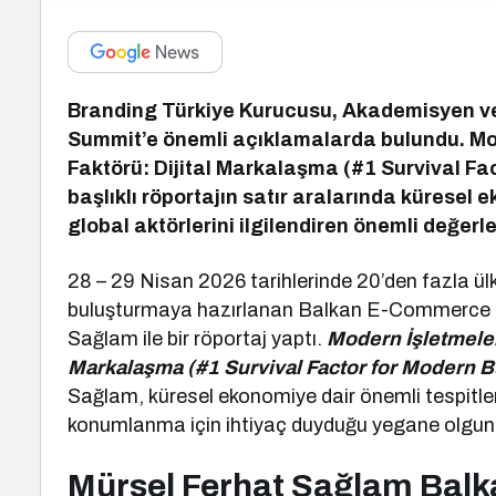
Branding Türkiye Kurucusu, Akademisyen v
Summit’e önemli açıklamalarda bulundu. Mo
Faktörü: Dijital Markalaşma (#1 Survival Fa
başlıklı röportajın satır aralarında küresel
global aktörlerini ilgilendiren önemli değerl
28 – 29 Nisan 2026 tarihlerinde 20’den fazla ül
buluşturmaya hazırlanan Balkan E-Commerce S
Sağlam ile bir röportaj yaptı.
Modern İşletmeler
Markalaşma (#1 Survival Factor for Modern B
Sağlam, küresel ekonomiye dair önemli tespitlerd
konumlanma için ihtiyaç duyduğu yegane olgunu
Mürsel Ferhat Sağlam Bal