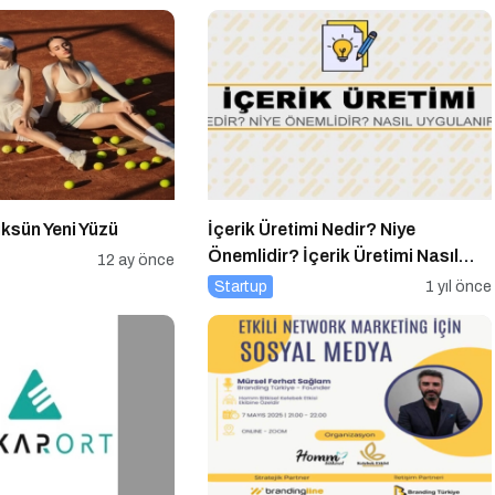
Lüksün Yeni Yüzü
İçerik Üretimi Nedir? Niye
Önemlidir? İçerik Üretimi Nasıl
12 ay önce
Yapılır?
Startup
1 yıl önce