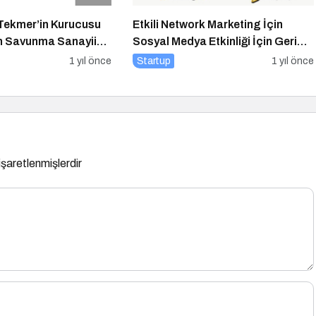
Tekmer’in Kurucusu
Etkili Network Marketing İçin
an Savunma Sanayii
Sosyal Medya Etkinliği İçin Geri
Electronics’e
Sayım!
1 yıl önce
Startup
1 yıl önce
rım
 işaretlenmişlerdir