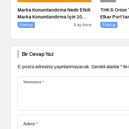
Marka Konumlandırma Nedir Etkili
THK & Orion 
Marka Konumlandırma İçin 10
Elkar Port’t
Altın İpucu
Atılımı: AET 
Startup
8 ay önce
Startup
Stratejik Yatı
Bir Cevap Yaz
E-posta adresiniz yayınlanmayacak.
Gerekli alanlar
*
ile
Yorumunuz
*
Adınız
*