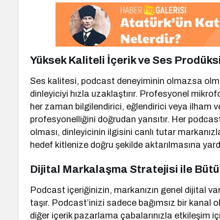
Yüksek Kaliteli İçerik ve Ses Prodük
Ses kalitesi, podcast deneyiminin olmazsa olmazıd
dinleyiciyi hızla uzaklaştırır. Profesyonel mikrofo
her zaman bilgilendirici, eğlendirici veya ilham 
profesyonelliğini doğrudan yansıtır. Her podcas
olması, dinleyicinin ilgisini canlı tutar markanız
hedef kitlenize doğru şekilde aktarılmasına yard
Dijital Markalaşma Stratejisi ile Büt
Podcast içeriğinizin, markanızın genel dijital var
taşır. Podcast’inizi sadece bağımsız bir kanal o
diğer içerik pazarlama çabalarınızla etkileşim i