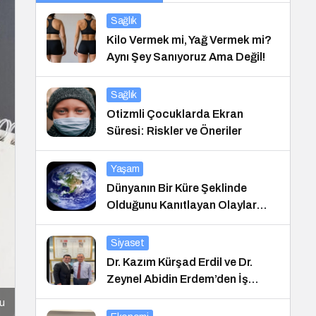
Sağlık
Kilo Vermek mi, Yağ Vermek mi?
Aynı Şey Sanıyoruz Ama Değil!
Sağlık
Otizmli Çocuklarda Ekran
Süresi: Riskler ve Öneriler
Yaşam
Dünyanın Bir Küre Şeklinde
Olduğunu Kanıtlayan Olaylar
Nedir?
Siyaset
Dr. Kazım Kürşad Erdil ve Dr.
Zeynel Abidin Erdem’den İş
Dünyası Buluşması
cu