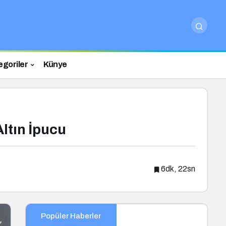
egoriler
Künye
ltın İpucu
6dk, 22sn
Popüler Haberler