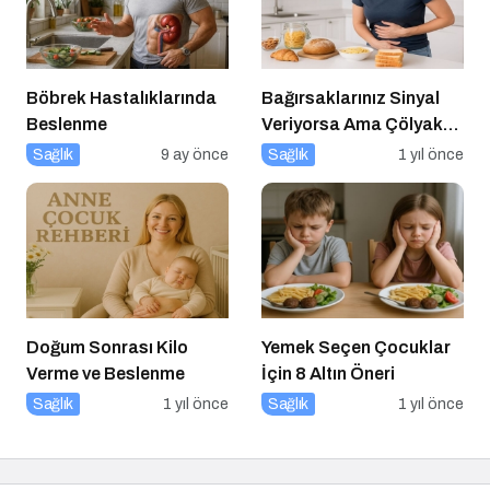
Böbrek Hastalıklarında
Bağırsaklarınız Sinyal
Beslenme
Veriyorsa Ama Çölyak
Değilseniz
Sağlık
9 ay önce
Sağlık
1 yıl önce
Doğum Sonrası Kilo
Yemek Seçen Çocuklar
Verme ve Beslenme
İçin 8 Altın Öneri
Sağlık
1 yıl önce
Sağlık
1 yıl önce