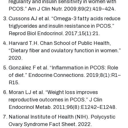
regularity and insulin sensitivity in women with
PCOS.” Am J Clin Nutr. 2009;89(2):419–424.
Cussons AJ et al. “Omega-3 fatty acids reduce
triglycerides and insulin resistance in PCOS.”
Reprod Biol Endocrinol. 2017;15(1):21.
Harvard T.H. Chan School of Public Health,
“Dietary fiber and ovulatory function in women.”
2020.
González F et al. “Inflammation in PCOS: Role
of diet.” Endocrine Connections. 2019;8(1):R1–
R15.
Moran LJ et al. “Weight loss improves
reproductive outcomes in PCOS.” J Clin
Endocrinol Metab. 2011;96(8):E1242–E1248.
National Institute of Health (NIH). Polycystic
Ovary Syndrome Fact Sheet. 2022.