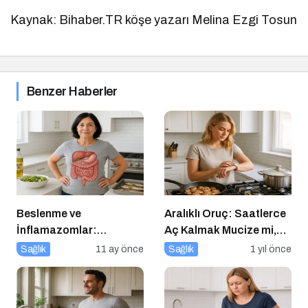
Kaynak: Bihaber.TR köşe yazarı Melina Ezgi Tosun
Benzer Haberler
Beslenme ve
Aralıklı Oruç: Saatlerce
İnflamazomlar:
Aç Kalmak Mucize mi,
Bağırsaktan Hücre
Geçici Bir Trend Mi?
Sağlık
11 ay önce
Sağlık
1 yıl önce
Çekirdeğine Uzanan
Sessiz Savaş