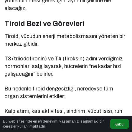
yönlendirilmesi gerektiğini ayrıntılı şekilde ele
alacağız.
Tiroid Bezi ve Görevleri
Tiroid, vücudun enerji metabolizmasını yöneten bir
merkez gibidir.
T3 (triiodotironin) ve T4 (tiroksin) adını verdiğimiz
hormonları salgılayarak, hücrelerin “ne kadar hızlı
çalışacağını” belirler.
Bu nedenle tiroid dengesizliği, neredeyse tüm
organ sistemlerini etkiler:
Kalp atımı, kas aktivitesi, sindirim, vücut ısısı, ruh
hali, hatta saç dökülmesi bile bu hormonlara
Bu web sitesinde en iyi deneyimi yaşamanızı sağlamak için
Kabul
bağlıdır.
çerezler kullanılmaktadır.