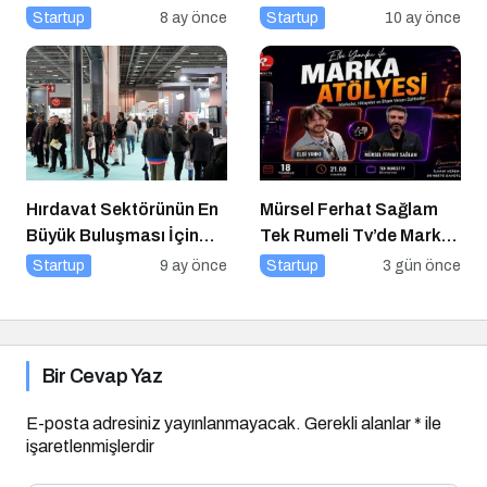
Tasarımı İçin 10 Altın
Başvurusu Başladı!
Startup
8 ay önce
Startup
10 ay önce
Öneri
Hırdavat Sektörünün En
Mürsel Ferhat Sağlam
Büyük Buluşması İçin
Tek Rumeli Tv’de Marka
İstanbul Hazır!
Atölyesi Programına
Startup
9 ay önce
Startup
3 gün önce
Konuk Oldu
Bir Cevap Yaz
E-posta adresiniz yayınlanmayacak.
Gerekli alanlar
*
ile
işaretlenmişlerdir