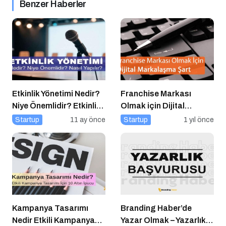
Benzer Haberler
Etkinlik Yönetimi Nedir?
Franchise Markası
Niye Önemlidir? Etkinlik
Olmak için Dijital
Yönetimi Nasıl Yapılır?
Markalaşma Şart
Startup
11 ay önce
Startup
1 yıl önce
Kampanya Tasarımı
Branding Haber’de
Nedir Etkili Kampanya
Yazar Olmak – Yazarlık