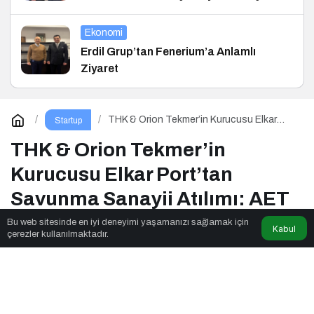
Ekonomi
Erdil Grup’tan Fenerium’a Anlamlı
Ziyaret
THK & Orion Tekmer’in Kurucusu Elkar
Startup
Port’tan Savunma Sanayii Atılımı: AET
Electronics’e Stratejik Yatırım
THK & Orion Tekmer’in
Kurucusu Elkar Port’tan
Savunma Sanayii Atılımı: AET
Electronics’e Stratejik Yatırım
Bu web sitesinde en iyi deneyimi yaşamanızı sağlamak için
Kabul
çerezler kullanılmaktadır.
Parkulture
tarafından yayınlandı
2dk, 10sn