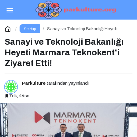
THK & Orion Tekmer’in Kurucusu Elkar Port’tan
Savunma Sanayii Atılımı: AET Electronics’e Stratejik
Paylaş
Yorum Yap
Sanayi ve Teknoloji Bakanlığı Heyeti
Startup
Marmara Teknokent’i Ziyaret Etti!
Sanayi ve Teknoloji Bakanlığı
Yatırım
Heyeti Marmara Teknokent’i
Ziyaret Etti!
Parkulture
tarafından yayınlandı
7dk, 44sn