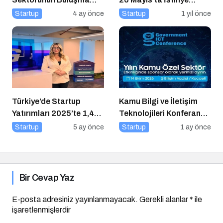
Noktası
Üniversitesi’nde!
Startup
4 ay önce
Startup
1 yıl önce
Türkiye’de Startup
Kamu Bilgi ve İletişim
Yatırımları 2025’te 1,4
Teknolojileri Konferansı
Milyar Dolara Ulaştı
2026 İçin Geri Sayım!
Startup
5 ay önce
Startup
1 ay önce
Bir Cevap Yaz
E-posta adresiniz yayınlanmayacak.
Gerekli alanlar
*
ile
işaretlenmişlerdir