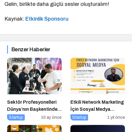
Gelin, birlikte daha güçlü sesler oluşturalım!
Kaynak:
Etkinlik Sponsoru
Benzer Haberler
Sektör Profesyonelleri
Etkili Network Marketing
Dünya’nın Başkentinde
İçin Sosyal Medya
Buluşacak!
Etkinliği İçin Geri Sayım!
Startup
10 ay önce
Startup
1 yıl önce