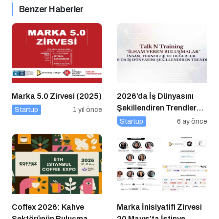
Benzer Haberler
Marka 5.0 Zirvesi (2025)
2026’da İş Dünyasını
Şekillendiren Trendler
Startup
1 yıl önce
Talk N Training “İlham
Startup
6 ay önce
Veren Buluşmalar”
Serisinde!
Coffex 2026: Kahve
Marka İnisiyatifi Zirvesi
Sektörünün Buluşma
20 Mayıs’ta İstinye