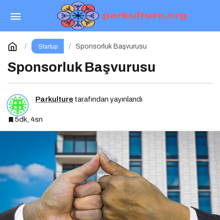
Medya Sponsoru, Basın Sponsoru ve Medya
Partneri Ne Demek?
Paylaş
Yorum Yap
Sponsorluk Başvurusu
Startup
Sponsorluk Başvurusu
Parkulture
tarafından yayınlandı
5dk, 4sn