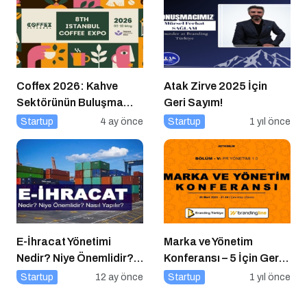
Coffex 2026: Kahve
Atak Zirve 2025 İçin
Sektörünün Buluşma
Geri Sayım!
Noktası
Startup
4 ay önce
Startup
1 yıl önce
E-İhracat Yönetimi
Marka ve Yönetim
Nedir? Niye Önemlidir?
Konferansı – 5 İçin Geri
Nasıl Yapılır?
Sayım!
Startup
12 ay önce
Startup
1 yıl önce