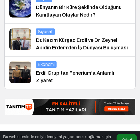
Dünyanın Bir Küre Şeklinde Olduğunu
Kanıtlayan Olaylar Nedir?
Siyaset
Dr. Kazım Kürşad Erdil ve Dr. Zeynel
Abidin Erdem’den İş Dünyası Buluşması
Ekonomi
Erdil Grup’tan Fenerium’a Anlamlı
Ziyaret
© Telif Hakkı 27.01.2010, Tüm Hakları Saklıdır.
haber
,
en iyiler
Bu web sitesinde en iyi deneyimi yaşamanızı sağlamak için
listesi
,
bihaber
,
sağlıklı
Kabul