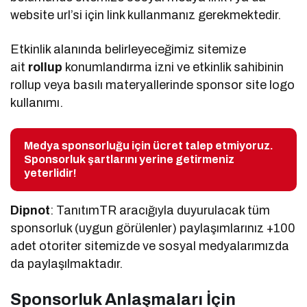
website url’si için link kullanmanız gerekmektedir.
Etkinlik alanında belirleyeceğimiz sitemize
ait
rollup
konumlandırma izni ve etkinlik sahibinin
rollup veya basılı materyallerinde sponsor site logo
kullanımı.
Medya sponsorluğu için ücret talep etmiyoruz.
Sponsorluk şartlarını yerine getirmeniz
yeterlidir!
Dipnot
: TanıtımTR aracığıyla duyurulacak tüm
sponsorluk (uygun görülenler) paylaşımlarınız +100
adet otoriter sitemizde ve sosyal medyalarımızda
da paylaşılmaktadır.
Sponsorluk Anlaşmaları İçin