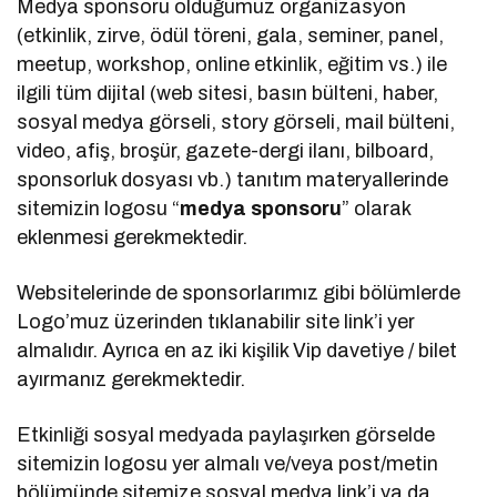
Medya sponsoru olduğumuz organizasyon
(etkinlik, zirve, ödül töreni, gala, seminer, panel,
meetup, workshop, online etkinlik, eğitim vs.) ile
ilgili tüm dijital (web sitesi, basın bülteni, haber,
sosyal medya görseli, story görseli, mail bülteni,
video, afiş, broşür, gazete-dergi ilanı, bilboard,
sponsorluk dosyası vb.) tanıtım materyallerinde
sitemizin logosu “
medya sponsoru
” olarak
eklenmesi gerekmektedir.
Websitelerinde de sponsorlarımız gibi bölümlerde
Logo’muz üzerinden tıklanabilir site link’i yer
almalıdır. Ayrıca en az iki kişilik Vip davetiye / bilet
ayırmanız gerekmektedir.
Etkinliği sosyal medyada paylaşırken görselde
sitemizin logosu yer almalı ve/veya post/metin
bölümünde sitemize sosyal medya link’i ya da