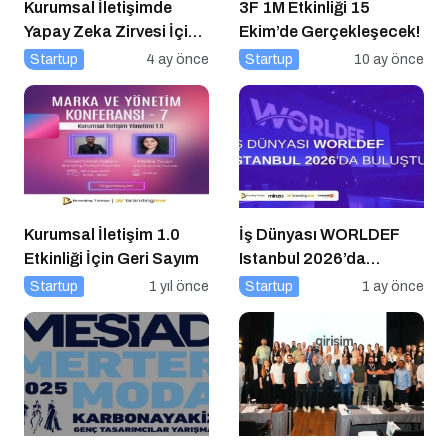
Kurumsal İletişimde
3F 1M Etkinliği 15
Yapay Zeka Zirvesi İçin
Ekim’de Gerçekleşecek!
Geri Sayım!
Startup
4 ay önce
Startup
10 ay önce
Kurumsal İletişim 1.0
İş Dünyası WORLDEF
Etkinliği İçin Geri Sayım
Istanbul 2026’da
Buluştu
Startup
1 yıl önce
Startup
1 ay önce