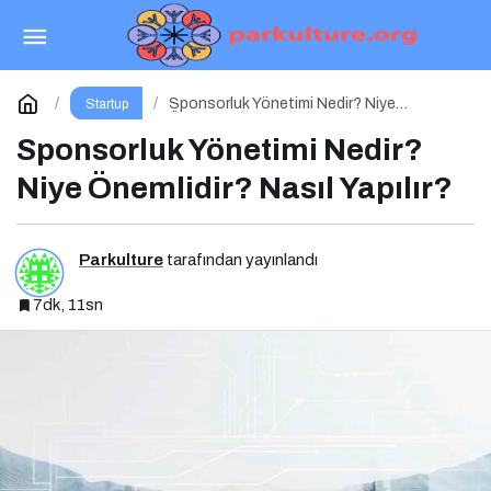
Kampanya Tasarımı Nedir? Niye Önemlidir?
Kampanya Tasarımı Nasıl Yapılır?
Paylaş
Yorum Yap
Sponsorluk Yönetimi Nedir? Niye
Startup
Önemlidir? Nasıl Yapılır?
Sponsorluk Yönetimi Nedir?
Niye Önemlidir? Nasıl Yapılır?
Parkulture
tarafından yayınlandı
7dk, 11sn