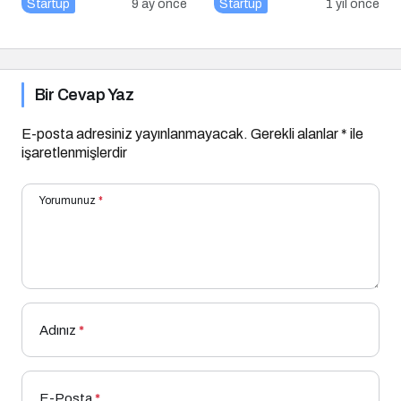
İstanbul Hazır!
Startup
9 ay önce
Startup
1 yıl önce
Bir Cevap Yaz
E-posta adresiniz yayınlanmayacak.
Gerekli alanlar
*
ile
işaretlenmişlerdir
Yorumunuz
*
Adınız
*
E-Posta
*