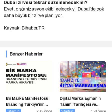
Dubai zirvesi tekrar düzenlenecek mi?
Evet, organizasyon ekibi gelecek yıl Dubai’de çok
daha büyük bir zirve planlıyor.
Kaynak: Bihaber.TR
Benzer Haberler
Bir Marka Manifestosu:
Dijital Markalaşmanın
Branding Türkiye’nin
Tanımı Tarihçesi ve
Marka Hikayesi
Önemi
Startup
7 ay önce
Startup
1 yıl önce