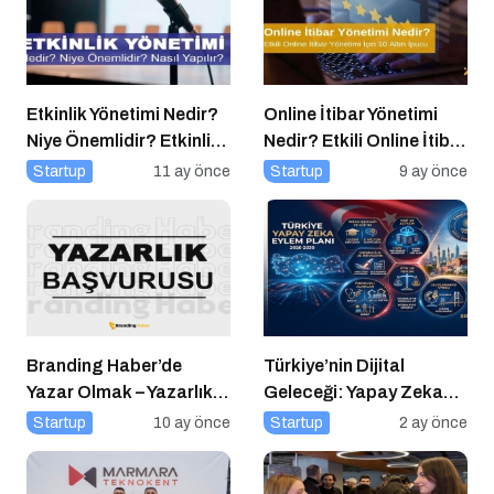
Etkinlik Yönetimi Nedir?
Online İtibar Yönetimi
Niye Önemlidir? Etkinlik
Nedir? Etkili Online İtibar
Yönetimi Nasıl Yapılır?
Yönetimi İçin 10 Altın
Startup
11 ay önce
Startup
9 ay önce
İpucu
Branding Haber’de
Türkiye’nin Dijital
Yazar Olmak – Yazarlık
Geleceği: Yapay Zeka
Başvurusu Başladı!
Çağında “BİLGE”
Startup
10 ay önce
Startup
2 ay önce
Hamlesi