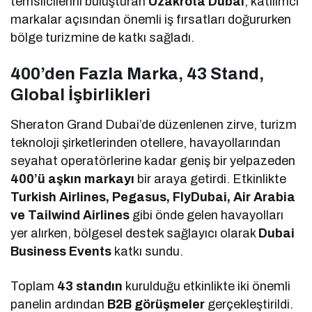
temsilcilerini buluşturan
Uzakrota Dubai
, katılımcı
markalar açısından önemli iş fırsatları doğururken
bölge turizmine de katkı sağladı.
400’den Fazla Marka, 43 Stand,
Global İşbirlikleri
Sheraton Grand Dubai’de düzenlenen zirve, turizm
teknoloji şirketlerinden otellere, havayollarından
seyahat operatörlerine kadar geniş bir yelpazeden
400’ü aşkın markayı
bir araya getirdi. Etkinlikte
Turkish Airlines, Pegasus, FlyDubai, Air Arabia
ve Tailwind Airlines
gibi önde gelen havayolları
yer alırken, bölgesel destek sağlayıcı olarak
Dubai
Business Events
katkı sundu.
Toplam
43 standın
kurulduğu etkinlikte iki önemli
panelin ardından
B2B görüşmeler
gerçekleştirildi.