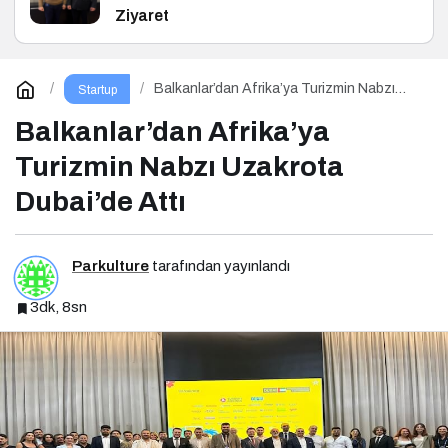
Ziyaret
Balkanlar’dan Afrika’ya Turizmin Nabzı
Startup
Uzakrota Dubai’de Attı
Balkanlar’dan Afrika’ya
Turizmin Nabzı Uzakrota
Dubai’de Attı
Parkulture
tarafından yayınlandı
3dk, 8sn