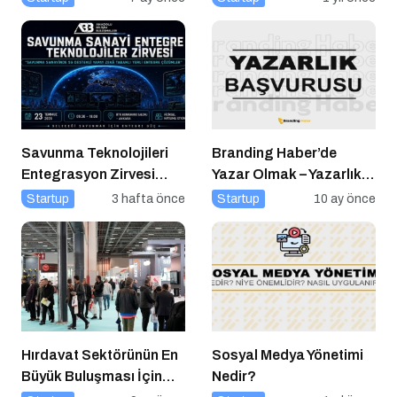
Savunma Teknolojileri
Branding Haber’de
Entegrasyon Zirvesi
Yazar Olmak – Yazarlık
Ankara’da
Başvurusu Başladı!
Startup
3 hafta önce
Startup
10 ay önce
Gerçekleşecek!
Hırdavat Sektörünün En
Sosyal Medya Yönetimi
Büyük Buluşması İçin
Nedir?