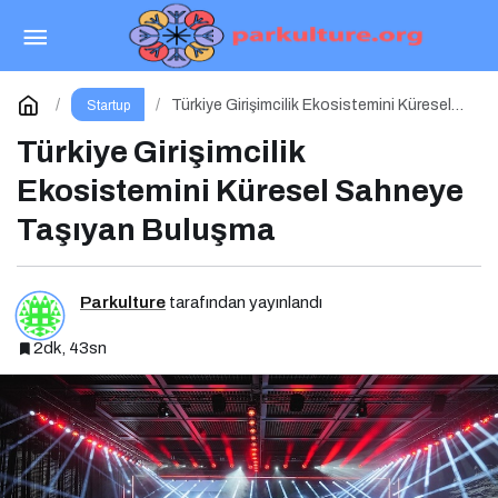
Balkanlar’dan Afrika’ya Turizmin Nabzı
Uzakrota Dubai’de Attı
Paylaş
Yorum Yap
Türkiye Girişimcilik Ekosistemini Küresel
Startup
Sahneye Taşıyan Buluşma
Türkiye Girişimcilik
Ekosistemini Küresel Sahneye
Taşıyan Buluşma
Parkulture
tarafından yayınlandı
2dk, 43sn