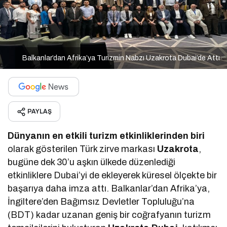
Balkanlar’dan Afrika’ya Turizmin Nabzı Uzakrota Dubai’de Attı
PAYLAŞ
Dünyanın en etkili turizm etkinliklerinden biri
olarak gösterilen Türk zirve markası
Uzakrota
,
bugüne dek 30’u aşkın ülkede düzenlediği
etkinliklere Dubai’yi de ekleyerek küresel ölçekte bir
başarıya daha imza attı. Balkanlar’dan Afrika’ya,
İngiltere’den Bağımsız Devletler Topluluğu’na
(BDT) kadar uzanan geniş bir coğrafyanın turizm