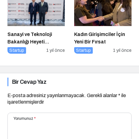
Sanayi ve Teknoloji
Kadın Girişimciler İçin
Bakanlığı Heyeti
Yeni Bir Fırsat
Marmara Teknokent’i
Startup
1 yıl önce
Startup
1 yıl önce
Ziyaret Etti!
Bir Cevap Yaz
E-posta adresiniz yayınlanmayacak.
Gerekli alanlar
*
ile
işaretlenmişlerdir
Yorumunuz
*