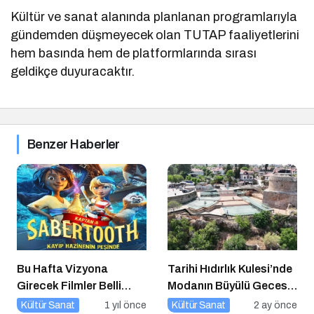
Kültür ve sanat alanında planlanan programlarıyla
gündemden düşmeyecek olan TUTAP faaliyetlerini
hem basında hem de platformlarında sırası
geldikçe duyuracaktır.
Benzer Haberler
Bu Hafta Vizyona
Tarihi Hıdırlık Kulesi’nde
Girecek Filmler Belli
Modanın Büyülü Gecesi:
Oldu: Sinema Keyfi
Cihan Nacar Defilesi
Kültür Sanat
1 yıl önce
Kültür Sanat
2 ay önce