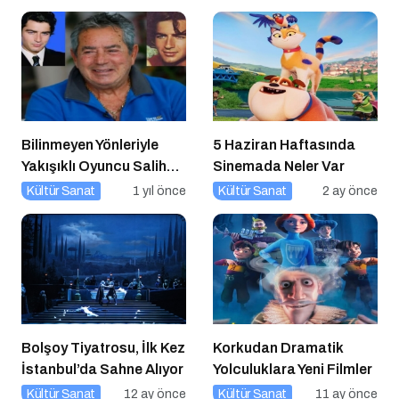
Paribu Cineverse’te
Başlıyor!
Bilinmeyen Yönleriyle
5 Haziran Haftasında
Yakışıklı Oyuncu Salih
Sinemada Neler Var
GÜNEY ile Söyleşi
Kültür Sanat
1 yıl önce
Kültür Sanat
2 ay önce
Bolşoy Tiyatrosu, İlk Kez
Korkudan Dramatik
İstanbul’da Sahne Alıyor
Yolculuklara Yeni Filmler
Kültür Sanat
12 ay önce
Kültür Sanat
11 ay önce