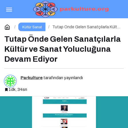
Tutap Önde Gelen Sanatçılarla Kültür ve Sanat
Yolucluğuna Devam Ediyor
Yorum Yap
Tutap Önde Gelen Sanatçılarla Kültür
Kültür Sanat
ve Sanat Yolucluğuna Devam Ediyor
Tutap Önde Gelen Sanatçılarla
Kültür ve Sanat Yolucluğuna
Devam Ediyor
Parkulture
tarafından yayınlandı
1dk, 34sn