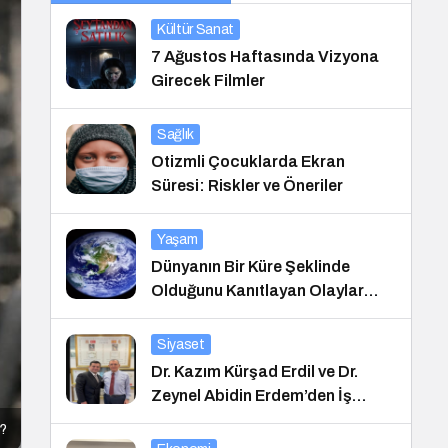
Kültür Sanat
7 Ağustos Haftasında Vizyona
Girecek Filmler
Sağlık
Otizmli Çocuklarda Ekran
Süresi: Riskler ve Öneriler
Yaşam
Dünyanın Bir Küre Şeklinde
Olduğunu Kanıtlayan Olaylar
Nedir?
Siyaset
Dr. Kazım Kürşad Erdil ve Dr.
Zeynel Abidin Erdem’den İş
Dünyası Buluşması
i?