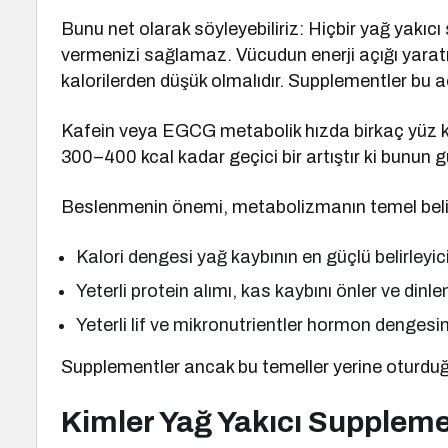
Bunu net olarak söyleyebiliriz: Hiçbir yağ yakıc
vermenizi sağlamaz. Vücudun enerji açığı yaratmas
kalorilerden düşük olmalıdır. Supplementler bu aç
Kafein veya EGCG metabolik hızda birkaç yüz ka
300–400 kcal kadar geçici bir artıştır ki bunun gün
Beslenmenin önemi, metabolizmanın temel belirl
Kalori dengesi yağ kaybının en güçlü belirleyici
Yeterli protein alımı, kas kaybını önler ve din
Yeterli lif ve mikronutrientler hormon dengesin
Supplementler ancak bu temeller yerine oturduğ
Kimler Yağ Yakıcı Supplem