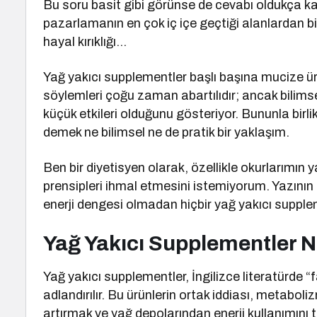
Bu soru basit gibi görünse de cevabı oldukça ka
pazarlamanın en çok iç içe geçtiği alanlardan bir
hayal kırıklığı…
Yağ yakıcı supplementler başlı başına mucize ür
söylemleri çoğu zaman abartılıdır; ancak bilimse
küçük etkileri olduğunu gösteriyor. Bununla birl
demek ne bilimsel ne de pratik bir yaklaşım.
Ben bir diyetisyen olarak, özellikle okurlarımın 
prensipleri ihmal etmesini istemiyorum. Yazını
enerji dengesi olmadan hiçbir yağ yakıcı supp
Yağ Yakıcı Supplementler Ne
Yağ yakıcı supplementler, İngilizce literatürde
adlandırılır. Bu ürünlerin ortak iddiası, metabo
artırmak ve yağ depolarından enerji kullanımını t