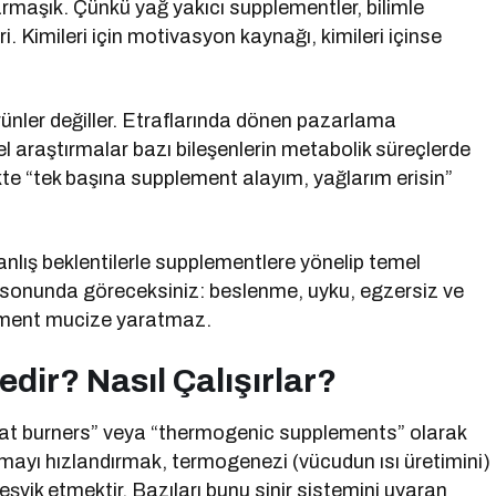
rmaşık. Çünkü yağ yakıcı supplementler, bilimle
i. Kimileri için motivasyon kaynağı, kimileri içinse
ünler değiller. Etraflarında dönen pazarlama
l araştırmalar bazı bileşenlerin metabolik süreçlerde
ikte “tek başına supplement alayım, yağlarım erisin”
yanlış beklentilerle supplementlere yönelip temel
n sonunda göreceksiniz: beslenme, uyku, egzersiz ve
lement mucize yaratmaz.
dir? Nasıl Çalışırlar?
 “fat burners” veya “thermogenic supplements” olarak
lizmayı hızlandırmak, termogenezi (vücudun ısı üretimini)
eşvik etmektir. Bazıları bunu sinir sistemini uyaran