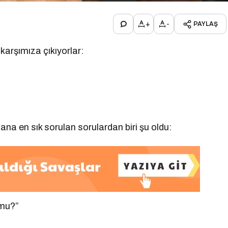
+
-
PAYLAŞ
arşımıza çıkıyorlar:
na en sık sorulan sorulardan biri şu oldu:
 mu?”