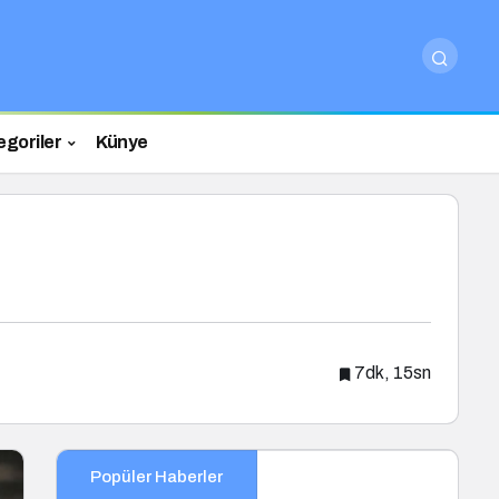
egoriler
Künye
7dk, 15sn
Popüler Haberler