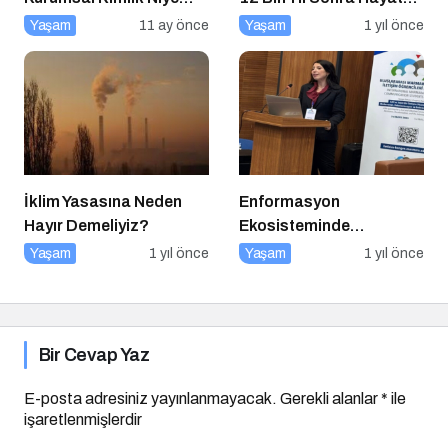
Önemlidir? Kurumsal
Döndürüldü
Yaşam
11 ay önce
Yaşam
1 yıl önce
Kimlik Nasıl Yapılır?
İklim Yasasına Neden
Enformasyon
Hayır Demeliyiz?
Ekosisteminde
Dezenformasyon ve
Yaşam
1 yıl önce
Yaşam
1 yıl önce
Çözüm Arayışları
Bir Cevap Yaz
E-posta adresiniz yayınlanmayacak.
Gerekli alanlar
*
ile
işaretlenmişlerdir