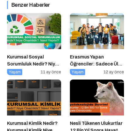
Benzer Haberler
Kurumsal Sosyal
Erasmus Yapan
Sorumluluk Nedir? Niye
Öğrenciler: Sadece Ülke
Önemlidir? Kurumsal
Değil, Bakış Açısı da
Yaşam
11 ay önce
Yaşam
12 ay önce
Sosyal Sorumluluk Nasıl
Değişiyor
Yapılır?
Kurumsal Kimlik Nedir?
Nesli Tükenen Ulukurtlar
Kurumsal Kimlik Niye
12 Bin Yıl Sonra Hayata