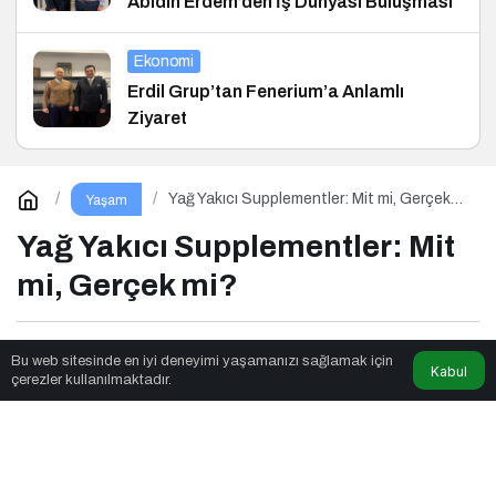
Abidin Erdem’den İş Dünyası Buluşması
Ekonomi
Erdil Grup’tan Fenerium’a Anlamlı
Ziyaret
Yağ Yakıcı Supplementler: Mit mi, Gerçek
Yaşam
mi?
Yağ Yakıcı Supplementler: Mit
mi, Gerçek mi?
Parkulture
tarafından yayınlandı
Bu web sitesinde en iyi deneyimi yaşamanızı sağlamak için
Kabul
çerezler kullanılmaktadır.
7dk, 15sn