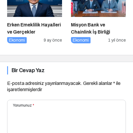
Erken Emeklilik Hayalleri
Misyon Bank ve
ve Gerçekler
Chainlink İş Birliği
Ekonomi
9 ay önce
Ekonomi
1 yıl önce
Bir Cevap Yaz
E-posta adresiniz yayınlanmayacak.
Gerekli alanlar
*
ile
işaretlenmişlerdir
Yorumunuz
*