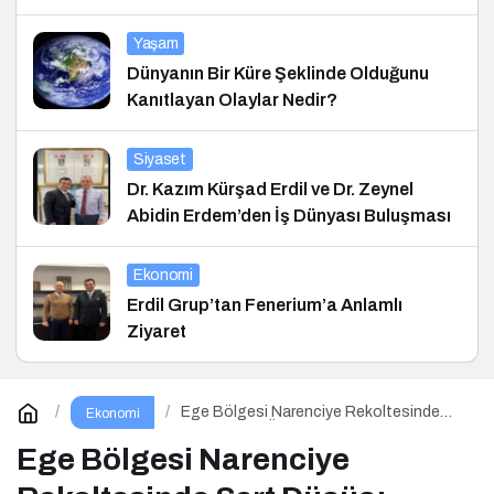
Yaşam
Dünyanın Bir Küre Şeklinde Olduğunu
Kanıtlayan Olaylar Nedir?
Siyaset
Dr. Kazım Kürşad Erdil ve Dr. Zeynel
Abidin Erdem’den İş Dünyası Buluşması
Ekonomi
Erdil Grup’tan Fenerium’a Anlamlı
Ziyaret
Ege Bölgesi Narenciye Rekoltesinde
Ekonomi
Sert Düşüş: Üretim Yüzde 34 Azaldı
Ege Bölgesi Narenciye