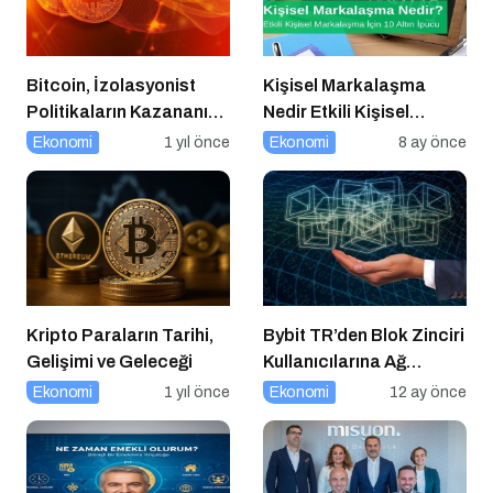
Bitcoin, İzolasyonist
Kişisel Markalaşma
Politikaların Kazananı
Nedir Etkili Kişisel
Olabilir
Markalaşma için 10 Altın
Ekonomi
1 yıl önce
Ekonomi
8 ay önce
İpucu
Kripto Paraların Tarihi,
Bybit TR’den Blok Zinciri
Gelişimi ve Geleceği
Kullanıcılarına Ağ
Tıkanıklığı Rehberi!
Ekonomi
1 yıl önce
Ekonomi
12 ay önce