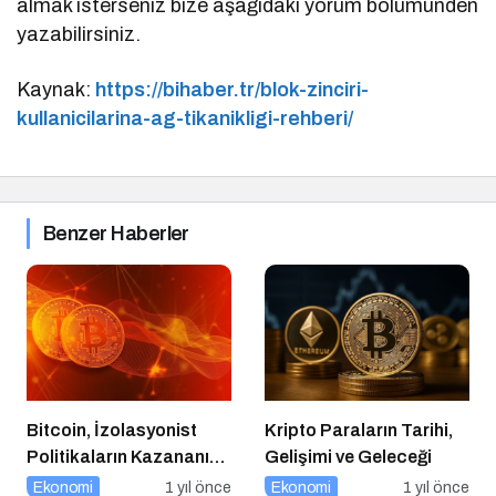
almak isterseniz bize aşağıdaki yorum bölümünden
yazabilirsiniz.
Kaynak:
https://bihaber.tr/blok-zinciri-
kullanicilarina-ag-tikanikligi-rehberi/
Benzer Haberler
Bitcoin, İzolasyonist
Kripto Paraların Tarihi,
Politikaların Kazananı
Gelişimi ve Geleceği
Olabilir
Ekonomi
1 yıl önce
Ekonomi
1 yıl önce