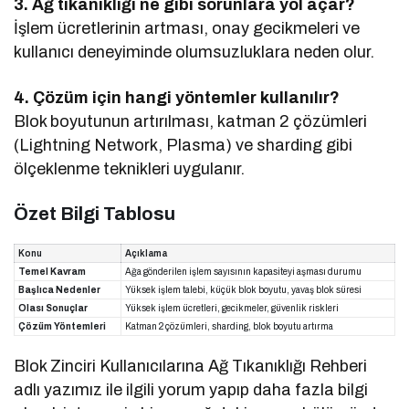
3. Ağ tıkanıklığı ne gibi sorunlara yol açar?
İşlem ücretlerinin artması, onay gecikmeleri ve
kullanıcı deneyiminde olumsuzluklara neden olur.
4. Çözüm için hangi yöntemler kullanılır?
Blok boyutunun artırılması, katman 2 çözümleri
(Lightning Network, Plasma) ve sharding gibi
ölçeklenme teknikleri uygulanır.
Özet Bilgi Tablosu
Konu
Açıklama
Temel Kavram
Ağa gönderilen işlem sayısının kapasiteyi aşması durumu
Başlıca Nedenler
Yüksek işlem talebi, küçük blok boyutu, yavaş blok süresi
Olası Sonuçlar
Yüksek işlem ücretleri, gecikmeler, güvenlik riskleri
Çözüm Yöntemleri
Katman 2 çözümleri, sharding, blok boyutu artırma
Blok Zinciri Kullanıcılarına Ağ Tıkanıklığı Rehberi
adlı yazımız ile ilgili yorum yapıp daha fazla bilgi