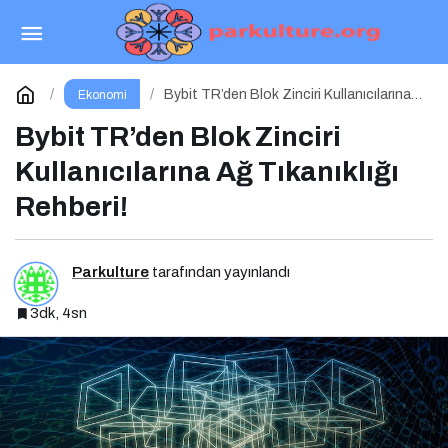
Ege Bölgesi Narenciye Rekoltesinde Sert
Düşüş: Üretim Yüzde 34 Azaldı
Paylaş
Yorum Yap
Bybit TR’den Blok Zinciri Kullanıcılarına
Ekonomi
Ağ Tıkanıklığı Rehberi!
Bybit TR’den Blok Zinciri
Kullanıcılarına Ağ Tıkanıklığı
Rehberi!
Parkulture
tarafından yayınlandı
3dk, 4sn