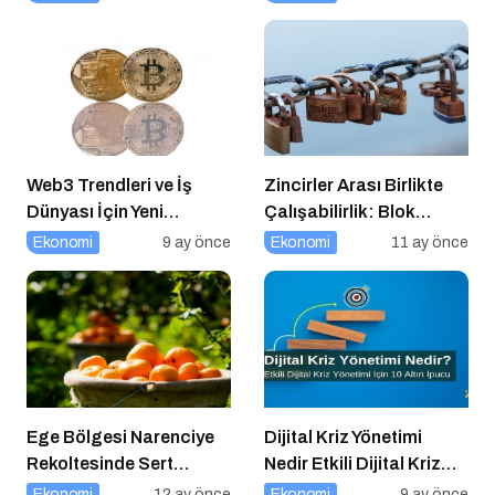
Web3 Trendleri ve İş
Zincirler Arası Birlikte
Dünyası İçin Yeni
Çalışabilirlik: Blok
Fırsatlar
Zincirlerin Geleceği
Ekonomi
9 ay önce
Ekonomi
11 ay önce
Ege Bölgesi Narenciye
Dijital Kriz Yönetimi
Rekoltesinde Sert
Nedir Etkili Dijital Kriz
Düşüş: Üretim Yüzde 34
Yönetimi için 10 Altın
Ekonomi
12 ay önce
Ekonomi
9 ay önce