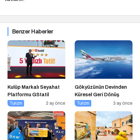
Benzer Haberler
Kulüp Markalı Seyahat
Gökyüzünün Devinden
Platformu GStatil
Küresel Geri Dönüş
Turizm
2 ay önce
Turizm
3 ay önce