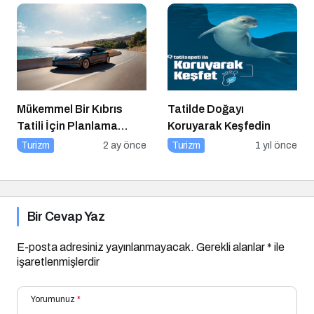
Mükemmel Bir Kıbrıs
Tatilde Doğayı
Tatili İçin Planlama
Koruyarak Keşfedin
İpuçları
Turizm
2 ay önce
Turizm
1 yıl önce
Bir Cevap Yaz
E-posta adresiniz yayınlanmayacak.
Gerekli alanlar
*
ile
işaretlenmişlerdir
Yorumunuz
*