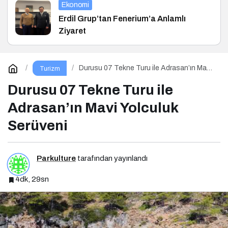
Ekonomi
Erdil Grup’tan Fenerium’a Anlamlı
Ziyaret
Durusu 07 Tekne Turu ile Adrasan’ın Mavi
Turizm
Yolculuk Serüveni
Durusu 07 Tekne Turu ile
Adrasan’ın Mavi Yolculuk
Serüveni
Parkulture
tarafından yayınlandı
4dk, 29sn