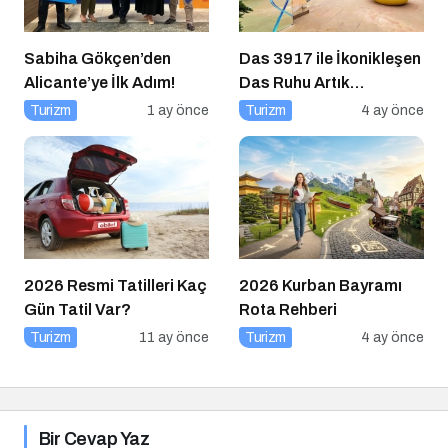
Sabiha Gökçen’den
Das 3917 ile İkonikleşen
Alicante’ye İlk Adım!
Das Ruhu Artık
Kapadokya’da
Turizm
1 ay önce
Turizm
4 ay önce
2026 Resmi Tatilleri Kaç
2026 Kurban Bayramı
Gün Tatil Var?
Rota Rehberi
Turizm
11 ay önce
Turizm
4 ay önce
Bir Cevap Yaz