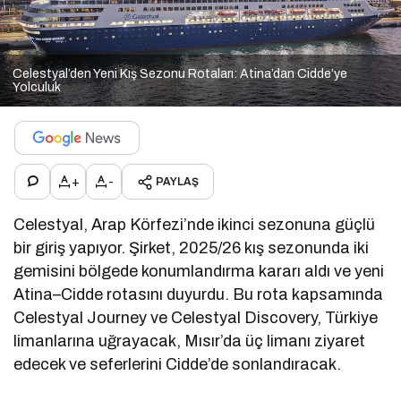
Celestyal’den Yeni Kış Sezonu Rotaları: Atina’dan Cidde’ye
Yolculuk
+
-
PAYLAŞ
Celestyal, Arap Körfezi’nde ikinci sezonuna güçlü
bir giriş yapıyor. Şirket, 2025/26 kış sezonunda iki
gemisini bölgede konumlandırma kararı aldı ve yeni
Atina–Cidde rotasını duyurdu. Bu rota kapsamında
Celestyal Journey ve Celestyal Discovery, Türkiye
limanlarına uğrayacak, Mısır’da üç limanı ziyaret
edecek ve seferlerini Cidde’de sonlandıracak.