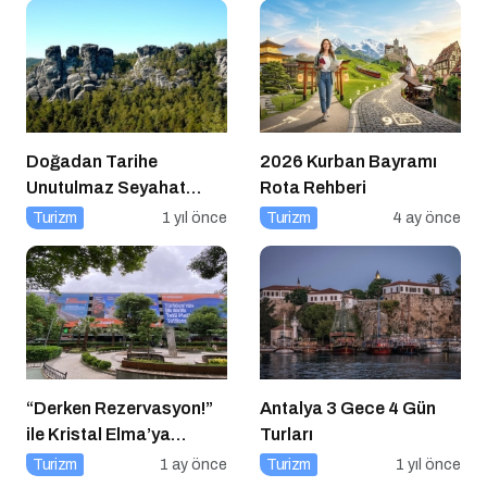
Doğadan Tarihe
2026 Kurban Bayramı
Unutulmaz Seyahat
Rota Rehberi
Önerileri
Turizm
1 yıl önce
Turizm
4 ay önce
“Derken Rezervasyon!”
Antalya 3 Gece 4 Gün
ile Kristal Elma’ya
Turları
Uzanan Başarı Hikâyesi
Turizm
1 ay önce
Turizm
1 yıl önce