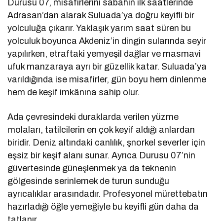
Durusu 07, misafirlerini sabahın ilk saatlerinde
Adrasan’dan alarak Suluada’ya doğru keyifli bir
yolculuğa çıkarır. Yaklaşık yarım saat süren bu
yolculuk boyunca Akdeniz’in dingin sularında seyir
yapılırken, etraftaki yemyeşil dağlar ve masmavi
ufuk manzaraya ayrı bir güzellik katar. Suluada’ya
varıldığında ise misafirler, gün boyu hem dinlenme
hem de keşif imkânına sahip olur.
Ada çevresindeki duraklarda verilen yüzme
molaları, tatilcilerin en çok keyif aldığı anlardan
biridir. Deniz altındaki canlılık, şnorkel severler için
eşsiz bir keşif alanı sunar. Ayrıca Durusu 07’nin
güvertesinde güneşlenmek ya da teknenin
gölgesinde serinlemek de turun sunduğu
ayrıcalıklar arasındadır. Profesyonel mürettebatın
hazırladığı öğle yemeğiyle bu keyifli gün daha da
tatlanır.