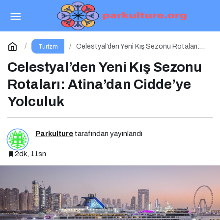
Durusu 07 Tekne Turu ile Adrasan’ın Mavi
Yolculuk Serüveni
Paylaş
Yorum Yap
Celestyal’den Yeni Kış Sezonu Rotaları:
Turizm
Atina’dan Cidde’ye Yolculuk
Celestyal’den Yeni Kış Sezonu
Rotaları: Atina’dan Cidde’ye
Yolculuk
Parkulture
tarafından yayınlandı
2dk, 11sn