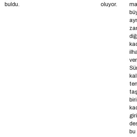
buldu.
oluyor.
ma
bü
ay
za
diğ
ka
il
ver
Sür
ka
te
ta
bir
ka
gir
de
bu 