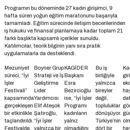
Programın bu döneminde 27 kadın girişimci, 9
hafta süren yoğun eğitim maratonunu başarıyla
tamamladı. Eğitim sürecinde iletişim becerilerinden
iş hukuku ve finansal planlamaya kadar toplam 21
farklı başlıkta kapsamlı içerikler sunuldu.
Katılımcılar, teorik bilginin yanı sıra pratik
uygulamalarla da desteklendi.
Mezuniyet
Boyner Grup
KAGİDER
Bu iş
Ka
süreci, “İyi
Strateji ve İş
Başkanı
birliğiyle
gir
İşler
Geliştirme
Esra
yalnızca
ek
Festivali”
Lider
Bezircioğlu
bireyler
ha
kapsamında
Yardımcısı
ise, “İyi İşler
değil,
da
gerçekleşen
Elif Ateşok
Programı
topluluklar
gö
bir etkinlikle
Şatıroğlu,
kadınların
dönüşüyor.
gü
taçlandırıldı.
“İyi İşler
yalnız
Türkiye’nin
olm
Festivalde,
yalnızca bir
olmadığını
dört bir
ha