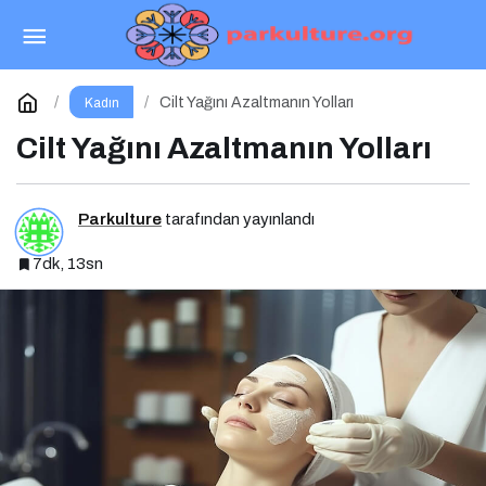
Kadın Girişimciler “İyi İşler Festivali”nde
Buluştu
Paylaş
Yorum Yap
Cilt Yağını Azaltmanın Yolları
Kadın
Cilt Yağını Azaltmanın Yolları
Parkulture
tarafından yayınlandı
7dk, 13sn