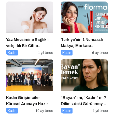
Geldi
Yaz Mevsimine Sağlıklı
Türkiye’nin 1 Numaralı
ve Işıltılı Bir Ciltle
Makyaj Markası
Merhaba Deyin
Flormar’ın Yeni Global
Kadın
1 yıl önce
Kadın
6 ay önce
Marka Yüzü “Hande
Erçel” ile ilk lansmanı:
“Volume Up Mascara”
Kadın Girişimciler
“Bayan” mı, “Kadın” mı?
Küresel Arenaya Hazır
Dilimizdeki Görünmeyen
Cinsiyet Ayrımı
Kadın
10 ay önce
Kadın
1 yıl önce