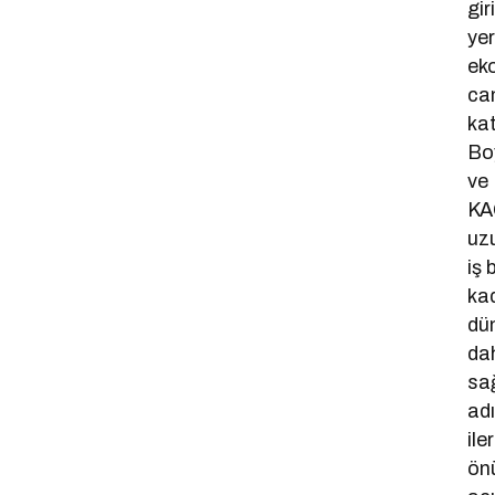
gir
yer
ek
can
kat
Bo
ve
KA
uz
iş b
kad
dü
da
sa
ad
ile
ön