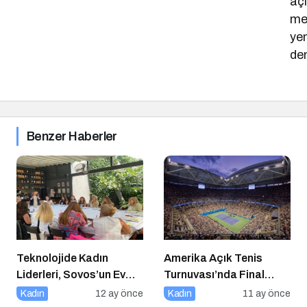
açı
me
ye
de
Benzer Haberler
Teknolojide Kadın
Amerika Açık Tenis
Liderleri, Sovos’un Ev
Turnuvası’nda Final
Sahipliğinde Bir Araya
Heyecanı Eurosport’ta!
Kadın
12 ay önce
Kadın
11 ay önce