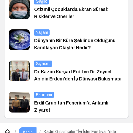
Sağlık
Otizmli Çocuklarda Ekran Süresi:
Riskler ve Öneriler
Yaşam
Dünyanın Bir Küre Şeklinde Olduğunu
Kanıtlayan Olaylar Nedir?
Siyaset
Dr. Kazım Kürşad Erdil ve Dr. Zeynel
Abidin Erdem’den İş Dünyası Buluşması
Ekonomi
Erdil Grup’tan Fenerium’a Anlamlı
Ziyaret
Kadın Girişimciler “İyi İşler Festivali”nde
Kadın