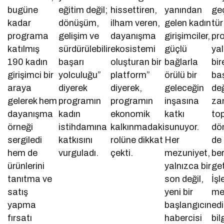
bugüne
eğitim değil;
hissettiren,
yanından
geç
kadar
dönüşüm,
ilham veren,
gelen kadın
tür
programa
gelişim ve
dayanışma
girişimciler,
pr
katılmış
sürdürülebilir
ekosistemi
güçlü
ya
190 kadın
başarı
oluşturan bir
bağlarla
bir
girişimci bir
yolculuğu”
platform”
örülü bir
baş
araya
diyerek
diyerek,
geleceğin
değ
gelerek hem
programın
programın
inşasına
za
dayanışma
kadın
ekonomik
katkı
to
örneği
istihdamına
kalkınmadaki
sunuyor.
dö
sergiledi
katkısını
rolüne dikkat
Her
de
hem de
vurguladı.
çekti.
mezuniyet,
be
ürünlerini
yalnızca bir
get
tanıtma ve
son değil,
İşl
satış
yeni bir
me
yapma
başlangıcın
edi
fırsatı
habercisi
bil