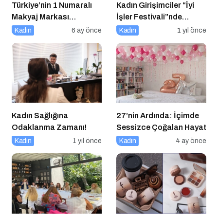
Türkiye’nin 1 Numaralı
Kadın Girişimciler “İyi
Makyaj Markası
İşler Festivali”nde
Flormar’ın Yeni Global
Buluştu
Kadın
6 ay önce
Kadın
1 yıl önce
Marka Yüzü “Hande
Erçel” ile ilk lansmanı:
“Volume Up Mascara”
Kadın Sağlığına
27’nin Ardında: İçimde
Odaklanma Zamanı!
Sessizce Çoğalan Hayat
Kadın
1 yıl önce
Kadın
4 ay önce