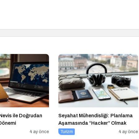
 Nevis ile Doğrudan
Seyahat Mühendisliği: Planlama
 Dönemi
Aşamasında “Hacker” Olmak
4 ay önce
Turizm
4 ay önce