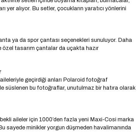
aktivite setleri içinde boyama kitapları, bulmacalar,
ı yer alıyor. Bu setler, çocukların yaratıcı yönlerini
çanta ya da spor çantası seçenekleri sunuluyor. Daha
ve özel tasarım çantalar da uçakta hazır
r
ileleriyle geçirdiği anları Polaroid fotoğraf
le süslenen bu fotoğraflar, unutulmaz bir hatıra olarak
ekli aileler için 1000’den fazla yeni Maxi-Cosi marka
r. Bu sayede minikler yorgun düşmeden havalimanında