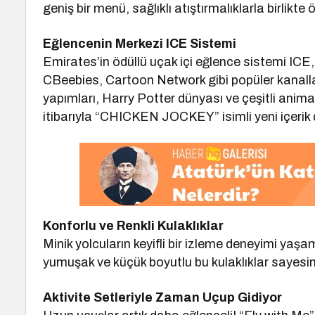
geniş bir menü, sağlıklı atıştırmalıklarla birlikte 
Eğlencenin Merkezi ICE Sistemi
Emirates’in ödüllü uçak içi eğlence sistemi ICE,
CBeebies, Cartoon Network gibi popüler kanallar
yapımları, Harry Potter dünyası ve çeşitli animas
itibarıyla “CHICKEN JOCKEY” isimli yeni içerik 
Konforlu ve Renkli Kulaklıklar
Minik yolcuların keyifli bir izleme deneyimi yaşa
yumuşak ve küçük boyutlu bu kulaklıklar sayesin
Aktivite Setleriyle Zaman Uçup Gidiyor