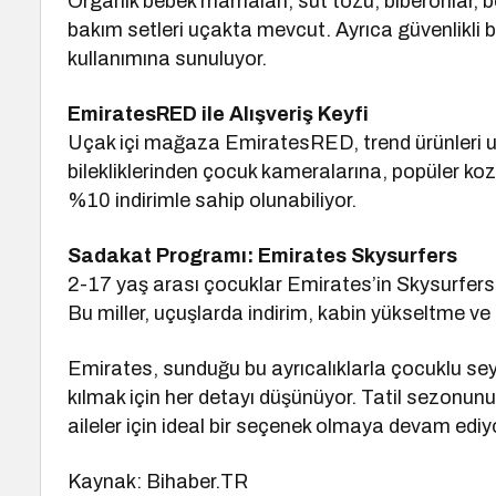
Organik bebek mamaları, süt tozu, biberonlar, b
bakım setleri uçakta mevcut. Ayrıca güvenlikli be
kullanımına sunuluyor.
EmiratesRED ile Alışveriş Keyfi
Uçak içi mağaza EmiratesRED, trend ürünleri u
bilekliklerinden çocuk kameralarına, popüler k
%10 indirimle sahip olunabiliyor.
Sadakat Programı: Emirates Skysurfers
2-17 yaş arası çocuklar Emirates’in Skysurfers
Bu miller, uçuşlarda indirim, kabin yükseltme ve öz
Emirates, sunduğu bu ayrıcalıklarla çocuklu se
kılmak için her detayı düşünüyor. Tatil sezonu
aileler için ideal bir seçenek olmaya devam ediy
Kaynak: Bihaber.TR