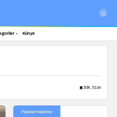
egoriler
Künye
3dk, 51sn
Popüler Haberler