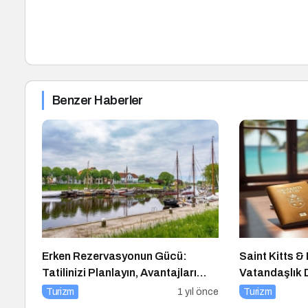
Benzer Haberler
Erken Rezervasyonun Gücü:
Saint Kitts &
Tatilinizi Planlayın, Avantajları
Vatandaşlık
Yakalayın!
Turizm
1 yıl önce
Turizm