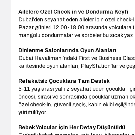
Ailelere Özel Check-in ve Dondurma Keyfi
Dubai’den seyahat eden aileler için özel check
Pazar günleri 12.00-18.00 arasında yolculara ücr
mangolu dondurmalar ve sorbeler bu sıcak yaz gü
Dinlenme Salonlarında Oyun Alanları
Dubai Havalimanı’ndaki First ve Business Class
kalitesinde oyun alanları, PlayStation’lar ve çe
Refakatsiz Çocuklara Tam Destek
5-11 yaş arası yalnız seyahat eden çocuklar içi
öncesi, sırası ve sonrasında çocuklar uzman ekip
özel check-in, güvenli geçiş, kabin ekibi eşliğinde
yürütülüyor.
Bebek Yolcular İçin Her Detay Düşünüldü