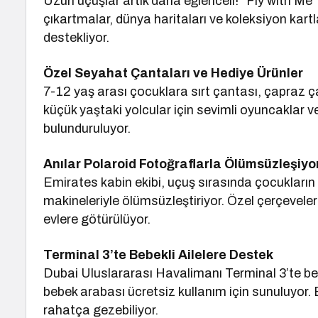
Uzun uçuşlar artık daha eğlenceli! “Fly with Me” 
çıkartmalar, dünya haritaları ve koleksiyon kartlar
destekliyor.
Özel Seyahat Çantaları ve Hediye Ürünler
7-12 yaş arası çocuklara sırt çantası, çapraz 
küçük yaştaki yolcular için sevimli oyuncaklar 
bulunduruluyor.
Anılar Polaroid Fotoğraflarla Ölümsüzleşiyo
Emirates kabin ekibi, uçuş sırasında çocukların a
makineleriyle ölümsüzleştiriyor. Özel çerçeveler
evlere götürülüyor.
Terminal 3’te Bebekli Ailelere Destek
Dubai Uluslararası Havalimanı Terminal 3’te beb
bebek arabası ücretsiz kullanım için sunuluyo
rahatça gezebiliyor.