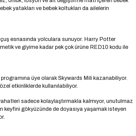
ez, önlük, losyon ve alt değiştirme matı içeren bebek
bek yatakları ve bebek koltukları da ailelerin
çuş esnasında yolculara sunuyor. Harry Potter
ozmetik ve giyime kadar pek çok ürüne RED10 kodu ile
 programına üye olarak Skywards Mili kazanabiliyor.
el etkinliklerde kullanılabiliyor.
yahatleri sadece kolaylaştırmakla kalmıyor, unutulmaz
nun keyfini gökyüzünde de doyasıya yaşamak isteyen
or.