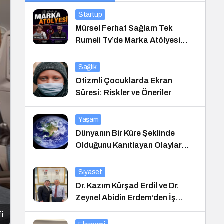
Startup
Mürsel Ferhat Sağlam Tek
Rumeli Tv’de Marka Atölyesi
Programına Konuk Oldu
Sağlık
Otizmli Çocuklarda Ekran
Süresi: Riskler ve Öneriler
Yaşam
Dünyanın Bir Küre Şeklinde
Olduğunu Kanıtlayan Olaylar
Nedir?
Siyaset
Dr. Kazım Kürşad Erdil ve Dr.
Zeynel Abidin Erdem’den İş
Dünyası Buluşması
fi