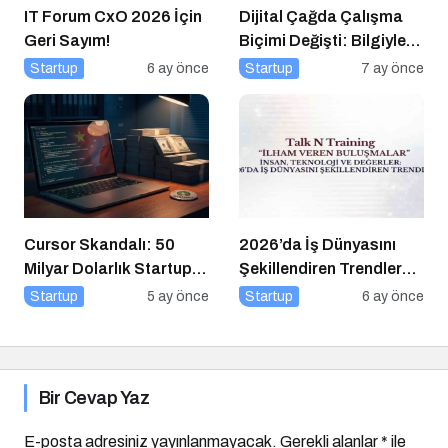
IT Forum CxO 2026 İçin
Dijital Çağda Çalışma
Geri Sayım!
Biçimi Değişti: Bilgiyle
Para Kazananların Yeni
Startup
6 ay önce
Startup
7 ay önce
Düzeni
Cursor Skandalı: 50
2026’da İş Dünyasını
Milyar Dolarlık Startup
Şekillendiren Trendler
Açık Kaynağı Gizleyince
Talk N Training “İlham
Startup
5 ay önce
Startup
6 ay önce
Ne Oldu?
Veren Buluşmalar”
Serisinde!
Bir Cevap Yaz
E-posta adresiniz yayınlanmayacak.
Gerekli alanlar
*
ile