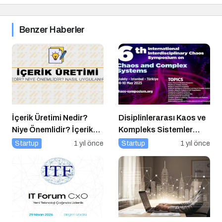
Benzer Haberler
İçerik Üretimi Nedir?
Disiplinlerarası Kaos ve
Niye Önemlidir? İçerik
Kompleks Sistemler
Üretimi Nasıl Yapılır?
Sempozyumu İçin Geri
Startup
1 yıl önce
Startup
1 yıl önce
Sayım!