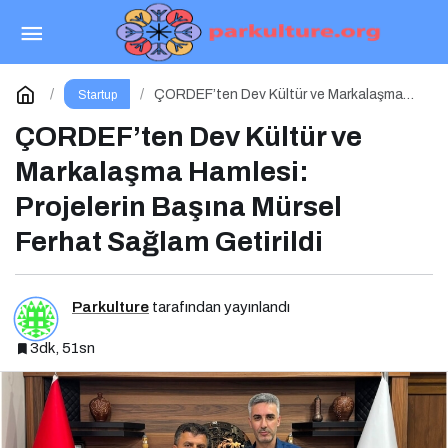
Kamu Bilgi ve İletişim Teknolojileri Konferansı
2026 İçin Geri Sayım!
Paylaş
Yorum Yap
ÇORDEF’ten Dev Kültür ve Markalaşma
Startup
Hamlesi: Projelerin Başına Mürsel Ferhat
Sağlam Getirildi
ÇORDEF’ten Dev Kültür ve
Markalaşma Hamlesi:
Projelerin Başına Mürsel
Ferhat Sağlam Getirildi
Parkulture
tarafından yayınlandı
3dk, 51sn