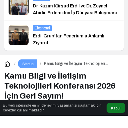
Dr. Kazım Kürşad Erdil ve Dr. Zeynel
Abidin Erdem’den İş Dünyası Buluşması
Ekonomi
Erdil Grup’tan Fenerium’a Anlamlı
Ziyaret
Kamu Bilgi ve İletişim Teknolojileri
Startup
Konferansı 2026 İçin Geri Sayım!
Kamu Bilgi ve İletişim
Teknolojileri Konferansı 2026
İçin Geri Sayım!
Bu web sitesinde en iyi deneyimi yaşamanızı sağlamak için
Kabul
çerezler kullanılmaktadır.
Parkulture
tarafından yayınlandı
2dk, 31sn