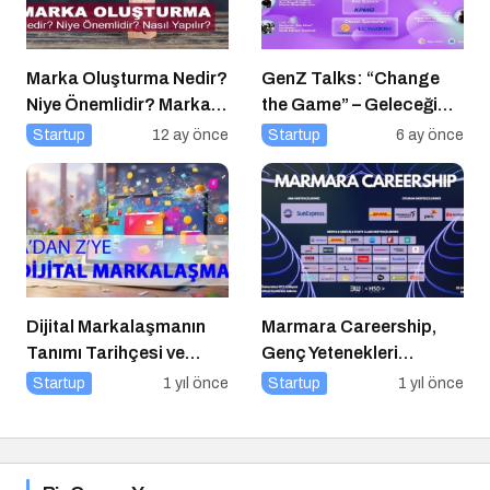
Marka Oluşturma Nedir?
GenZ Talks: “Change
Niye Önemlidir? Marka
the Game” – Geleceği
Oluşturma Nasıl Yapılır?
Tasarlayanlar Sahne
Startup
12 ay önce
Startup
6 ay önce
Alıyor!
Dijital Markalaşmanın
Marmara Careership,
Tanımı Tarihçesi ve
Genç Yetenekleri
Önemi
Geleceğin İş Dünyasıyla
Startup
1 yıl önce
Startup
1 yıl önce
Buluşturuyor!