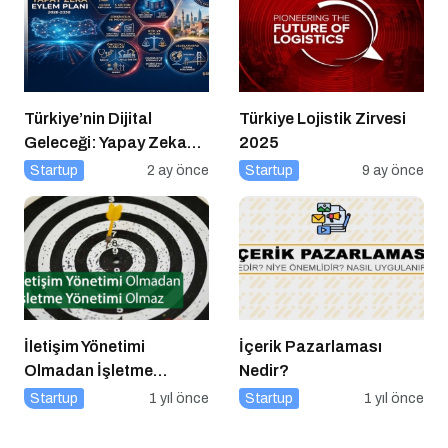
Yatırım
Türkiye’nin Dijital
Türkiye Lojistik Zirvesi
Geleceği: Yapay Zeka
2025
Çağında “BİLGE”
Startup
2 ay önce
Startup
9 ay önce
Hamlesi
İletişim Yönetimi
İçerik Pazarlaması
Olmadan İşletme
Nedir?
Yönetimi Olmaz
Startup
1 yıl önce
Startup
1 yıl önce