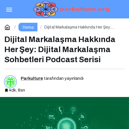
Yılın En Büyük E-Ticaret Fuarı: WORLDEF
Istanbul 2026
Paylaş
Yorum Yap
Dijital Markalaşma Hakkında Her Şey:
Startup
Dijital Markalaşma Sohbetleri Podcast
Serisi
Dijital Markalaşma Hakkında
Her Şey: Dijital Markalaşma
Sohbetleri Podcast Serisi
Parkulture
tarafından yayınlandı
4dk, 8sn