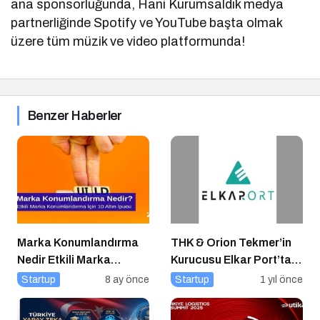
ana sponsorluğunda, Hani Kurumsaldık medya
partnerliğinde Spotify ve YouTube başta olmak
üzere tüm müzik ve video platformunda!
Benzer Haberler
Marka Konumlandırma
THK & Orion Tekmer’in
Nedir Etkili Marka
Kurucusu Elkar Port’tan
Konumlandırma İçin 10
Savunma Sanayii
Startup
8 ay önce
Startup
1 yıl önce
Altın İpucu
Atılımı: AET
Electronics’e Stratejik