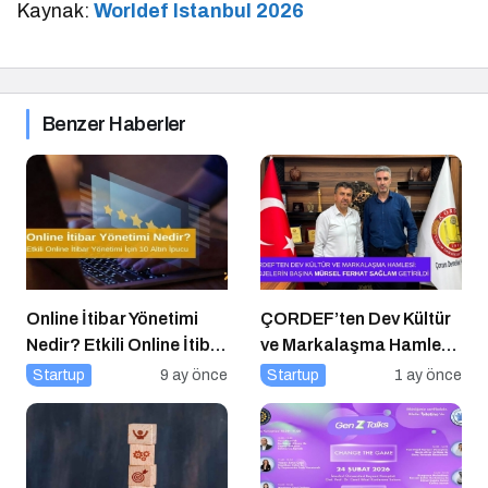
Kaynak:
Worldef Istanbul 2026
Benzer Haberler
Online İtibar Yönetimi
ÇORDEF’ten Dev Kültür
Nedir? Etkili Online İtibar
ve Markalaşma Hamlesi:
Yönetimi İçin 10 Altın
Projelerin Başına Mürsel
Startup
9 ay önce
Startup
1 ay önce
İpucu
Ferhat Sağlam Getirildi