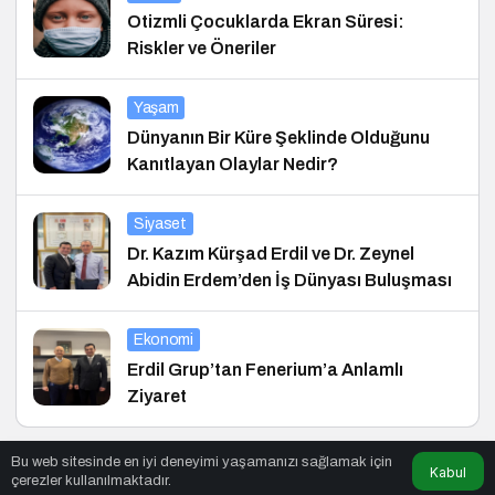
Otizmli Çocuklarda Ekran Süresi:
Riskler ve Öneriler
Yaşam
Dünyanın Bir Küre Şeklinde Olduğunu
Kanıtlayan Olaylar Nedir?
Siyaset
Dr. Kazım Kürşad Erdil ve Dr. Zeynel
Abidin Erdem’den İş Dünyası Buluşması
Ekonomi
Erdil Grup’tan Fenerium’a Anlamlı
Ziyaret
Bu web sitesinde en iyi deneyimi yaşamanızı sağlamak için
Kabul
çerezler kullanılmaktadır.