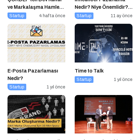
ve Markalaşma Hamlesi:
Nedir? Niye Önemlidir?
Projelerin Başına Mürsel
Influencer Pazarlama
Startup
4 hafta önce
Startup
11 ay önce
Ferhat Sağlam Getirildi
Nasıl Yapılır?
E-Posta Pazarlaması
Time to Talk
Nedir?
Startup
1 yıl önce
Startup
1 yıl önce