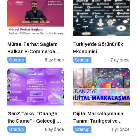
Mürsel Ferhat Sağlam
Türkiye’de Görünürlük
Balkan E-Commerce
Ekonomisi
Summit’e Konuştu
Startup
5 ay önce
Startup
7 ay önce
GenZ Talks: “Change
Dijital Markalaşmanın
the Game” – Geleceği
Tanımı Tarihçesi ve
Tasarlayanlar Sahne
Önemi
Startup
6 ay önce
Startup
1 yıl önce
Alıyor!