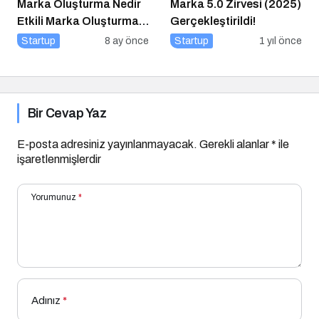
Marka Oluşturma Nedir
Marka 5.0 Zirvesi (2025)
Etkili Marka Oluşturma
Gerçekleştirildi!
için 10 Altın İpucu
Startup
8 ay önce
Startup
1 yıl önce
Bir Cevap Yaz
E-posta adresiniz yayınlanmayacak.
Gerekli alanlar
*
ile
işaretlenmişlerdir
Yorumunuz
*
Adınız
*