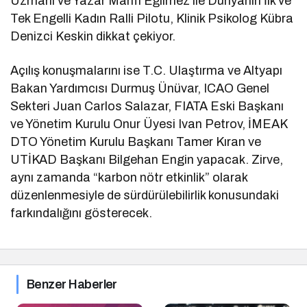
Uzmanı ve Yazar Mahfi Eğilmez ile Dünyanın İlk ve
Tek Engelli Kadın Ralli Pilotu, Klinik Psikolog Kübra
Denizci Keskin dikkat çekiyor.
Açılış konuşmalarını ise T.C. Ulaştırma ve Altyapı
Bakan Yardımcısı Durmuş Ünüvar, ICAO Genel
Sekteri Juan Carlos Salazar, FIATA Eski Başkanı
ve Yönetim Kurulu Onur Üyesi Ivan Petrov, İMEAK
DTO Yönetim Kurulu Başkanı Tamer Kıran ve
UTİKAD Başkanı Bilgehan Engin yapacak. Zirve,
aynı zamanda “karbon nötr etkinlik” olarak
düzenlenmesiyle de sürdürülebilirlik konusundaki
farkındalığını gösterecek.
Benzer Haberler