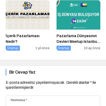
İçerik Pazarlaması
Pazarlama Dünyasının
Nedir?
Devleri Meetup Istanbul
2025’te Buluşuyor
Startup
1 yıl önce
Startup
10 ay önce
Bir Cevap Yaz
E-posta adresiniz yayınlanmayacak.
Gerekli alanlar
*
ile
işaretlenmişlerdir
Yorumunuz
*