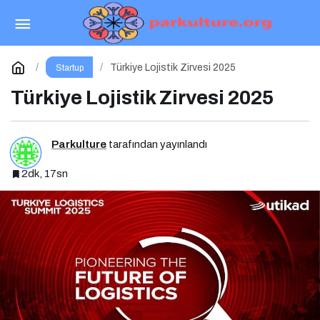
Marketing Haber’de Yazar Olmak İçin Yazarlık
Başvurusu Başladı!
Paylaş
Yorum Yap
Türkiye Lojistik Zirvesi 2025
Startup
Türkiye Lojistik Zirvesi 2025
Parkulture
tarafından yayınlandı
2dk, 17sn