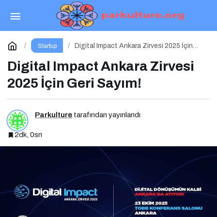
Sektör Profesyonelleri Dünya’nın Başkentinde
Buluşacak!
Paylaş
Yorum Yap
Digital Impact Ankara Zirvesi 2025 İçin
Startup
Geri Sayım!
Digital Impact Ankara Zirvesi
2025 İçin Geri Sayım!
Parkulture
tarafından yayınlandı
2dk, 0sn