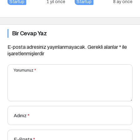
için 10 Altın İpucu
Startup
1 yıl önce
Startup
8 ay önce
Bir Cevap Yaz
E-posta adresiniz yayınlanmayacak.
Gerekli alanlar
*
ile
işaretlenmişlerdir
Yorumunuz
*
Adınız
*
E-Posta
*