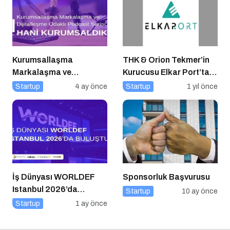
Kurumsallaşma
THK & Orion Tekmer’in
Markalaşma ve
Kurucusu Elkar Port’tan
Dijitalleşme Odaklı
Savunma Sanayii
Startup
4 ay önce
Startup
1 yıl önce
Podcast Serisi: Hani
Atılımı: AET
Kurumsaldık
Electronics’e Stratejik
Yatırım
İş Dünyası WORLDEF
Sponsorluk Başvurusu
Istanbul 2026’da
Startup
10 ay önce
Buluştu
Startup
1 ay önce