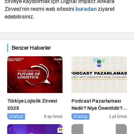
zirveye kaydolmak için Digital Impact Ankara
Zirvesi’nin resmi web sitesini
buradan
ziyaret
edebilirsiniz.
Benzer Haberler
Türkiye Lojistik Zirvesi
Podcast Pazarlaması
2025
Nedir? Niye Önemlidir?
Podcast Pazarlaması
Startup
9 ay önce
Startup
1 yıl önce
Nasıl Yapılır?