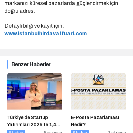
markanızı küresel pazarlarda güçlendirmek için
doğru adres.
Detaylı bilgi ve kayıt için:
www.istanbulhirdavatfuari.com
Benzer Haberler
Türkiye’de Startup
E-Posta Pazarlaması
Yatırımları 2025’te 1,4
Nedir?
Milyar Dolara Ulaştı
Startup
5 ay önce
Startup
1 yıl önce