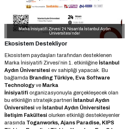
Marka İnisiyatifi Zirvesi 24 Nisan’da İstanbul Aydın
Marka İnisiyatifi Zirvesi 24 Nisan’da İstanbul Aydın
Üniversitesi’nde!
Üniversitesi’nde!
Ekosistem Destekliyor
Ekosistem paydaşları tarafından desteklenen
Marka İnisiyatifi Zirvesi’nin 1. etkinliğine
İstanbul
Aydın Üniversitesi
ev sahipliği yapacak. Bu
bağlamda
Branding Türkiye, Eva Software
Technology
ve
Marka
İnisiyatifi
organizasyonuyla gerçekleşecek olan
bu etkinliğin stratejik partneri
İstanbul Aydın
Üniversitesi
ve
İstanbul Aydın Üniversitesi
İletişim Fakültesi
olurken etkinliği destekleyenler
arasında
Toganworks, Ajans Paradise, KIPS