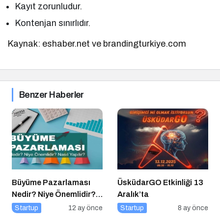
Kayıt zorunludur.
Kontenjan sınırlıdır.
Kaynak: eshaber.net ve brandingturkiye.com
Benzer Haberler
Büyüme Pazarlaması
ÜsküdarGO Etkinliği 13
Nedir? Niye Önemlidir?
Aralık’ta
Growht Marketıng Nasıl
Startup
12 ay önce
Startup
8 ay önce
Yapılır?