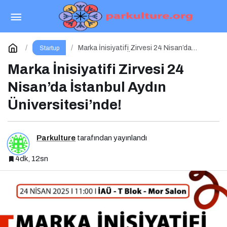
Sosyal Medya Yönetimi 1.0 Etkinliği İçin Geri
Sayım!
Paylaş
Yorum Yap
Marka İnisiyatifi Zirvesi 24 Nisan’da
Startup
İstanbul Aydın Üniversitesi’nde!
Marka İnisiyatifi Zirvesi 24
Nisan’da İstanbul Aydın
Üniversitesi’nde!
Parkulture
tarafından yayınlandı
4dk, 12sn