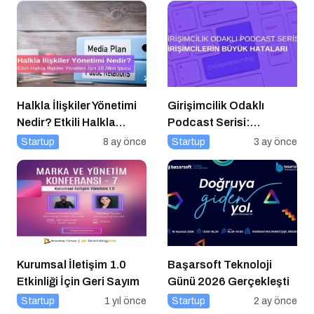
Halkla İlişkiler Yönetimi
Girişimcilik Odaklı
Nedir? Etkili Halkla
Podcast Serisi:
İlişkiler Yönetimi İçin 10
Girişimcilerin Büyük
Startup
8 ay önce
Startup
3 ay önce
Altın İpucu
Hataları
Kurumsal İletişim 1.0
Başarsoft Teknoloji
Etkinliği İçin Geri Sayım
Günü 2026 Gerçekleşti
Startup
1 yıl önce
Startup
2 ay önce