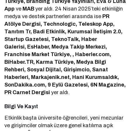
Türkiye, Branding Türkiye Yayınları, Eva & Luna
App
ve
MAB
yer aldı. 24 Nisan 2025’teki etkinliğin
medya ve destek partnerleri arasında ise
PR
Atölye Dergisi, Technologic, Teleskop App,
Tanıtım Tr, Badi Etkinlik, Kurumsal İletişim 2.0,
Startup Gazetesi, TeknoTalk, Haber
Galerisi, EsHaber, Medya Takip Merkezi,
Franchise Market Türkiye, , Haberler.com,
BiHaber.TR, Karma Türkiye, Medya Bilgi
Rehberi, Sosyal Dijital, Girişimcio, Sanat
Haberleri, Markajenik.net, Hani Kurumsaldık,
SonDakika.com, 9 Eylü Gazetesi, 6N Magazine,
PR Carnet Dergisi
yer aldı.
Bilgi Ve Kayıt
Etkinlik başta üniversite öğrencileri, yeni mezunlar
ve girişimciler olmak üzere genel katılıma açık