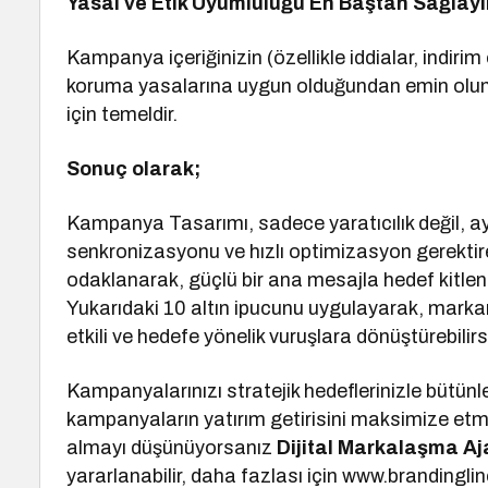
Yasal ve Etik Uyumluluğu En Baştan Sağlayı
Kampanya içeriğinizin (özellikle iddialar, indirim
koruma yasalarına uygun olduğundan emin olun. 
için temeldir.
Sonuç olarak;
Kampanya Tasarımı, sadece yaratıcılık değil, ay
senkronizasyonu ve hızlı optimizasyon gerektiren
odaklanarak, güçlü bir ana mesajla hedef kitlenin 
Yukarıdaki 10 altın ipucunu uygulayarak, marka
etkili ve hedefe yönelik vuruşlara dönüştürebilirs
Kampanyalarınızı stratejik hedeflerinizle bütünl
kampanyaların yatırım getirisini maksimize etm
almayı düşünüyorsanız
Dijital Markalaşma Aj
yararlanabilir, daha fazlası için www.brandingline