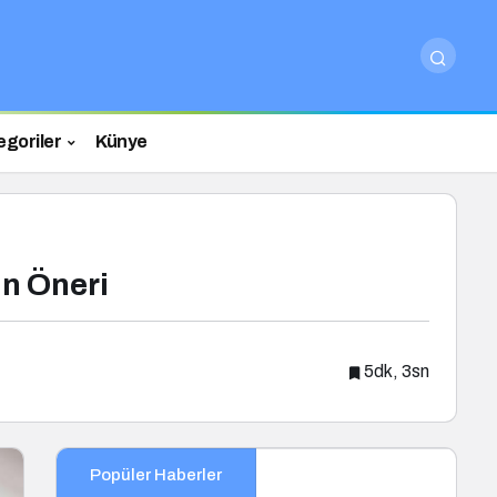
egoriler
Künye
ın Öneri
5dk, 3sn
Popüler Haberler