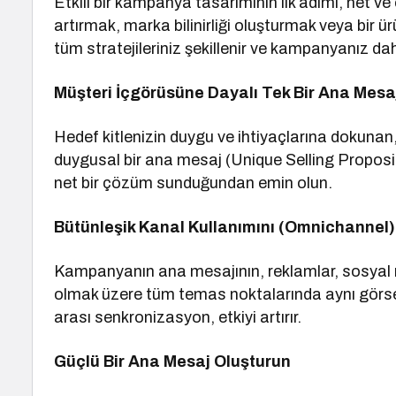
Etkili bir kampanya tasarımının ilk adımı, net ve 
artırmak, marka bilinirliği oluşturmak veya bir 
tüm stratejileriniz şekillenir ve kampanyanız daha 
Müşteri İçgörüsüne Dayalı Tek Bir Ana Mesaj
Hedef kitlenizin duygu ve ihtiyaçlarına dokuna
duygusal bir ana mesaj (Unique Selling Propositi
net bir çözüm sunduğundan emin olun.
Bütünleşik Kanal Kullanımını (Omnichannel)
Kampanyanın ana mesajının, reklamlar, sosyal m
olmak üzere tüm temas noktalarında aynı görsel v
arası senkronizasyon, etkiyi artırır.
Güçlü Bir Ana Mesaj Oluşturun