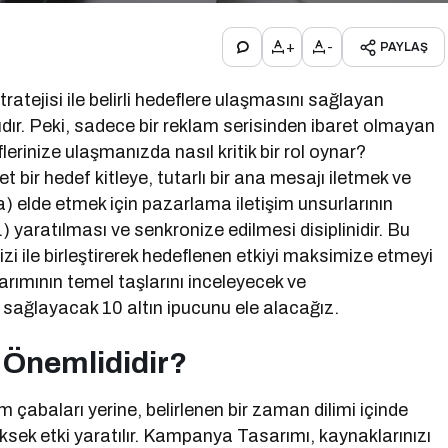
+
-
PAYLAŞ
tratejisi ile belirli hedeflere ulaşmasını sağlayan
ı
dır. Peki, sadece bir reklam serisinden ibaret olmayan
rinize ulaşmanızda nasıl kritik bir rol oynar?
 net bir hedef kitleye, tutarlı bir ana mesajı iletmek ve
ama) elde etmek için pazarlama iletişim unsurlarının
b.) yaratılması ve senkronize edilmesi disiplinidir. Bu
lizi ile birleştirerek hedeflenen etkiyi maksimize etmeyi
rımının temel taşlarını inceleyecek ve
sağlayacak 10 altın ipucunu ele alacağız.
Önemlididir?
 çabaları yerine, belirlenen bir zaman dilimi içinde
ksek etki yaratılır. Kampanya Tasarımı, kaynaklarınızı