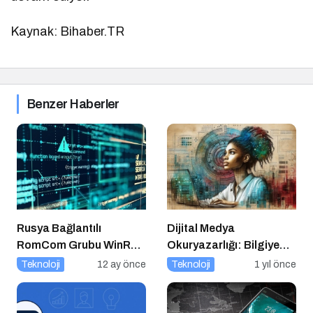
Kaynak: Bihaber.TR
Benzer Haberler
Rusya Bağlantılı
Dijital Medya
RomCom Grubu WinRAR
Okuryazarlığı: Bilgiye
Açığını Hedef Aldı
Erişimde Sorumluluk ve
Teknoloji
12 ay önce
Teknoloji
1 yıl önce
Farkındalık