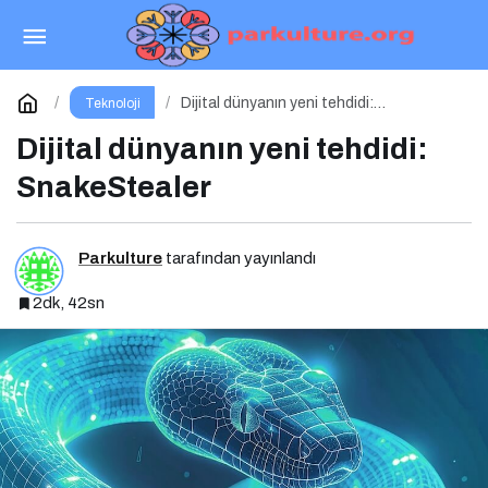
Siber Güvenlik Artık Bir İş Riski
Paylaş
Yorum Yap
Dijital dünyanın yeni tehdidi:
Teknoloji
SnakeStealer
Dijital dünyanın yeni tehdidi:
SnakeStealer
Parkulture
tarafından yayınlandı
2dk, 42sn