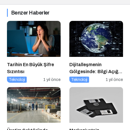
Benzer Haberler
Tarihin En Büyük Şifre
Dijitalleşmenin
Sızıntısı
Gölgesinde: Bilgi Açığı
Büyüyor mu?
Teknoloji
1 yıl önce
Teknoloji
1 yıl önce