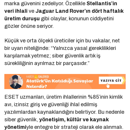
marka güvenini zedeliyor. Özellikle
Stellantis’in
veri ihlali
ve
Jaguar Land Rover’ın dört haftalık
üretim duruşu
gibi olaylar, konunun ciddiyetini
gözler önüne seriyor.
Küçük ve orta ölçekli üreticiler için bu vakalar, net
bir uyarı niteliğinde: “Yalnızca yasal gereklilikleri
karşılamak yetmez; siber güvenlik artık iş
sürekliliğinin ayrılmaz bir parçasıdır.”
ESET uzmanları, üretim ihlallerinin %85’inin kimlik
avı, izinsiz giriş ve güvenliği ihlal edilmiş
yazılımlardan kaynaklandığını belirtiyor. Bu nedenle
siber güvenlik,
yönetişim, kültür ve kaynak
yönetimi
yle entegre bir strateji olarak ele alınmalı.