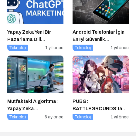
Yapay Zeka Yeni Bir
Android Telefonlar İçin
Pazarlama Dili
En İyi Güvenlik
Konuşuyor:
Uygulamaları
Teknoloji
1 yıl önce
Teknoloji
1 yıl önce
ChatGPT’nin
Güncellemeleri ve
Markalara Yönelik
Fırsatlar
Mutfaktaki Algoritma:
PUBG:
Yapay Zeka
BATTLEGROUNDS’tan
Gastronomiyi Nasıl
1 Nisan Şakası
Teknoloji
6 ay önce
Teknoloji
1 yıl önce
Yeniden Programlıyor?