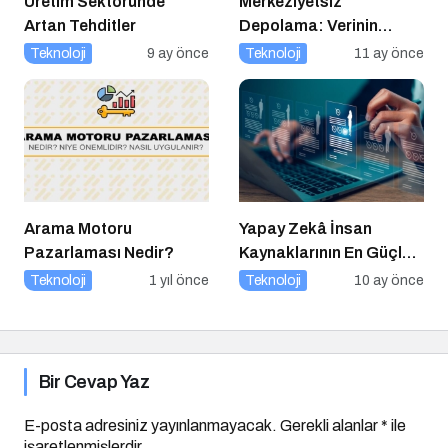
Üretim Sektöründe
Merkeziyetsiz
Artan Tehditler
Depolama: Verinin
Geleceği Web3 ile
Teknoloji
9 ay önce
Teknoloji
11 ay önce
Şekilleniyor
Arama Motoru
Yapay Zekâ İnsan
Pazarlaması Nedir?
Kaynaklarının En Güçlü
Stratejik Ortağına
Teknoloji
1 yıl önce
Teknoloji
10 ay önce
Dönüşüyor
Bir Cevap Yaz
E-posta adresiniz yayınlanmayacak.
Gerekli alanlar
*
ile
işaretlenmişlerdir