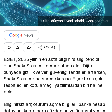
Dijital dünyanın yeni tehdidi: SnakeStealer
+
-
PAYLAŞ
ESET, 2025 yılının en aktif bilgi hırsızlığı tehdidi
olan SnakeStealer’ı mercek altına aldı. Dijital
dünyada gizlilik ve veri güvenliği tehditleri artarken,
SnakeStealer kısa sürede küresel ölçekte en çok
tespit edilen kötü amaçlı yazılımlardan biri hâline
geldi.
Bilgi hırsızları; oturum açma bilgileri, banka hesap
detayları, kripto para cüzdanları ve finansal veriler