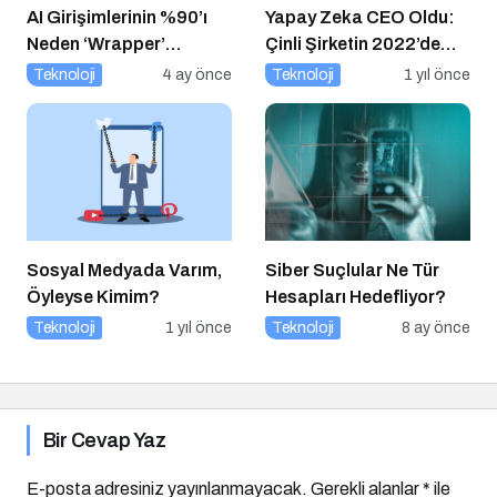
AI Girişimlerinin %90’ı
Yapay Zeka CEO Oldu:
Neden ‘Wrapper’
Çinli Şirketin 2022’de
Kalıyor?
Attığı Adım Yeniden
Teknoloji
4 ay önce
Teknoloji
1 yıl önce
Gündemde
Sosyal Medyada Varım,
Siber Suçlular Ne Tür
Öyleyse Kimim?
Hesapları Hedefliyor?
Teknoloji
1 yıl önce
Teknoloji
8 ay önce
Bir Cevap Yaz
E-posta adresiniz yayınlanmayacak.
Gerekli alanlar
*
ile