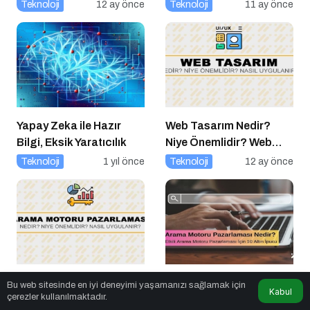
Geleceği Web3 ile
Teknoloji
12 ay önce
Teknoloji
11 ay önce
Şekilleniyor
Yapay Zeka ile Hazır
Web Tasarım Nedir?
Bilgi, Eksik Yaratıcılık
Niye Önemlidir? Web
Tasarım Nasıl Yapılır?
Teknoloji
1 yıl önce
Teknoloji
12 ay önce
Arama Motoru
Arama Motoru
Bu web sitesinde en iyi deneyimi yaşamanızı sağlamak için
Kabul
çerezler kullanılmaktadır.
Pazarlaması Nedir?
Optimizasyonu (SEO)