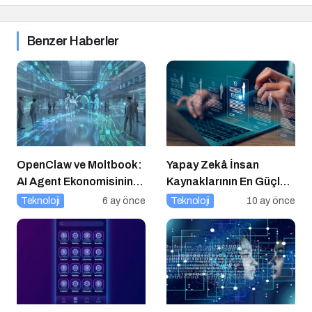
Benzer Haberler
OpenClaw ve Moltbook:
Yapay Zekâ İnsan
AI Agent Ekonomisinin
Kaynaklarının En Güçlü
İlk Altyapıları
Stratejik Ortağına
Teknoloji
6 ay önce
Teknoloji
10 ay önce
Dönüşüyor