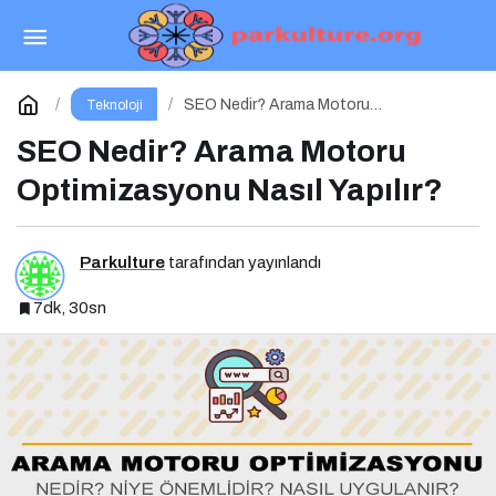
Yeni Tehdit: Sahte Hata Mesajıyla Başlayan
Siber Saldırılar Yükselişte
Paylaş
Yorum Yap
SEO Nedir? Arama Motoru
Teknoloji
Optimizasyonu Nasıl Yapılır?
SEO Nedir? Arama Motoru
Optimizasyonu Nasıl Yapılır?
Parkulture
tarafından yayınlandı
7dk, 30sn