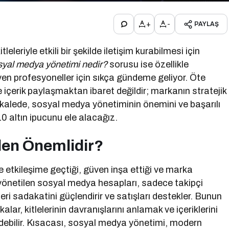
+
-
PAYLAŞ
leriyle etkili bir şekilde iletişim kurabilmesi için
yal medya yönetimi nedir?
sorusu ise özellikle
eyen profesyoneller için sıkça gündeme geliyor. Öte
içerik paylaşmaktan ibaret değildir; markanın stratejik
makalede, sosyal medya yönetiminin önemini ve başarılı
10 altın ipucunu ele alacağız.
den Önemlidir?
 etkileşime geçtiği, güven inşa ettiği ve marka
ğru yönetilen sosyal medya hesapları, sadece takipçi
i sadakatini güçlendirir ve satışları destekler. Bunun
lar, kitlelerinin davranışlarını anlamak ve içeriklerini
debilir. Kısacası, sosyal medya yönetimi, modern