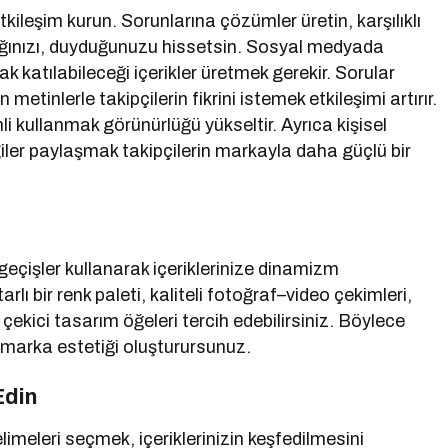
kileşim kurun. Sorunlarına çözümler üretin, karşılıklı
adığınızı, duyduğunuzu hissetsin. Sosyal medyada
rak katılabileceği içerikler üretmek gerekir. Sorular
etinlerle takipçilerin fikrini istemek etkileşimi artırır.
enli kullanmak görünürlüğü yükseltir. Ayrıca kişisel
lgiler paylaşmak takipçilerin markayla daha güçlü bir
 geçişler kullanarak içeriklerinize dinamizm
arlı bir renk paleti, kaliteli fotoğraf–video çekimleri,
kici tasarım öğeleri tercih edebilirsiniz. Böylece
 marka estetiği oluşturursunuz.
Edin
meleri seçmek, içeriklerinizin keşfedilmesini