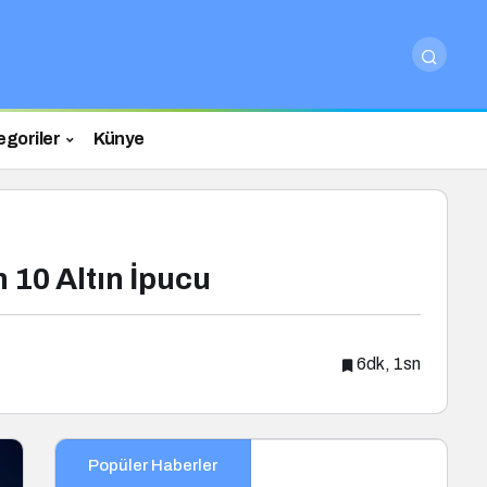
egoriler
Künye
 10 Altın İpucu
6dk, 1sn
Popüler Haberler