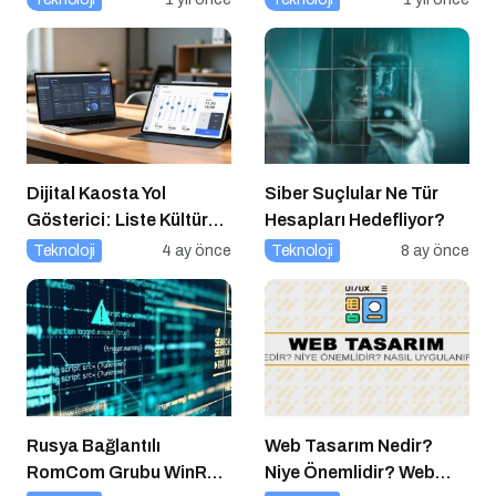
Dijital Kaosta Yol
Siber Suçlular Ne Tür
Gösterici: Liste Kültürü
Hesapları Hedefliyor?
ve İnteraktif Çözümlerin
Teknoloji
4 ay önce
Teknoloji
8 ay önce
Geleceği
Rusya Bağlantılı
Web Tasarım Nedir?
RomCom Grubu WinRAR
Niye Önemlidir? Web