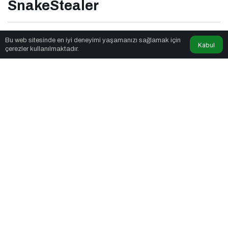
SnakeStealer
Parkulture
tarafından yayınlandı
Bu web sitesinde en iyi deneyimi yaşamanızı sağlamak için
Kabul
çerezler kullanılmaktadır.
2dk, 42sn
Dijital dünyanın yeni tehdidi: SnakeStealer