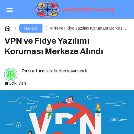
Dijital dünyanın yeni tehdidi: SnakeStealer
Paylaş
Yorum Yap
VPN ve Fidye Yazılımı Koruması Merkeze
Teknoloji
Alındı
VPN ve Fidye Yazılımı
Koruması Merkeze Alındı
Parkulture
tarafından yayınlandı
3dk, 7sn