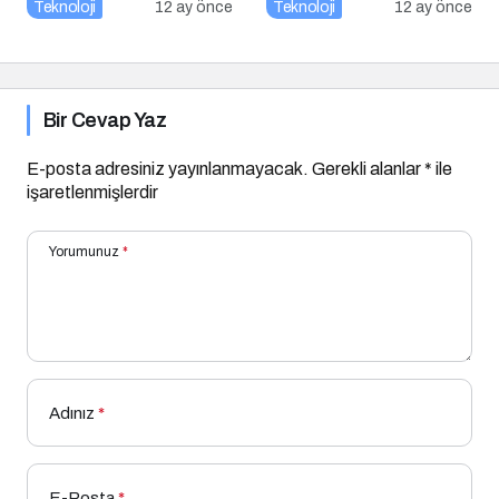
Açığını Hedef Aldı
Tasarım Nasıl Yapılır?
Teknoloji
12 ay önce
Teknoloji
12 ay önce
Bir Cevap Yaz
E-posta adresiniz yayınlanmayacak.
Gerekli alanlar
*
ile
işaretlenmişlerdir
Yorumunuz
*
Adınız
*
E-Posta
*