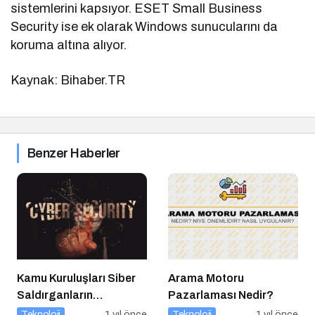
sistemlerini kapsıyor. ESET Small Business
Security ise ek olarak Windows sunucularını da
koruma altına alıyor.
Kaynak: Bihaber.TR
Benzer Haberler
Kamu Kuruluşları Siber
Arama Motoru
Saldırganların
Pazarlaması Nedir?
Hedefinde
Teknoloji
1 yıl önce
Teknoloji
1 yıl önce