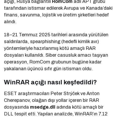
açığı, Rusya bağlantılı
RomCom
adlı APT grubu
tarafından istismar edilerek Avrupa ve Kanada’daki
finans, savunma, lojistik ve üretim şirketleri hedef
alındı.
18–21 Temmuz 2025 tarihleri arasında yürütülen
saldırılarda, spearphishing (hedefli kimlik avı)
yöntemleriyle hazırlanmış kötü amaçlı RAR
dosyaları kullanıldı. Siber casusluk amacı taşıyan
operasyon, RomCom grubunun bugüne kadar
yakalanan üçüncü sıfır gün istismarı oldu.
WinRAR açığı nasıl keşfedildi?
ESET araştırmacıları Peter Strýček ve Anton
Cherepanov, olağan dışı yollar içeren bir RAR
dosyasında
msedge.dll
adında kötü amaçlı bir
DLL tespit etti. Yapılan analizde, WinRAR’ın 7.12