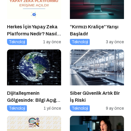
Herkes İçin Yapay Zeka
“Kırmızı Kraliçe” Yarışı
Platformu Nedir? Nasıl
Başladı!
Kullanılır?
Teknoloji
1 ay önce
Teknoloji
3 ay önce
Dijitalleşmenin
Siber Güvenlik Artık Bir
Gölgesinde: Bilgi Açığı
İş Riski
Büyüyor mu?
Teknoloji
1 yıl önce
Teknoloji
9 ay önce