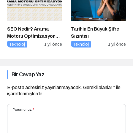
SEO Nedir? Arama
Tarihin En Büyük Şifre
Motoru Optimizasyonu
Sızıntısı
Nasıl Yapılır?
Teknoloji
1 yıl önce
Teknoloji
1 yıl önce
Bir Cevap Yaz
E-posta adresiniz yayınlanmayacak.
Gerekli alanlar
*
ile
işaretlenmişlerdir
Yorumunuz
*