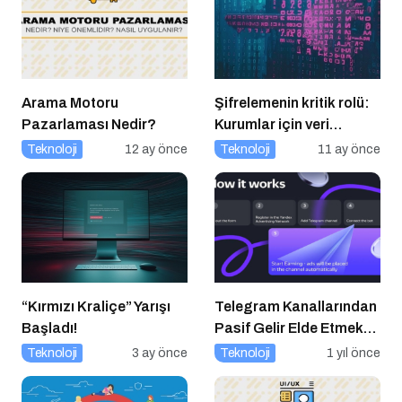
Arama Motoru
Şifrelemenin kritik rolü:
Pazarlaması Nedir?
Kurumlar için veri
güvenliğinin temel
Teknoloji
12 ay önce
Teknoloji
11 ay önce
katmanı
“Kırmızı Kraliçe” Yarışı
Telegram Kanallarından
Başladı!
Pasif Gelir Elde Etmek
Artık Mümkün
Teknoloji
3 ay önce
Teknoloji
1 yıl önce