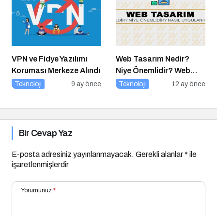
VPN ve Fidye Yazılımı
Web Tasarım Nedir?
Koruması Merkeze Alındı
Niye Önemlidir? Web
Tasarım Nasıl Yapılır?
Teknoloji
9 ay önce
Teknoloji
12 ay önce
Bir Cevap Yaz
E-posta adresiniz yayınlanmayacak.
Gerekli alanlar
*
ile
işaretlenmişlerdir
Yorumunuz
*