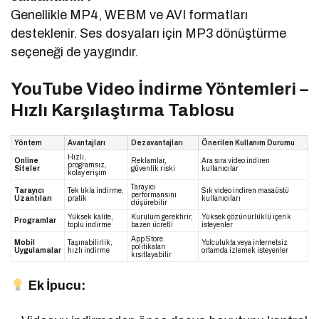
Genellikle MP4, WEBM ve AVI formatları
desteklenir. Ses dosyaları için MP3 dönüştürme
seçeneği de yaygındır.
YouTube Video İndirme Yöntemleri –
Hızlı Karşılaştırma Tablosu
Yöntem
Avantajları
Dezavantajları
Önerilen Kullanım Durumu
Hızlı,
Online
Reklamlar,
Ara sıra video indiren
programsız,
Siteler
güvenlik riski
kullanıcılar
kolay erişim
Tarayıcı
Tarayıcı
Tek tıkla indirme,
Sık video indiren masaüstü
performansını
Uzantıları
pratik
kullanıcıları
düşürebilir
Yüksek kalite,
Kurulum gerektirir,
Yüksek çözünürlüklü içerik
Programlar
toplu indirme
bazen ücretli
isteyenler
App Store
Mobil
Taşınabilirlik,
Yolculukta veya internetsiz
politikaları
Uygulamalar
hızlı indirme
ortamda izlemek isteyenler
kısıtlayabilir
Ek İpucu: