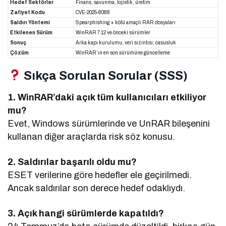
Hedef Sektörler
Finans, savunma, lojistik, üretim
Zafiyet Kodu
CVE-2025-8088
Saldırı Yöntemi
Spearphishing + kötü amaçlı RAR dosyaları
Etkilenen Sürüm
WinRAR 7.12 ve önceki sürümler
Sonuç
Arka kapı kurulumu, veri sızıntısı, casusluk
Çözüm
WinRAR’ın en son sürümüne güncelleme
Sıkça Sorulan Sorular (SSS)
1. WinRAR’daki açık tüm kullanıcıları etkiliyor
mu?
Evet, Windows sürümlerinde ve UnRAR bileşenini
kullanan diğer araçlarda risk söz konusu.
2. Saldırılar başarılı oldu mu?
ESET verilerine göre hedefler ele geçirilmedi.
Ancak saldırılar son derece hedef odaklıydı.
3. Açık hangi sürümlerde kapatıldı?