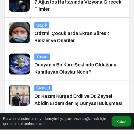
7 Ağustos Haftasında Vizyona Girecek
Filmler
Sağlık
Otizmli Çocuklarda Ekran Süresi:
Riskler ve Öneriler
Yaşam
Dünyanın Bir Küre Şeklinde Olduğunu
Kanıtlayan Olaylar Nedir?
Siyaset
Dr. Kazım Kürşad Erdil ve Dr. Zeynel
Abidin Erdem’den İş Dünyası Buluşması
Bu web sitesinde en iyi deneyimi yaşamanızı sağlamak için
Ekonomi
Kabul
çerezler kullanılmaktadır.
Erdil Grup’tan Fenerium’a Anlamlı