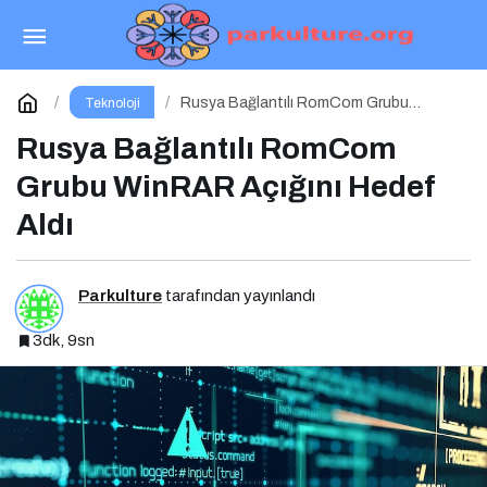
YouTube Video İndirme Rehberi
Paylaş
Yorum Yap
Rusya Bağlantılı RomCom Grubu
Teknoloji
WinRAR Açığını Hedef Aldı
Rusya Bağlantılı RomCom
Grubu WinRAR Açığını Hedef
Aldı
Parkulture
tarafından yayınlandı
3dk, 9sn