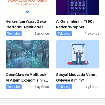
Herkes İçin Yapay Zeka
AI Girişimlerinin %90’ı
Platformu Nedir? Nasıl
Neden ‘Wrapper’
Kullanılır?
Kalıyor?
Teknoloji
2 ay önce
Teknoloji
4 ay önce
OpenClaw ve Moltbook:
Sosyal Medyada Varım,
AI Agent Ekonomisinin
Öyleyse Kimim?
İlk Altyapıları
Teknoloji
6 ay önce
Teknoloji
1 yıl önce