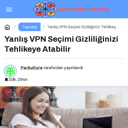
ESET, GhostRedirector adlı yeni tehdit
aktörünü keşfetti
Paylaş
Yorum Yap
Yanlış VPN Seçimi Gizliliğinizi Tehlikeye
Teknoloji
Atabilir
Yanlış VPN Seçimi Gizliliğinizi
Tehlikeye Atabilir
Parkulture
tarafından yayınlandı
2dk, 29sn