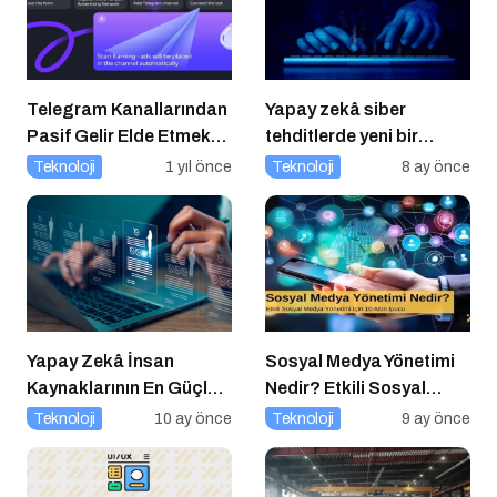
Telegram Kanallarından
Yapay zekâ siber
Pasif Gelir Elde Etmek
tehditlerde yeni bir
Artık Mümkün
dönemi başlatıyor
Teknoloji
1 yıl önce
Teknoloji
8 ay önce
Yapay Zekâ İnsan
Sosyal Medya Yönetimi
Kaynaklarının En Güçlü
Nedir? Etkili Sosyal
Stratejik Ortağına
Medya Yönetimi İçin 10
Teknoloji
10 ay önce
Teknoloji
9 ay önce
Dönüşüyor
Altın İpucu