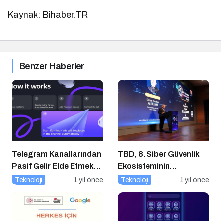
Kaynak: Bihaber.TR
Benzer Haberler
Telegram Kanallarından
TBD, 8. Siber Güvenlik
Pasif Gelir Elde Etmek
Ekosisteminin
Artık Mümkün
Geliştirilmesi Zirvesi’ni
Teknoloji
1 yıl önce
Teknoloji
1 yıl önce
Gerçekleştirdi