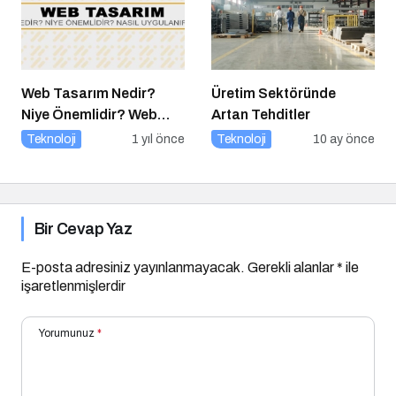
Web Tasarım Nedir?
Üretim Sektöründe
Niye Önemlidir? Web
Artan Tehditler
Tasarım Nasıl Yapılır?
Teknoloji
1 yıl önce
Teknoloji
10 ay önce
Bir Cevap Yaz
E-posta adresiniz yayınlanmayacak.
Gerekli alanlar
*
ile
işaretlenmişlerdir
Yorumunuz
*