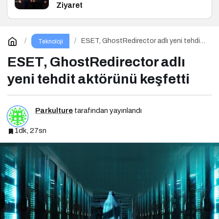
Ziyaret
ESET, GhostRedirector adlı yeni tehdit
Teknoloji
aktörünü keşfetti
ESET, GhostRedirector adlı
yeni tehdit aktörünü keşfetti
Parkulture
tarafından yayınlandı
1dk, 27sn