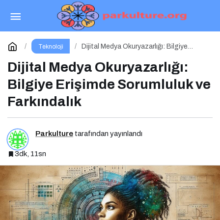
Yapay Zeka Yeni Bir Pazarlama Dili Konuşuyor:
ChatGPT’nin Güncellemeleri ve Markalara Yönelik
Paylaş
Yorum Yap
Dijital Medya Okuryazarlığı: Bilgiye
Teknoloji
Erişimde Sorumluluk ve Farkındalık
Dijital Medya Okuryazarlığı:
Fırsatlar
Bilgiye Erişimde Sorumluluk ve
Farkındalık
Parkulture
tarafından yayınlandı
3dk, 11sn