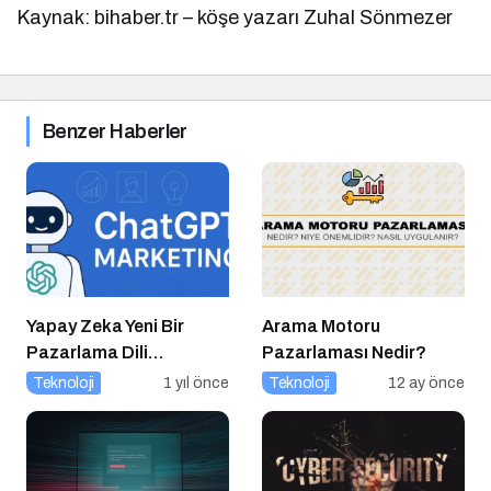
Kaynak: bihaber.tr – köşe yazarı Zuhal Sönmezer
Benzer Haberler
Yapay Zeka Yeni Bir
Arama Motoru
Pazarlama Dili
Pazarlaması Nedir?
Konuşuyor:
Teknoloji
1 yıl önce
Teknoloji
12 ay önce
ChatGPT’nin
Güncellemeleri ve
Markalara Yönelik
Fırsatlar