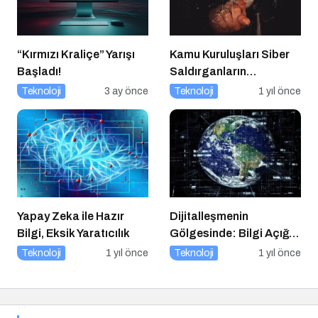
“Kırmızı Kraliçe” Yarışı
Kamu Kuruluşları Siber
Başladı!
Saldırganların
Hedefinde
Teknoloji
3 ay önce
Teknoloji
1 yıl önce
Yapay Zeka ile Hazır
Dijitalleşmenin
Bilgi, Eksik Yaratıcılık
Gölgesinde: Bilgi Açığı
Büyüyor mu?
Teknoloji
1 yıl önce
Teknoloji
1 yıl önce