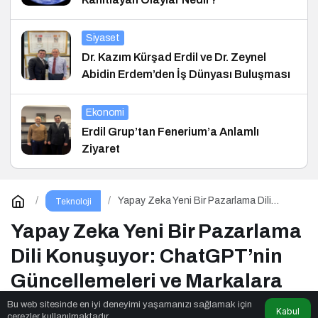
Siyaset
Dr. Kazım Kürşad Erdil ve Dr. Zeynel
Abidin Erdem’den İş Dünyası Buluşması
Ekonomi
Erdil Grup’tan Fenerium’a Anlamlı
Ziyaret
Yapay Zeka Yeni Bir Pazarlama Dili
Teknoloji
Konuşuyor: ChatGPT’nin
Güncellemeleri ve Markalara Yönelik
Yapay Zeka Yeni Bir Pazarlama
Fırsatlar
Dili Konuşuyor: ChatGPT’nin
Güncellemeleri ve Markalara
Yönelik Fırsatlar
Bu web sitesinde en iyi deneyimi yaşamanızı sağlamak için
Kabul
çerezler kullanılmaktadır.