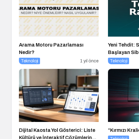
Arama Motoru Pazarlaması
Yeni Tehdit: 
Nedir?
Başlayan Sibe
Yükselişte
Teknoloji
1 yıl önce
Teknoloji
Dijital Kaosta Yol Gösterici: Liste
“Kırmızı Krali
Kültürü ve İnteraktif Çözümlerin
Teknoloji