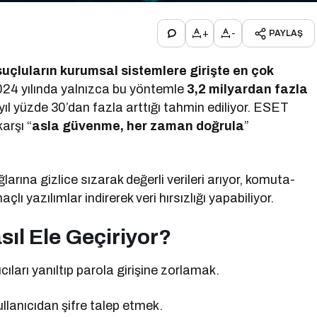
+
-
PAYLAŞ
r suçluların kurumsal sistemlere girişte en çok
24 yılında yalnızca bu yöntemle
3,2 milyardan fazla
ıl yüzde 30’dan fazla arttığı tahmin ediliyor. ESET
arşı “
asla güvenme, her zaman doğrula
”
.
ağlarına gizlice sızarak değerli verileri arıyor, komuta-
lı yazılımlar indirerek veri hırsızlığı yapabiliyor.
sıl Ele Geçiriyor?
ıları yanıltıp parola girişine zorlamak.
llanıcıdan şifre talep etmek.