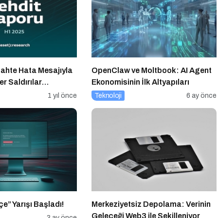
Sahte Hata Mesajıyla
OpenClaw ve Moltbook: AI Agent
r Saldırılar
Ekonomisinin İlk Altyapıları
1 yıl önce
Teknoloji
6 ay önce
çe” Yarışı Başladı!
Merkeziyetsiz Depolama: Verinin
Geleceği Web3 ile Şekilleniyor
3 ay önce