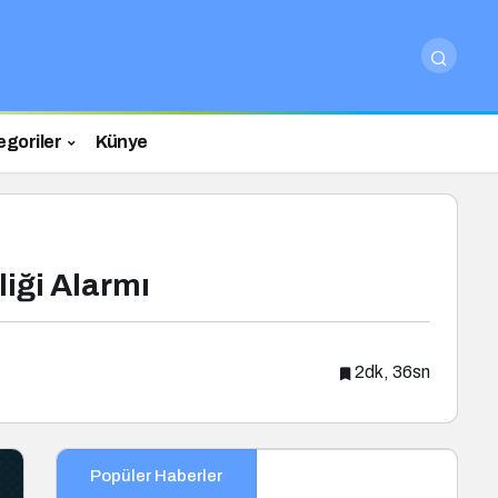
egoriler
Künye
iği Alarmı
2dk, 36sn
Popüler Haberler