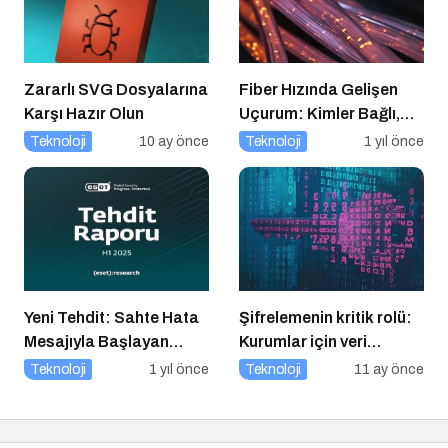
Zararlı SVG Dosyalarına
Fiber Hızında Gelişen
Karşı Hazır Olun
Uçurum: Kimler Bağlı,
Kimler Dışarıda
Teknoloji
10 ay önce
Teknoloji
1 yıl önce
Yeni Tehdit: Sahte Hata
Şifrelemenin kritik rolü:
Mesajıyla Başlayan
Kurumlar için veri
Siber Saldırılar
güvenliğinin temel
Teknoloji
1 yıl önce
Teknoloji
11 ay önce
Yükselişte
katmanı