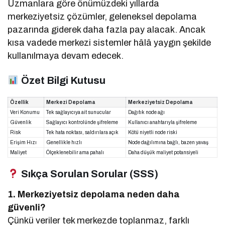
Uzmanlara göre önümüzdeki yıllarda
merkeziyetsiz çözümler, geleneksel depolama
pazarında giderek daha fazla pay alacak. Ancak
kısa vadede merkezi sistemler hâlâ yaygın şekilde
kullanılmaya devam edecek.
Özet Bilgi Kutusu
Özellik
Merkezi Depolama
Merkeziyetsiz Depolama
Veri Konumu
Tek sağlayıcıya ait sunucular
Dağıtık node ağı
Güvenlik
Sağlayıcı kontrolünde şifreleme
Kullanıcı anahtarıyla şifreleme
Risk
Tek hata noktası, saldırılara açık
Kötü niyetli node riski
Erişim Hızı
Genellikle hızlı
Node dağılımına bağlı, bazen yavaş
Maliyet
Ölçeklenebilir ama pahalı
Daha düşük maliyet potansiyeli
Sıkça Sorulan Sorular (SSS)
1. Merkeziyetsiz depolama neden daha
güvenli?
Çünkü veriler tek merkezde toplanmaz, farklı