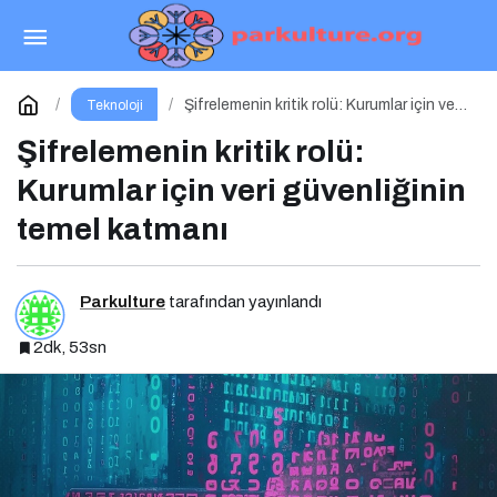
Merkeziyetsiz Depolama: Verinin Geleceği
Web3 ile Şekilleniyor
Paylaş
Yorum Yap
Şifrelemenin kritik rolü: Kurumlar için veri
Teknoloji
güvenliğinin temel katmanı
Şifrelemenin kritik rolü:
Kurumlar için veri güvenliğinin
temel katmanı
Parkulture
tarafından yayınlandı
2dk, 53sn