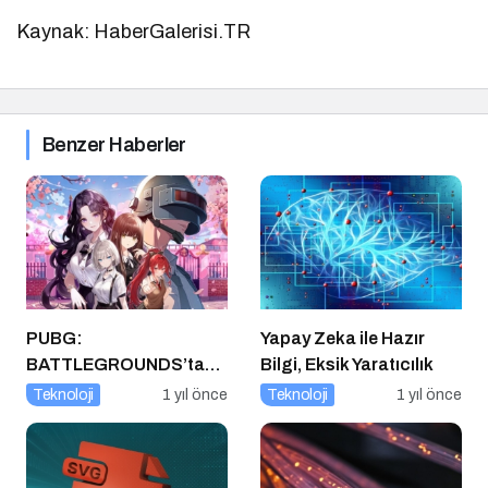
Kaynak: HaberGalerisi.TR
Benzer Haberler
PUBG:
Yapay Zeka ile Hazır
BATTLEGROUNDS’tan
Bilgi, Eksik Yaratıcılık
1 Nisan Şakası
Teknoloji
1 yıl önce
Teknoloji
1 yıl önce