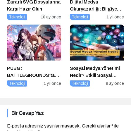
Zararlı SVG Dosyalarına
Dijital Medya
Karşı Hazır Olun
Okuryazarlığı: Bilgiye
Erişimde Sorumluluk ve
Teknoloji
10 ay önce
Teknoloji
1 yıl önce
Farkındalık
PUBG:
Sosyal Medya Yönetimi
BATTLEGROUNDS’tan
Nedir? Etkili Sosyal
1 Nisan Şakası
Medya Yönetimi İçin 10
Teknoloji
1 yıl önce
Teknoloji
9 ay önce
Altın İpucu
Bir Cevap Yaz
E-posta adresiniz yayınlanmayacak.
Gerekli alanlar
*
ile