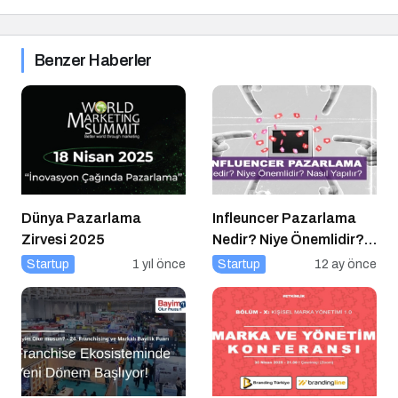
Benzer Haberler
Dünya Pazarlama
Infleuncer Pazarlama
Zirvesi 2025
Nedir? Niye Önemlidir?
Influencer Pazarlama
Startup
1 yıl önce
Startup
12 ay önce
Nasıl Yapılır?