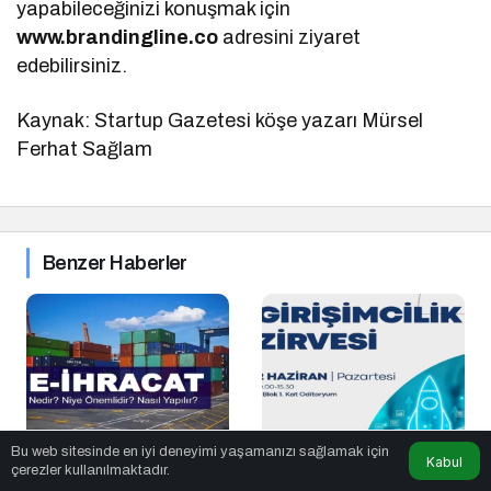
yapabileceğinizi konuşmak için
www.brandingline.co
adresini ziyaret
edebilirsiniz.
Kaynak: Startup Gazetesi köşe yazarı Mürsel
Ferhat Sağlam
Benzer Haberler
Bu web sitesinde en iyi deneyimi yaşamanızı sağlamak için
E-İhracat Yönetimi
İSTÜN Girişimcilik
Kabul
çerezler kullanılmaktadır.
Nedir? Niye Önemlidir?
Zirvesi 2025 İçin Geri