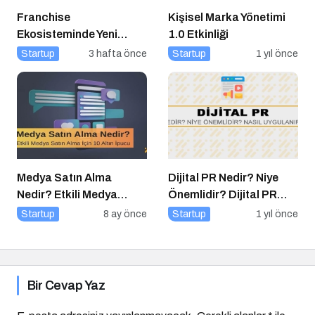
Franchise
Kişisel Marka Yönetimi
Ekosisteminde Yeni
1.0 Etkinliği
Dönem Başlıyor: Bayim
Startup
3 hafta önce
Startup
1 yıl önce
Olur Musun? Fuarı 2026
İçin Geri Sayım!
Medya Satın Alma
Dijital PR Nedir? Niye
Nedir? Etkili Medya
Önemlidir? Dijital PR
Satın Alma İçin 10 Altın
Nasıl Uygulanır?
Startup
8 ay önce
Startup
1 yıl önce
İpucu
Bir Cevap Yaz