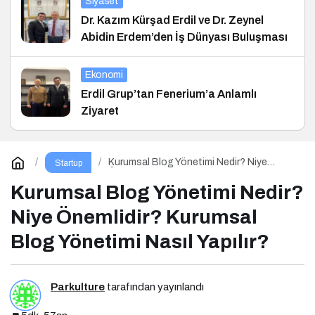
Siyaset
Dr. Kazım Kürşad Erdil ve Dr. Zeynel
Abidin Erdem’den İş Dünyası Buluşması
Ekonomi
Erdil Grup’tan Fenerium’a Anlamlı
Ziyaret
Kurumsal Blog Yönetimi Nedir? Niye
Startup
Önemlidir? Kurumsal Blog Yönetimi Nasıl
Yapılır?
Kurumsal Blog Yönetimi Nedir?
Niye Önemlidir? Kurumsal
Blog Yönetimi Nasıl Yapılır?
Parkulture
tarafından yayınlandı