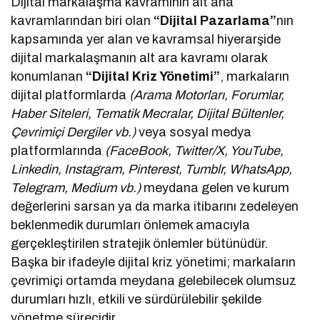
Dijital markalaşma kavramının alt ana
kavramlarından biri olan
“Dijital Pazarlama”
nın
kapsamında yer alan ve kavramsal hiyerarşide
dijital markalaşmanın alt ara kavramı olarak
konumlanan
“Dijital Kriz Yönetimi”
, markaların
dijital platformlarda
(Arama Motorları, Forumlar,
Haber Siteleri, Tematik Mecralar, Dijital Bültenler,
Çevrimiçi Dergiler vb.)
veya sosyal medya
platformlarında
(FaceBook, Twitter/X, YouTube,
Linkedin, Instagram, Pinterest, Tumblr, WhatsApp,
Telegram, Medium vb.)
meydana gelen ve kurum
değerlerini sarsan ya da marka itibarını zedeleyen
beklenmedik durumları önlemek amacıyla
gerçekleştirilen stratejik önlemler bütünüdür.
Başka bir ifadeyle dijital kriz yönetimi; markaların
çevrimiçi ortamda meydana gelebilecek olumsuz
durumları hızlı, etkili ve sürdürülebilir şekilde
yönetme sürecidir.