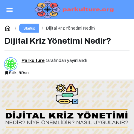
Kurumsal Blog Yönetimi Nedir? Niye Önemlidir?
Kurumsal Blog Yönetimi Nasıl Yapılır?
Paylaş
Yorum Yap
Dijital Kriz Yönetimi Nedir?
Startup
Dijital Kriz Yönetimi Nedir?
Parkulture
tarafından yayınlandı
6dk, 49sn