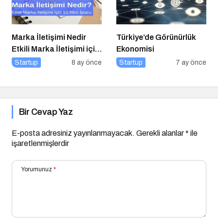
Marka İletişimi Nedir
Türkiye’de Görünürlük
Etkili Marka İletişimi için
Ekonomisi
10 Altın Öneri
Startup
8 ay önce
Startup
7 ay önce
Bir Cevap Yaz
E-posta adresiniz yayınlanmayacak.
Gerekli alanlar
*
ile
işaretlenmişlerdir
Yorumunuz
*