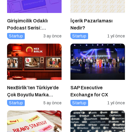
Girişimcilik Odaklı
İçerik Pazarlaması
Podcast Serisi:
Nedir?
Girişimcilerin Büyük
Startup
3 ay önce
Startup
1 yıl önce
Hataları
NexBirlik’ten Türkiye’de
SAP Executive
Çok Boyutlu Marka
Exchange for CX
Hamlesi
Startup
5 ay önce
Startup
1 yıl önce