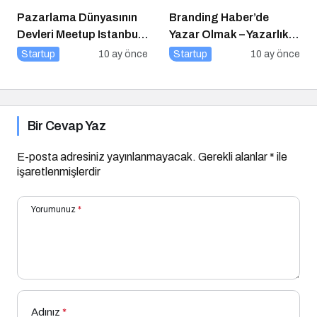
Pazarlama Dünyasının
Branding Haber’de
Devleri Meetup Istanbul
Yazar Olmak – Yazarlık
2025’te Buluşuyor
Başvurusu Başladı!
Startup
10 ay önce
Startup
10 ay önce
Bir Cevap Yaz
E-posta adresiniz yayınlanmayacak.
Gerekli alanlar
*
ile
işaretlenmişlerdir
Yorumunuz
*
Adınız
*