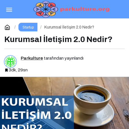
Marka ve Yönetim Konferansı – 6 İçin Geri
Sayım!
Paylaş
Yorum Yap
Kurumsal İletişim 2.0 Nedir?
Startup
Kurumsal İletişim 2.0 Nedir?
Parkulture
tarafından yayınlandı
3dk, 29sn