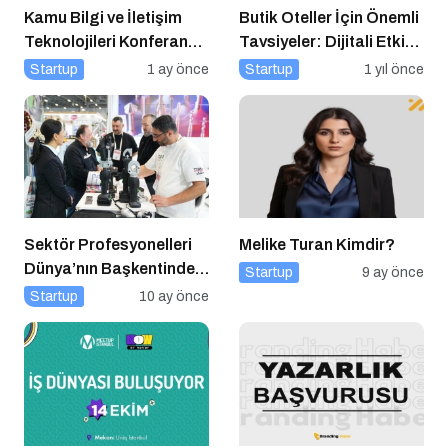
Kamu Bilgi ve İletişim
Butik Oteller İçin Önemli
Teknolojileri Konferansı
Tavsiyeler: Dijitali Etkin
2026 İçin Geri Sayım!
Kullanın
Startup
1 ay önce
Startup
1 yıl önce
Sektör Profesyonelleri
Melike Turan Kimdir?
Dünya’nın Başkentinde
Startup
9 ay önce
Buluşacak!
Startup
10 ay önce